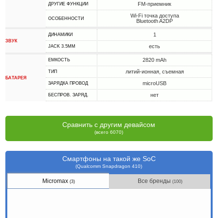
FM-приемник
ДРУГИЕ ФУНКЦИИ
Wi-Fi точка доступа
ОСОБЕННОСТИ
Bluetooth A2DP
1
ДИНАМИКИ
ЗВУК
есть
JACK 3.5MM
2820 mAh
ЕМКОСТЬ
литий-ионная, съемная
ТИП
БАТАРЕЯ
microUSB
ЗАРЯДКА ПРОВОД
нет
БЕСПРОВ. ЗАРЯД.
Сравнить с другим девайсом
(всего 6070)
Смартфоны на такой же SoC
(Qualcomm Snapdragon 410)
Micromax
Все бренды
(3)
(100)