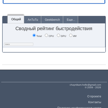
Общий
AnTuTu
Geekbench
Еще...
Сводный рейтинг быстродействия
Total
CPU
GPU
ИИ
chaynikam.hello@gmail.com
© 2009 - 2026
О проекте
Контакты