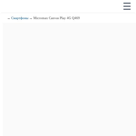
☰
→
Смартфоны
→ Micromax Canvas Play 4G Q469