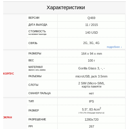
Характеристики
Q469
ВЕРСИИ
11 / 2015
ДАТА ВЫХОДА
СТОИМОСТЬ
140 USD
на момент выхода
2G, 3G, 4G
СВЯЗЬ
подробнее ↓
164 x 94 x mm
РАЗМЕРЫ
100 г
ВЕС
МАТЕРИАЛ
Gorilla Glass 3, -, -
фронт, низ, рамка
КОРПУС
microUSB, jack 3.5mm
РАЗЪЕМЫ
2 SIM (Micro-SIM),
СЛОТЫ
карта памяти
нет
СКАНЕР ПАЛЬЦА
IPS
ТИП
2
5.5", 83.4cm
РАЗМЕР
(~54.1% площади корпуса)
ЭКРАН
1280x720
РАЗРЕШЕНИЕ
267
PPI