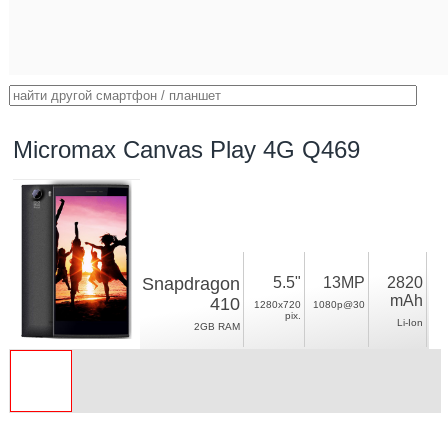
Micromax Canvas Play 4G Q469
Snapdragon
5.5"
13MP
2820
mAh
410
1280x720
1080p@30
pix.
Li-Ion
2GB RAM