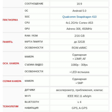
16:9
СООТНОШЕНИЕ
Android 5.0
ОС
Qualcomm Snapdragon 410
SOC
ПЛАТФОРМА
4x1.2GHz Cortex-A53
CPU
Adreno 306, 450MHz
GPU
2/16 GB
RAM / ROM
до 32GB
КАРТА ПАМЯТИ
ПАМЯТЬ
ROM eMMC
ОСОБЕННОСТИ
Одинарная
КАМЕРА
• 13MP, AF
ОСН. КАМЕРА
1080p - 30fps
СЪЕМКА ВИДЕО
ОСОБЕННОСТИ
• LED-вспышка
Одинарная
КАМЕРА
СЕЛФИ КАМЕРА
• 5MP
акселерометр, приближения, компас
ДАТЧИКИ
IEEE 802.11 a/b/g/n
WI-FI
v 4
BLUETOOTH
ТЕХНОЛОГИИ
GPS, A-GPS
НАВИГАЦИЯ