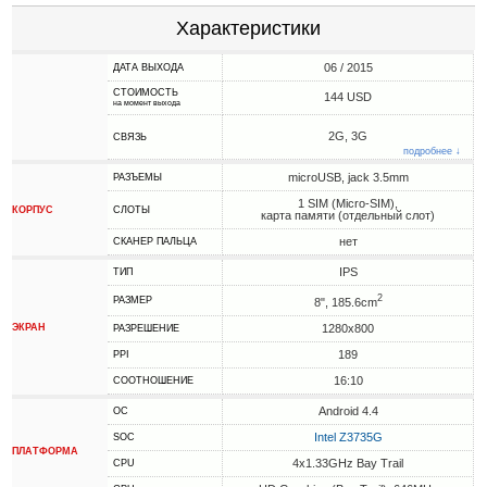
Характеристики
06 / 2015
ДАТА ВЫХОДА
СТОИМОСТЬ
144 USD
на момент выхода
2G, 3G
СВЯЗЬ
подробнее ↓
microUSB, jack 3.5mm
РАЗЪЕМЫ
1 SIM (Micro-SIM),
КОРПУС
СЛОТЫ
карта памяти (отдельный слот)
нет
СКАНЕР ПАЛЬЦА
IPS
ТИП
2
РАЗМЕР
8", 185.6cm
ЭКРАН
1280x800
РАЗРЕШЕНИЕ
189
PPI
16:10
СООТНОШЕНИЕ
Android 4.4
ОС
Intel Z3735G
SOC
ПЛАТФОРМА
4x1.33GHz Bay Trail
CPU