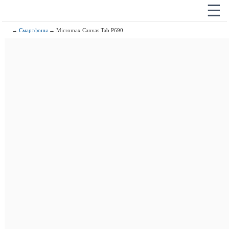
☰
→
Смартфоны
→ Micromax Canvas Tab P690