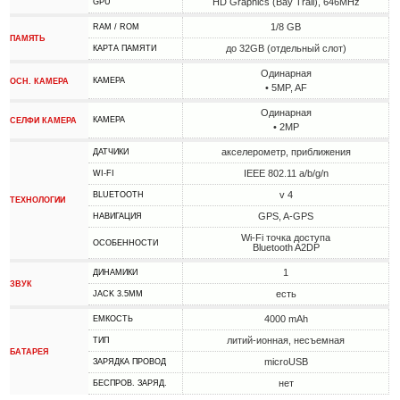
HD Graphics (Bay Trail), 646MHz
GPU
1/8 GB
RAM / ROM
ПАМЯТЬ
до 32GB (отдельный слот)
КАРТА ПАМЯТИ
Одинарная
КАМЕРА
ОСН. КАМЕРА
• 5MP, AF
Одинарная
КАМЕРА
СЕЛФИ КАМЕРА
• 2MP
акселерометр, приближения
ДАТЧИКИ
IEEE 802.11 a/b/g/n
WI-FI
v 4
BLUETOOTH
ТЕХНОЛОГИИ
GPS, A-GPS
НАВИГАЦИЯ
Wi-Fi точка доступа
ОСОБЕННОСТИ
Bluetooth A2DP
1
ДИНАМИКИ
ЗВУК
есть
JACK 3.5MM
4000 mAh
ЕМКОСТЬ
литий-ионная, несъемная
ТИП
БАТАРЕЯ
microUSB
ЗАРЯДКА ПРОВОД
нет
БЕСПРОВ. ЗАРЯД.