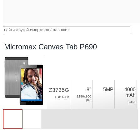
Micromax Canvas Tab P690
Z3735G
8"
5MP
4000
mAh
1280x800
1GB RAM
pix.
Li-Ion