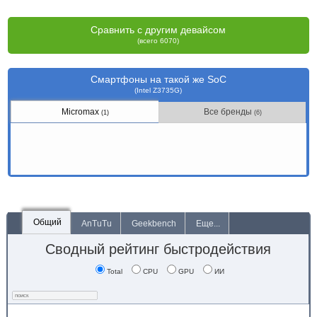
Сравнить с другим девайсом
(всего 6070)
Смартфоны на такой же SoC
(Intel Z3735G)
Micromax
Все бренды
(1)
(6)
Общий
AnTuTu
Geekbench
Еще...
Сводный рейтинг быстродействия
Total
CPU
GPU
ИИ