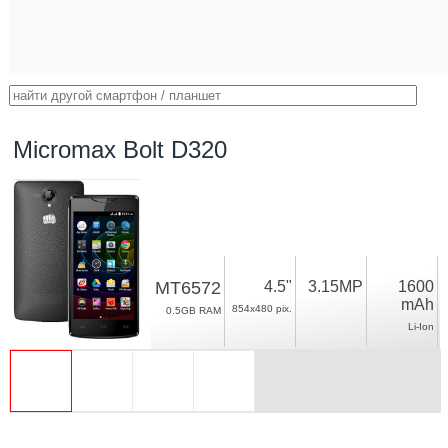
Micromax Bolt D320
MT6572
4.5"
3.15MP
1600
mAh
854x480 pix.
0.5GB RAM
Li-Ion