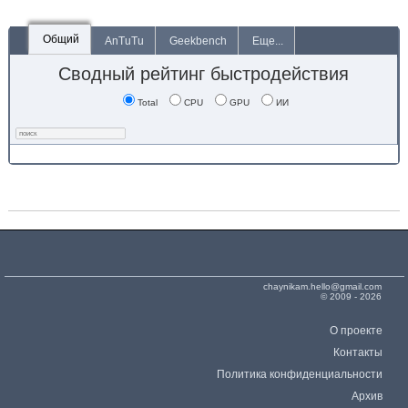
Общий
AnTuTu
Geekbench
Еще...
Сводный рейтинг быстродействия
Total
CPU
GPU
ИИ
chaynikam.hello@gmail.com
© 2009 - 2026
О проекте
Контакты
Политика конфиденциальности
Архив