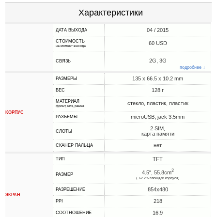
Характеристики
04 / 2015
ДАТА ВЫХОДА
СТОИМОСТЬ
60 USD
на момент выхода
2G, 3G
СВЯЗЬ
подробнее ↓
135 x 66.5 x 10.2 mm
РАЗМЕРЫ
128 г
ВЕС
МАТЕРИАЛ
стекло, пластик, пластик
фронт, низ, рамка
КОРПУС
microUSB, jack 3.5mm
РАЗЪЕМЫ
2 SIM,
СЛОТЫ
карта памяти
нет
СКАНЕР ПАЛЬЦА
TFT
ТИП
2
4.5", 55.8cm
РАЗМЕР
(~62.2% площади корпуса)
854x480
РАЗРЕШЕНИЕ
ЭКРАН
218
PPI
16:9
СООТНОШЕНИЕ