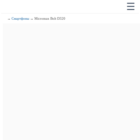
☰
→
Смартфоны
→ Micromax Bolt D320