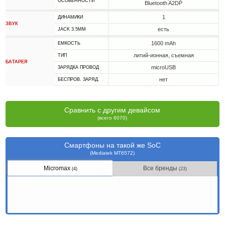
ОСОБЕННОСТИ
Bluetooth A2DP
1
ДИНАМИКИ
ЗВУК
есть
JACK 3.5MM
1600 mAh
ЕМКОСТЬ
литий-ионная, съемная
ТИП
БАТАРЕЯ
microUSB
ЗАРЯДКА ПРОВОД
нет
БЕСПРОВ. ЗАРЯД.
Сравнить с другим девайсом
(всего 6070)
Смартфоны на такой же SoC
(Mediatek MT6572)
Micromax
Все бренды
(4)
(23)