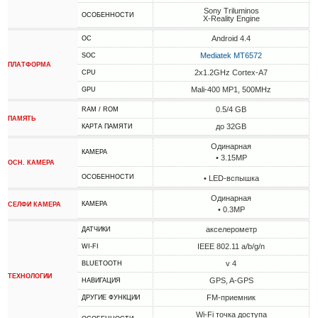
Sony Triluminos
ОСОБЕННОСТИ
X-Reality Engine
Android 4.4
ОС
Mediatek MT6572
SOC
ПЛАТФОРМА
2x1.2GHz Cortex-A7
CPU
Mali-400 MP1, 500MHz
GPU
0.5/4 GB
RAM / ROM
ПАМЯТЬ
до 32GB
КАРТА ПАМЯТИ
Одинарная
КАМЕРА
• 3.15MP
ОСН. КАМЕРА
ОСОБЕННОСТИ
• LED-вспышка
Одинарная
КАМЕРА
СЕЛФИ КАМЕРА
• 0.3MP
акселерометр
ДАТЧИКИ
IEEE 802.11 a/b/g/n
WI-FI
v 4
BLUETOOTH
ТЕХНОЛОГИИ
GPS, A-GPS
НАВИГАЦИЯ
FM-приемник
ДРУГИЕ ФУНКЦИИ
Wi-Fi точка доступа