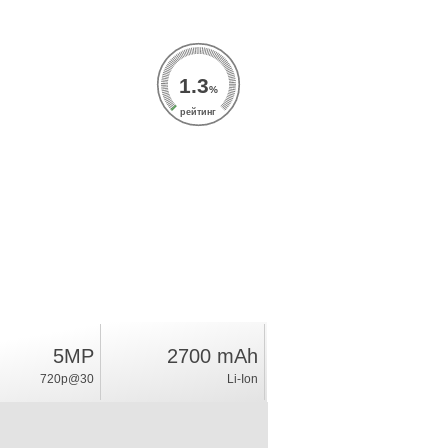
1.3
%
рейтинг
5MP
2700 mAh
720p@30
Li-Ion