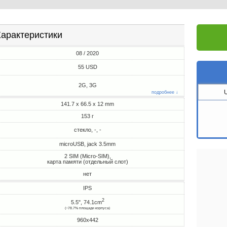
арактеристики
08 / 2020
55 USD
2G, 3G
подробнее ↓
141.7 x 66.5 x 12 mm
153 г
стекло, -, -
microUSB, jack 3.5mm
2 SIM (Micro-SIM),
карта памяти (отдельный слот)
нет
IPS
2
5.5", 74.1cm
(~78.7% площади корпуса)
960x442