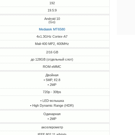
192
19.5:9
Android 10
(Go)
Mediatek MT6580
4x1.3GHz Cortex-A7
Mali-400 MP2, 400MHz
2/16 GB
до 128GB (отдельный слот)
ROM eMMC
Двойная
• 5MP, f/2.8
• 2MP
720p - 30fps
• LED-вспышка
• High Dynamic Range (HDR)
Одинарная
• 2MP
акселерометр
IEEE 802.11 a/b/g/n