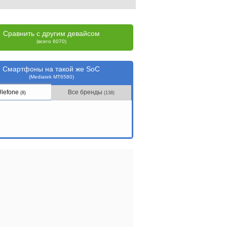
Сравнить с другим девайсом
(всего 6070)
Смартфоны на такой же SoC
(Mediatek MT6580)
Ulefone
Все бренды
(8)
(138)