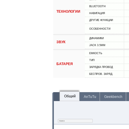
BLUETOOTH
ТЕХНОЛОГИИ
НАВИГАЦИЯ
ДРУГИЕ ФУНКЦИИ
ОСОБЕННОСТИ
ДИНАМИКИ
ЗВУК
JACK 3.5MM
ЕМКОСТЬ
ТИП
БАТАРЕЯ
ЗАРЯДКА ПРОВОД
БЕСПРОВ. ЗАРЯД.
Общий
AnTuTu
Geekbench