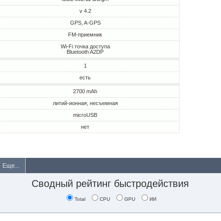
v 4.2
GPS, A-GPS
FM-приемник
Wi-Fi точка доступа
Bluetooth A2DP
1
есть
2700 mAh
литий-ионная, несъемная
microUSB
нет
Еще...
Сводный рейтинг быстродействия
Total
CPU
GPU
ИИ