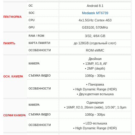
Android 8.1
ОС
Mediatek MT6739
SOC
ПЛАТФОРМА
4x1.5GHz Cortex-A53
CPU
GE8100, 570MHz
GPU
3/32, 4/64 GB
RAM / ROM
до 128GB (отдельный слот)
КАРТА ПАМЯТИ
ПАМЯТЬ
ROM eMMC
ОСОБЕННОСТИ
Двойная
• 13MP, f/1.8, AF
КАМЕРА
• 2MP (depth)
1080p - 30fps
СЪЕМКА ВИДЕО
ОСН. КАМЕРА
• Панорама
ОСОБЕННОСТИ
• High Dynamic Range (HDR)
• Двухцветная вспышка
Одинарная
КАМЕРА
• 16MP, f/2.0, 26mm (wide), 1/3.06", 1.0µm
1080p - 30fps
СЪЕМКА ВИДЕО
СЕЛФИ КАМЕРА
• LED-вспышка
ОСОБЕННОСТИ
• High Dynamic Range (HDR)