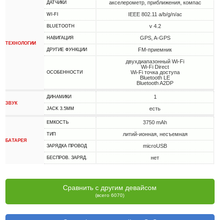
акселерометр, приближения, компас
ДАТЧИКИ
IEEE 802.11 a/b/g/n/ac
WI-FI
v 4.2
BLUETOOTH
GPS, A-GPS
НАВИГАЦИЯ
ТЕХНОЛОГИИ
FM-приемник
ДРУГИЕ ФУНКЦИИ
двухдиапазонный Wi-Fi
Wi-Fi Direct
Wi-Fi точка доступа
ОСОБЕННОСТИ
Bluetooth LE
Bluetooth A2DP
1
ДИНАМИКИ
ЗВУК
есть
JACK 3.5MM
3750 mAh
ЕМКОСТЬ
литий-ионная, несъемная
ТИП
БАТАРЕЯ
microUSB
ЗАРЯДКА ПРОВОД
нет
БЕСПРОВ. ЗАРЯД.
Сравнить с другим девайсом
(всего 6070)