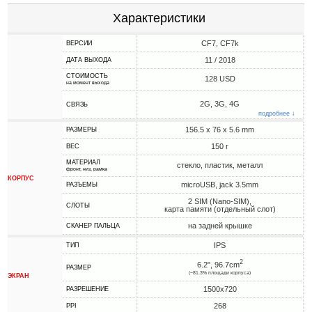
Характеристики
CF7, CF7k
ВЕРСИИ
11 / 2018
ДАТА ВЫХОДА
СТОИМОСТЬ
128 USD
на момент выхода
2G, 3G, 4G
СВЯЗЬ
подробнее ↓
156.5 x 76 x 5.6 mm
РАЗМЕРЫ
150 г
ВЕС
МАТЕРИАЛ
стекло, пластик, металл
фронт, низ, рамка
КОРПУС
microUSB, jack 3.5mm
РАЗЪЕМЫ
2 SIM (Nano-SIM),
СЛОТЫ
карта памяти (отдельный слот)
на задней крышке
СКАНЕР ПАЛЬЦА
IPS
ТИП
2
6.2", 96.7cm
РАЗМЕР
(~81.3% площади корпуса)
ЭКРАН
1500x720
РАЗРЕШЕНИЕ
268
PPI