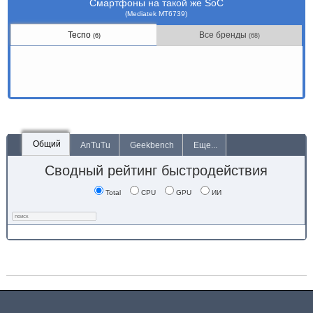
Смартфоны на такой же SoC
(Mediatek MT6739)
Tecno
Все бренды
(6)
(68)
Общий
AnTuTu
Geekbench
Еще...
Сводный рейтинг быстродействия
Total
CPU
GPU
ИИ