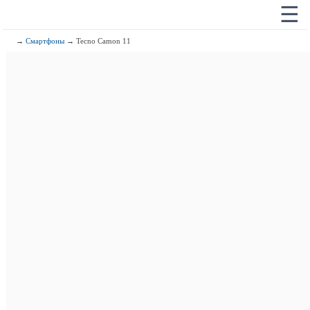
☰
→
Смартфоны
→ Tecno Camon 11