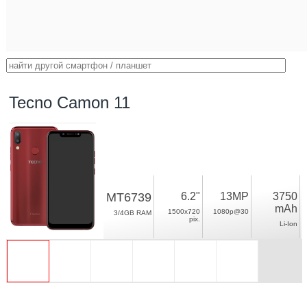
Tecno Camon 11
MT6739
6.2"
13MP
3750
mAh
1500x720
1080p@30
3/4GB RAM
pix.
Li-Ion