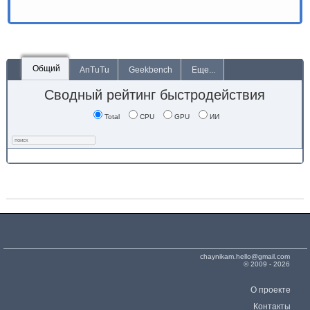
Общий
AnTuTu
Geekbench
Еще...
Сводный рейтинг быстродействия
Total
CPU
GPU
ИИ
chaynikam.hello@gmail.com
© 2009 - 2026
О проекте
Контакты