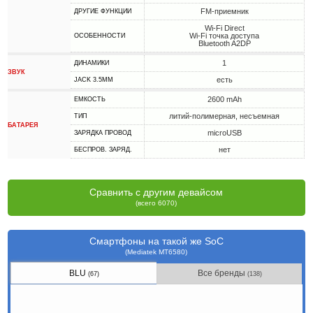
FM-приемник
ДРУГИЕ ФУНКЦИИ
Wi-Fi Direct
Wi-Fi точка доступа
ОСОБЕННОСТИ
Bluetooth A2DP
1
ДИНАМИКИ
ЗВУК
есть
JACK 3.5MM
2600 mAh
ЕМКОСТЬ
литий-полимерная, несъемная
ТИП
БАТАРЕЯ
microUSB
ЗАРЯДКА ПРОВОД
нет
БЕСПРОВ. ЗАРЯД.
Сравнить с другим девайсом
(всего 6070)
Смартфоны на такой же SoC
(Mediatek MT6580)
BLU
Все бренды
(67)
(138)