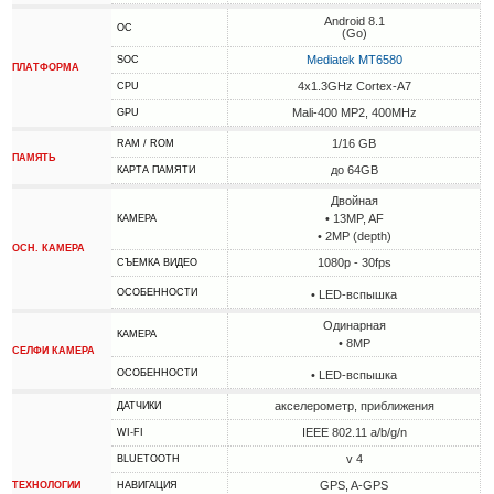
Android 8.1
ОС
(Go)
Mediatek MT6580
SOC
ПЛАТФОРМА
4x1.3GHz Cortex-A7
CPU
Mali-400 MP2, 400MHz
GPU
1/16 GB
RAM / ROM
ПАМЯТЬ
до 64GB
КАРТА ПАМЯТИ
Двойная
• 13MP, AF
КАМЕРА
• 2MP (depth)
ОСН. КАМЕРА
1080p - 30fps
СЪЕМКА ВИДЕО
ОСОБЕННОСТИ
• LED-вспышка
Одинарная
КАМЕРА
• 8MP
СЕЛФИ КАМЕРА
ОСОБЕННОСТИ
• LED-вспышка
акселерометр, приближения
ДАТЧИКИ
IEEE 802.11 a/b/g/n
WI-FI
v 4
BLUETOOTH
GPS, A-GPS
ТЕХНОЛОГИИ
НАВИГАЦИЯ