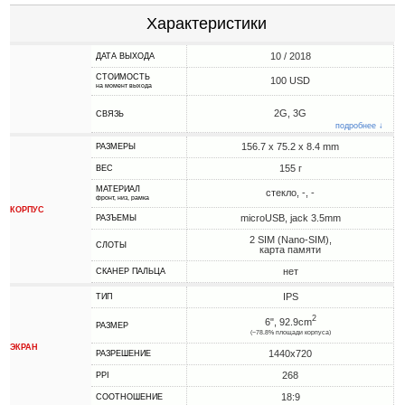
Характеристики
10 / 2018
ДАТА ВЫХОДА
СТОИМОСТЬ
100 USD
на момент выхода
2G, 3G
СВЯЗЬ
подробнее ↓
156.7 x 75.2 x 8.4 mm
РАЗМЕРЫ
155 г
ВЕС
МАТЕРИАЛ
стекло, -, -
фронт, низ, рамка
КОРПУС
microUSB, jack 3.5mm
РАЗЪЕМЫ
2 SIM (Nano-SIM),
СЛОТЫ
карта памяти
нет
СКАНЕР ПАЛЬЦА
IPS
ТИП
2
6", 92.9cm
РАЗМЕР
(~78.8% площади корпуса)
ЭКРАН
1440x720
РАЗРЕШЕНИЕ
268
PPI
18:9
СООТНОШЕНИЕ