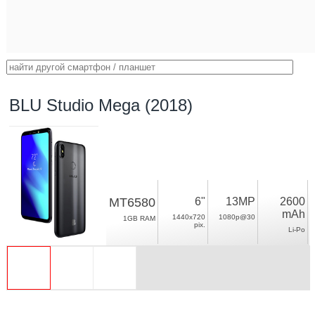
BLU Studio Mega (2018)
MT6580
6"
13MP
2600
mAh
1440x720
1080p@30
1GB RAM
pix.
Li-Po