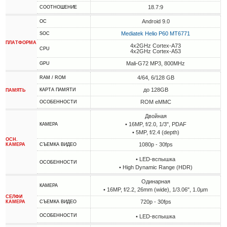
18.7:9
СООТНОШЕНИЕ
Android 9.0
ОС
Mediatek Helio P60 MT6771
SOC
ПЛАТФОРМА
4x2GHz Cortex-A73
CPU
4x2GHz Cortex-A53
Mali-G72 MP3, 800MHz
GPU
4/64, 6/128 GB
RAM / ROM
до 128GB
КАРТА ПАМЯТИ
ПАМЯТЬ
ROM eMMC
ОСОБЕННОСТИ
Двойная
• 16MP, f/2.0, 1/3", PDAF
КАМЕРА
• 5MP, f/2.4 (depth)
ОСН.
1080p - 30fps
КАМЕРА
СЪЕМКА ВИДЕО
• LED-вспышка
ОСОБЕННОСТИ
• High Dynamic Range (HDR)
Одинарная
КАМЕРА
• 16MP, f/2.2, 26mm (wide), 1/3.06", 1.0µm
СЕЛФИ
720p - 30fps
КАМЕРА
СЪЕМКА ВИДЕО
ОСОБЕННОСТИ
• LED-вспышка