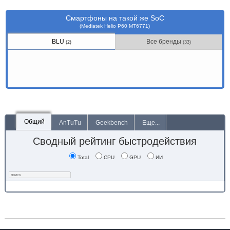
Смартфоны на такой же SoC
(Mediatek Helio P60 MT6771)
BLU
Все бренды
(2)
(33)
Общий
AnTuTu
Geekbench
Еще...
Сводный рейтинг быстродействия
Total
CPU
GPU
ИИ