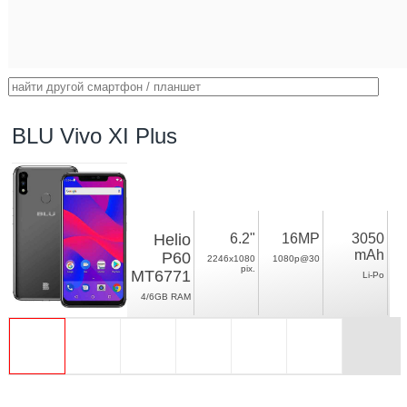
BLU Vivo XI Plus
Helio
6.2"
16MP
3050
mAh
P60
2246x1080
1080p@30
pix.
MT6771
Li-Po
4/6GB RAM