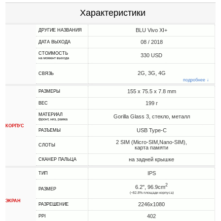
Характеристики
BLU Vivo XI+
ДРУГИЕ НАЗВАНИЯ
08 / 2018
ДАТА ВЫХОДА
СТОИМОСТЬ
330 USD
на момент выхода
2G, 3G, 4G
СВЯЗЬ
подробнее ↓
155 x 75.5 x 7.8 mm
РАЗМЕРЫ
199 г
ВЕС
МАТЕРИАЛ
Gorilla Glass 3, стекло, металл
фронт, низ, рамка
КОРПУС
USB Type-C
РАЗЪЕМЫ
2 SIM (Micro-SIM,Nano-SIM),
СЛОТЫ
карта памяти
на задней крышке
СКАНЕР ПАЛЬЦА
IPS
ТИП
2
6.2", 96.9cm
РАЗМЕР
(~82.8% площади корпуса)
ЭКРАН
2246x1080
РАЗРЕШЕНИЕ
402
PPI