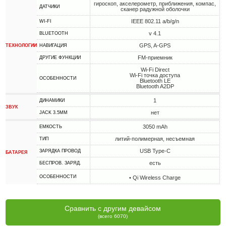
гироскоп, акселерометр, приближения, компас,
ДАТЧИКИ
сканер радужной оболочки
IEEE 802.11 a/b/g/n
WI-FI
v 4.1
BLUETOOTH
GPS, A-GPS
ТЕХНОЛОГИИ
НАВИГАЦИЯ
FM-приемник
ДРУГИЕ ФУНКЦИИ
Wi-Fi Direct
Wi-Fi точка доступа
ОСОБЕННОСТИ
Bluetooth LE
Bluetooth A2DP
1
ДИНАМИКИ
ЗВУК
нет
JACK 3.5MM
3050 mAh
ЕМКОСТЬ
литий-полимерная, несъемная
ТИП
USB Type-C
ЗАРЯДКА ПРОВОД
БАТАРЕЯ
есть
БЕСПРОВ. ЗАРЯД.
ОСОБЕННОСТИ
• Qi Wireless Charge
Сравнить с другим девайсом
(всего 6070)