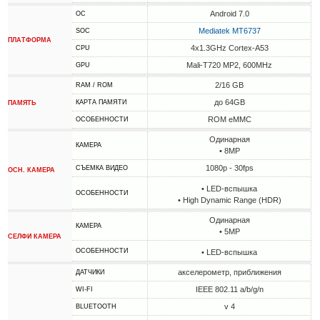
Android 7.0
ОС
Mediatek MT6737
SOC
ПЛАТФОРМА
4x1.3GHz Cortex-A53
CPU
Mali-T720 MP2, 600MHz
GPU
2/16 GB
RAM / ROM
до 64GB
КАРТА ПАМЯТИ
ПАМЯТЬ
ROM eMMC
ОСОБЕННОСТИ
Одинарная
КАМЕРА
• 8MP
1080p - 30fps
СЪЕМКА ВИДЕО
ОСН. КАМЕРА
• LED-вспышка
ОСОБЕННОСТИ
• High Dynamic Range (HDR)
Одинарная
КАМЕРА
• 5MP
СЕЛФИ КАМЕРА
ОСОБЕННОСТИ
• LED-вспышка
акселерометр, приближения
ДАТЧИКИ
IEEE 802.11 a/b/g/n
WI-FI
v 4
BLUETOOTH