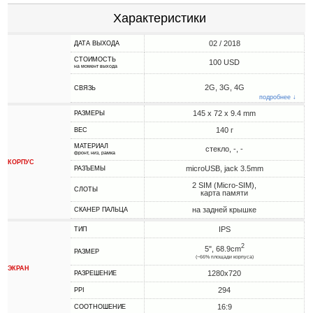
Характеристики
02 / 2018
ДАТА ВЫХОДА
СТОИМОСТЬ
100 USD
на момент выхода
2G, 3G, 4G
СВЯЗЬ
подробнее ↓
145 x 72 x 9.4 mm
РАЗМЕРЫ
140 г
ВЕС
МАТЕРИАЛ
стекло, -, -
фронт, низ, рамка
КОРПУС
microUSB, jack 3.5mm
РАЗЪЕМЫ
2 SIM (Micro-SIM),
СЛОТЫ
карта памяти
на задней крышке
СКАНЕР ПАЛЬЦА
IPS
ТИП
2
5", 68.9cm
РАЗМЕР
(~66% площади корпуса)
ЭКРАН
1280x720
РАЗРЕШЕНИЕ
294
PPI
16:9
СООТНОШЕНИЕ