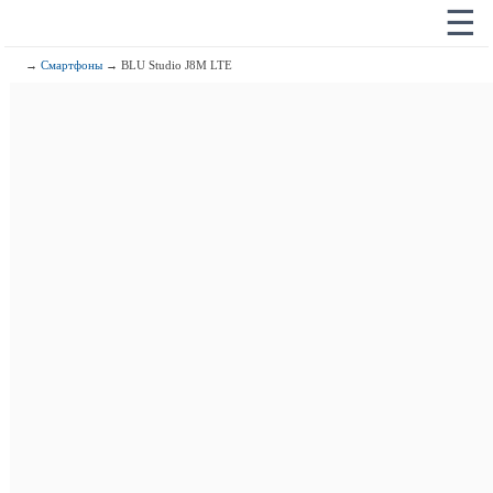
☰
→
Смартфоны
→ BLU Studio J8M LTE