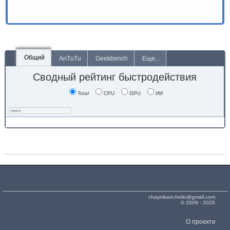
Общий
AnTuTu
Geekbench
Еще...
Сводный рейтинг быстродействия
Total
CPU
GPU
ИИ
chaynikam.hello@gmail.com
© 2009 - 2026
О проекте