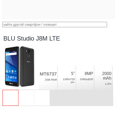
BLU Studio J8M LTE
MT6737
5"
8MP
2000
mAh
1280x720
1080p@30
2GB RAM
pix.
Li-Po