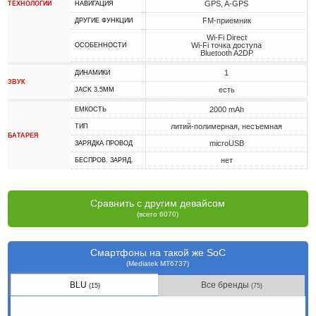
GPS, A-GPS
ТЕХНОЛОГИИ
НАВИГАЦИЯ
FM-приемник
ДРУГИЕ ФУНКЦИИ
Wi-Fi Direct
Wi-Fi точка доступа
ОСОБЕННОСТИ
Bluetooth A2DP
1
ДИНАМИКИ
ЗВУК
есть
JACK 3.5MM
2000 mAh
ЕМКОСТЬ
литий-полимерная, несъемная
ТИП
БАТАРЕЯ
microUSB
ЗАРЯДКА ПРОВОД
нет
БЕСПРОВ. ЗАРЯД.
Сравнить с другим девайсом
(всего 6070)
Смартфоны на такой же SoC
(Mediatek MT6737)
BLU
Все бренды
(15)
(75)