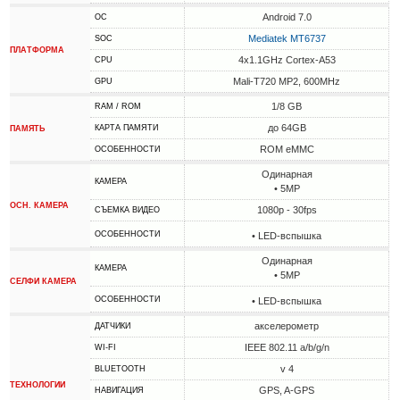
Android 7.0
ОС
Mediatek MT6737
SOC
ПЛАТФОРМА
4x1.1GHz Cortex-A53
CPU
Mali-T720 MP2, 600MHz
GPU
1/8 GB
RAM / ROM
до 64GB
КАРТА ПАМЯТИ
ПАМЯТЬ
ROM eMMC
ОСОБЕННОСТИ
Одинарная
КАМЕРА
• 5MP
ОСН. КАМЕРА
1080p - 30fps
СЪЕМКА ВИДЕО
ОСОБЕННОСТИ
• LED-вспышка
Одинарная
КАМЕРА
• 5MP
СЕЛФИ КАМЕРА
ОСОБЕННОСТИ
• LED-вспышка
акселерометр
ДАТЧИКИ
IEEE 802.11 a/b/g/n
WI-FI
v 4
BLUETOOTH
ТЕХНОЛОГИИ
GPS, A-GPS
НАВИГАЦИЯ