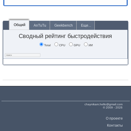
Общий
AnTuTu
Geekbench
Еще...
Сводный рейтинг быстродействия
Total
CPU
GPU
ИИ
chaynikam.hello@gmail.com
© 2009 - 2026
О проекте
Контакты