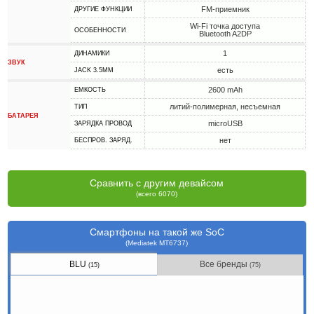
FM-приемник
ДРУГИЕ ФУНКЦИИ
Wi-Fi точка доступа
ОСОБЕННОСТИ
Bluetooth A2DP
1
ДИНАМИКИ
ЗВУК
есть
JACK 3.5MM
2600 mAh
ЕМКОСТЬ
литий-полимерная, несъемная
ТИП
БАТАРЕЯ
microUSB
ЗАРЯДКА ПРОВОД
нет
БЕСПРОВ. ЗАРЯД.
Сравнить с другим девайсом
(всего 6070)
Смартфоны на такой же SoC
(Mediatek MT6737)
BLU
Все бренды
(15)
(75)