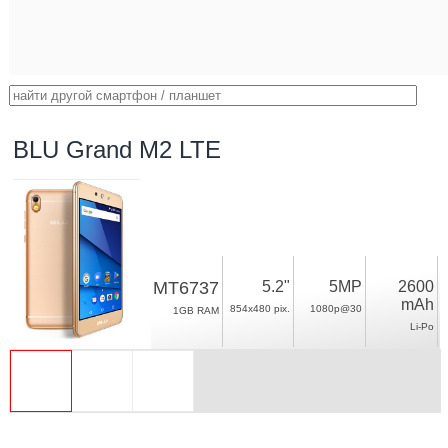
BLU Grand M2 LTE
MT6737
5.2"
5MP
2600
mAh
854x480 pix.
1080p@30
1GB RAM
Li-Po