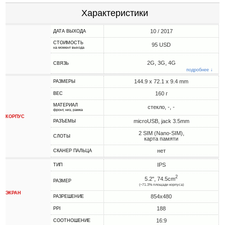
Характеристики
10 / 2017
ДАТА ВЫХОДА
СТОИМОСТЬ
95 USD
на момент выхода
2G, 3G, 4G
СВЯЗЬ
подробнее ↓
144.9 x 72.1 x 9.4 mm
РАЗМЕРЫ
160 г
ВЕС
МАТЕРИАЛ
стекло, -, -
фронт, низ, рамка
КОРПУС
microUSB, jack 3.5mm
РАЗЪЕМЫ
2 SIM (Nano-SIM),
СЛОТЫ
карта памяти
нет
СКАНЕР ПАЛЬЦА
IPS
ТИП
2
5.2", 74.5cm
РАЗМЕР
(~71.3% площади корпуса)
ЭКРАН
854x480
РАЗРЕШЕНИЕ
188
PPI
16:9
СООТНОШЕНИЕ