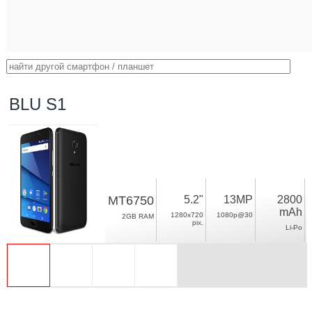
BLU S1
MT6750
5.2"
13MP
2800
mAh
1280x720
1080p@30
2GB RAM
pix.
Li-Po