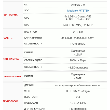
Android 7.0
ОС
Mediatek MT6750
SOC
ПЛАТФОРМА
4x1.5GHz Cortex-A53
CPU
4x1GHz Cortex-A53
Mali-T860 MP2, 520MHz
GPU
2/16 GB
RAM / ROM
до 64GB (отдельный слот)
КАРТА ПАМЯТИ
ПАМЯТЬ
ROM eMMC
ОСОБЕННОСТИ
Одинарная
КАМЕРА
• 13MP
ОСН. КАМЕРА
1080p - 30fps
СЪЕМКА ВИДЕО
ОСОБЕННОСТИ
• LED-вспышка
Одинарная
КАМЕРА
СЕЛФИ КАМЕРА
• 5MP
акселерометр, приближения, компас
ДАТЧИКИ
IEEE 802.11 a/b/g/n
WI-FI
v 4
BLUETOOTH
ТЕХНОЛОГИИ
GPS, A-GPS
НАВИГАЦИЯ
FM-приемник
ДРУГИЕ ФУНКЦИИ