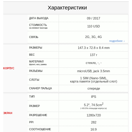
Характеристики
09 / 2017
ДАТА ВЫХОДА
СТОИМОСТЬ
110 USD
на момент выхода
2G, 3G, 4G
СВЯЗЬ
подробнее ↓
147.3 x 72.8 x 8.4 mm
РАЗМЕРЫ
137 г
ВЕС
МАТЕРИАЛ
стекло, -, -
фронт, низ, рамка
КОРПУС
microUSB, jack 3.5mm
РАЗЪЕМЫ
1 SIM (Nano-SIM),
СЛОТЫ
карта памяти (отдельный слот)
спереди
СКАНЕР ПАЛЬЦА
IPS
ТИП
2
5.2", 74.5cm
РАЗМЕР
(~69.5% площади корпуса)
ЭКРАН
1280x720
РАЗРЕШЕНИЕ
282
PPI
16:9
СООТНОШЕНИЕ