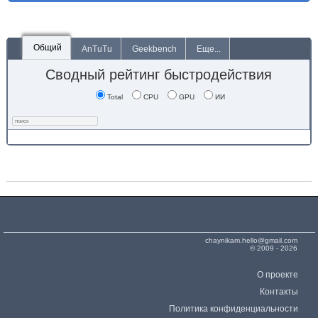
Общий
AnTuTu
Geekbench
Еще...
Сводный рейтинг быстродействия
Total
CPU
GPU
ИИ
chaynikam.hello@gmail.com
© 2009 - 2026
О проекте
Контакты
Политика конфиденциальности