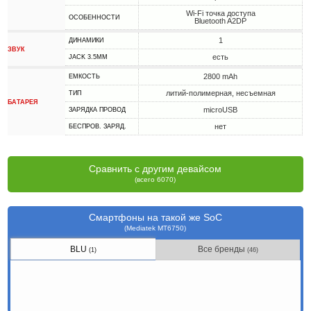
Wi-Fi точка доступа
ОСОБЕННОСТИ
Bluetooth A2DP
1
ДИНАМИКИ
ЗВУК
есть
JACK 3.5MM
2800 mAh
ЕМКОСТЬ
литий-полимерная, несъемная
ТИП
БАТАРЕЯ
microUSB
ЗАРЯДКА ПРОВОД
нет
БЕСПРОВ. ЗАРЯД.
Сравнить с другим девайсом
(всего 6070)
Смартфоны на такой же SoC
(Mediatek MT6750)
BLU
Все бренды
(1)
(46)