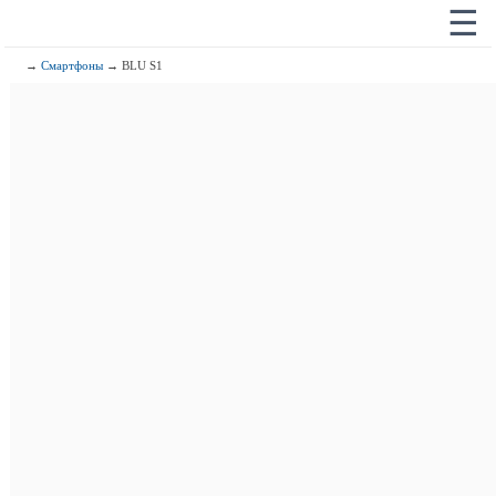
☰
→
Смартфоны
→ BLU S1