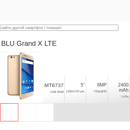
BLU Grand X LTE
MT6737
5"
8MP
2400
mAh
1280x720 pix.
720p@30
1GB RAM
Li-Po