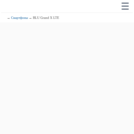
☰
→
Смартфоны
→ BLU Grand X LTE