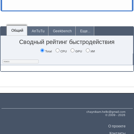
Общий
AnTuTu
Geekbench
Еще...
Сводный рейтинг быстродействия
Total
CPU
GPU
ИИ
chaynikam.hello@gmail.com
© 2009 - 2026
О проекте
Контакты