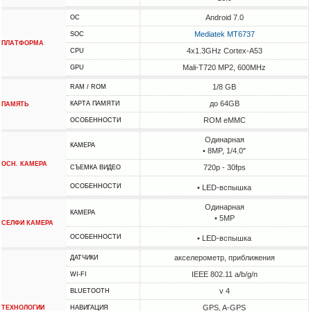
Android 7.0
ОС
Mediatek MT6737
SOC
ПЛАТФОРМА
4x1.3GHz Cortex-A53
CPU
Mali-T720 MP2, 600MHz
GPU
1/8 GB
RAM / ROM
до 64GB
КАРТА ПАМЯТИ
ПАМЯТЬ
ROM eMMC
ОСОБЕННОСТИ
Одинарная
КАМЕРА
• 8MP, 1/4.0"
ОСН. КАМЕРА
720p - 30fps
СЪЕМКА ВИДЕО
ОСОБЕННОСТИ
• LED-вспышка
Одинарная
КАМЕРА
• 5MP
СЕЛФИ КАМЕРА
ОСОБЕННОСТИ
• LED-вспышка
акселерометр, приближения
ДАТЧИКИ
IEEE 802.11 a/b/g/n
WI-FI
v 4
BLUETOOTH
GPS, A-GPS
ТЕХНОЛОГИИ
НАВИГАЦИЯ