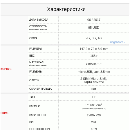
Характеристики
06 / 2017
ДАТА ВЫХОДА
СТОИМОСТЬ
95 USD
на момент выхода
2G, 3G, 4G
СВЯЗЬ
подробнее ↓
147.2 x 72 x 8.9 mm
РАЗМЕРЫ
168 г
ВЕС
МАТЕРИАЛ
стекло, -, -
фронт, низ, рамка
КОРПУС
microUSB, jack 3.5mm
РАЗЪЕМЫ
2 SIM (Micro-SIM),
СЛОТЫ
карта памяти
нет
СКАНЕР ПАЛЬЦА
IPS
ТИП
2
5", 68.9cm
РАЗМЕР
(~65% площади корпуса)
ЭКРАН
1280x720
РАЗРЕШЕНИЕ
294
PPI
16:9
СООТНОШЕНИЕ