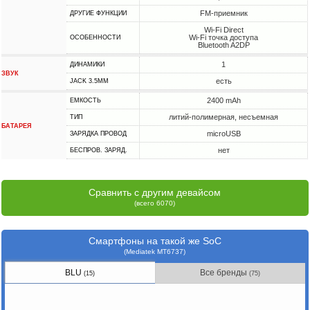
FM-приемник
ДРУГИЕ ФУНКЦИИ
Wi-Fi Direct
Wi-Fi точка доступа
ОСОБЕННОСТИ
Bluetooth A2DP
1
ДИНАМИКИ
ЗВУК
есть
JACK 3.5MM
2400 mAh
ЕМКОСТЬ
литий-полимерная, несъемная
ТИП
БАТАРЕЯ
microUSB
ЗАРЯДКА ПРОВОД
нет
БЕСПРОВ. ЗАРЯД.
Сравнить с другим девайсом
(всего 6070)
Смартфоны на такой же SoC
(Mediatek MT6737)
BLU
Все бренды
(15)
(75)