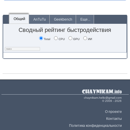
Общий
AnTuTu
Geekbench
Еще...
Сводный рейтинг быстродействия
Total
CPU
GPU
ИИ
chaynikam.hello@gmail.com
© 2009 - 2026
О проекте
Контакты
Политика конфиденциальности