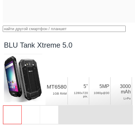
BLU Tank Xtreme 5.0
MT6580
5"
5MP
3000
mAh
1280x720
1080p@30
1GB RAM
pix.
Li-Po