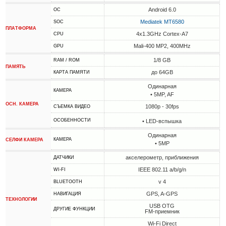
Android 6.0
ОС
Mediatek MT6580
SOC
ПЛАТФОРМА
4x1.3GHz Cortex-A7
CPU
Mali-400 MP2, 400MHz
GPU
1/8 GB
RAM / ROM
ПАМЯТЬ
до 64GB
КАРТА ПАМЯТИ
Одинарная
КАМЕРА
• 5MP, AF
ОСН. КАМЕРА
1080p - 30fps
СЪЕМКА ВИДЕО
ОСОБЕННОСТИ
• LED-вспышка
Одинарная
КАМЕРА
СЕЛФИ КАМЕРА
• 5MP
акселерометр, приближения
ДАТЧИКИ
IEEE 802.11 a/b/g/n
WI-FI
v 4
BLUETOOTH
GPS, A-GPS
НАВИГАЦИЯ
ТЕХНОЛОГИИ
USB OTG
ДРУГИЕ ФУНКЦИИ
FM-приемник
Wi-Fi Direct