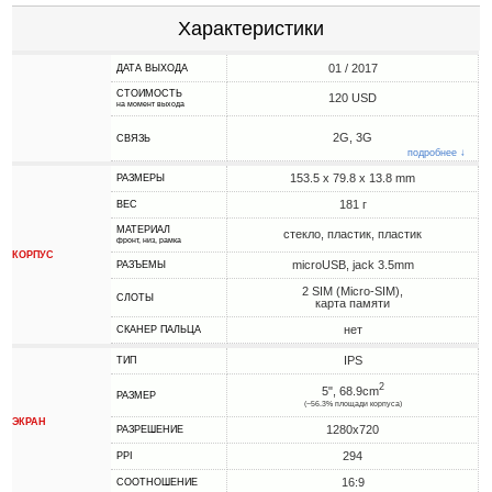
Характеристики
01 / 2017
ДАТА ВЫХОДА
СТОИМОСТЬ
120 USD
на момент выхода
2G, 3G
СВЯЗЬ
подробнее ↓
153.5 x 79.8 x 13.8 mm
РАЗМЕРЫ
181 г
ВЕС
МАТЕРИАЛ
стекло, пластик, пластик
фронт, низ, рамка
КОРПУС
microUSB, jack 3.5mm
РАЗЪЕМЫ
2 SIM (Micro-SIM),
СЛОТЫ
карта памяти
нет
СКАНЕР ПАЛЬЦА
IPS
ТИП
2
5", 68.9cm
РАЗМЕР
(~56.3% площади корпуса)
ЭКРАН
1280x720
РАЗРЕШЕНИЕ
294
PPI
16:9
СООТНОШЕНИЕ