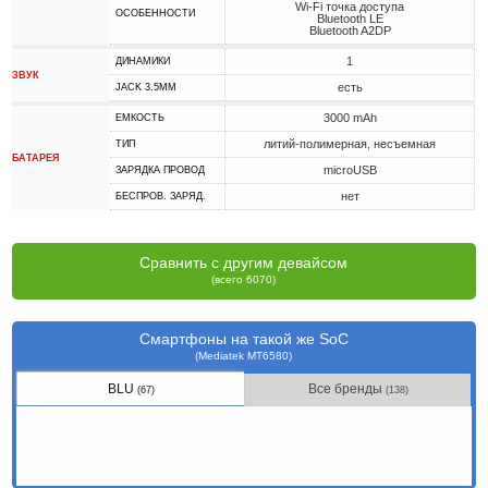
Wi-Fi точка доступа
ОСОБЕННОСТИ
Bluetooth LE
Bluetooth A2DP
1
ДИНАМИКИ
ЗВУК
есть
JACK 3.5MM
3000 mAh
ЕМКОСТЬ
литий-полимерная, несъемная
ТИП
БАТАРЕЯ
microUSB
ЗАРЯДКА ПРОВОД
нет
БЕСПРОВ. ЗАРЯД.
Сравнить с другим девайсом
(всего 6070)
Смартфоны на такой же SoC
(Mediatek MT6580)
BLU
Все бренды
(67)
(138)