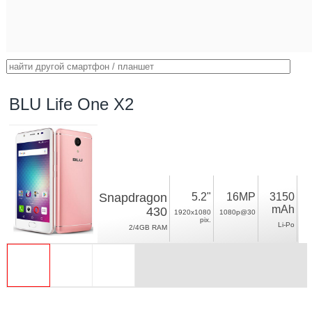
BLU Life One X2
Snapdragon
5.2"
16MP
3150
mAh
430
1920x1080
1080p@30
pix.
Li-Po
2/4GB RAM