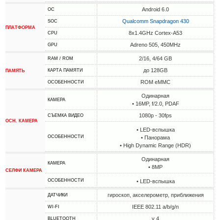
Android 6.0
ОС
Qualcomm Snapdragon 430
SOC
ПЛАТФОРМА
8x1.4GHz Cortex-A53
CPU
Adreno 505, 450MHz
GPU
2/16, 4/64 GB
RAM / ROM
до 128GB
КАРТА ПАМЯТИ
ПАМЯТЬ
ROM eMMC
ОСОБЕННОСТИ
Одинарная
КАМЕРА
• 16MP, f/2.0, PDAF
1080p - 30fps
СЪЕМКА ВИДЕО
ОСН. КАМЕРА
• LED-вспышка
ОСОБЕННОСТИ
• Панорама
• High Dynamic Range (HDR)
Одинарная
КАМЕРА
• 8MP
СЕЛФИ КАМЕРА
ОСОБЕННОСТИ
• LED-вспышка
гироскоп, акселерометр, приближения
ДАТЧИКИ
IEEE 802.11 a/b/g/n
WI-FI
v 4
BLUETOOTH