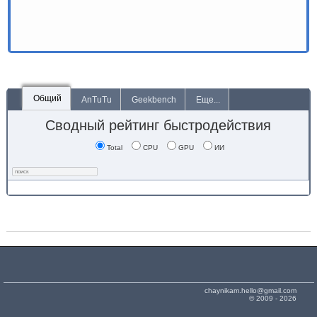
Общий
AnTuTu
Geekbench
Еще...
Сводный рейтинг быстродействия
Total
CPU
GPU
ИИ
chaynikam.hello@gmail.com
© 2009 - 2026