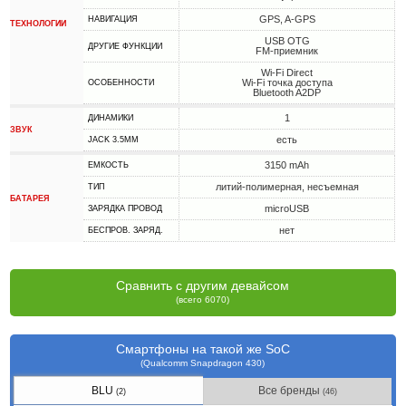
GPS, A-GPS
НАВИГАЦИЯ
ТЕХНОЛОГИИ
USB OTG
ДРУГИЕ ФУНКЦИИ
FM-приемник
Wi-Fi Direct
Wi-Fi точка доступа
ОСОБЕННОСТИ
Bluetooth A2DP
1
ДИНАМИКИ
ЗВУК
есть
JACK 3.5MM
3150 mAh
ЕМКОСТЬ
литий-полимерная, несъемная
ТИП
БАТАРЕЯ
microUSB
ЗАРЯДКА ПРОВОД
нет
БЕСПРОВ. ЗАРЯД.
Сравнить с другим девайсом
(всего 6070)
Смартфоны на такой же SoC
(Qualcomm Snapdragon 430)
BLU
Все бренды
(2)
(46)