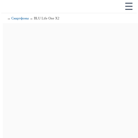
☰
→
Смартфоны
→ BLU Life One X2