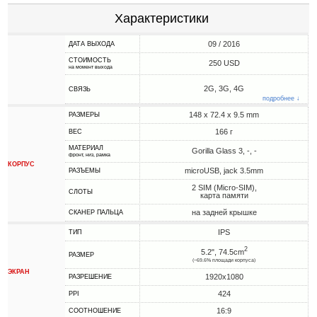
Характеристики
09 / 2016
ДАТА ВЫХОДА
СТОИМОСТЬ
250 USD
на момент выхода
2G, 3G, 4G
СВЯЗЬ
подробнее ↓
148 x 72.4 x 9.5 mm
РАЗМЕРЫ
166 г
ВЕС
МАТЕРИАЛ
Gorilla Glass 3, -, -
фронт, низ, рамка
КОРПУС
microUSB, jack 3.5mm
РАЗЪЕМЫ
2 SIM (Micro-SIM),
СЛОТЫ
карта памяти
на задней крышке
СКАНЕР ПАЛЬЦА
IPS
ТИП
2
5.2", 74.5cm
РАЗМЕР
(~69.6% площади корпуса)
ЭКРАН
1920x1080
РАЗРЕШЕНИЕ
424
PPI
16:9
СООТНОШЕНИЕ