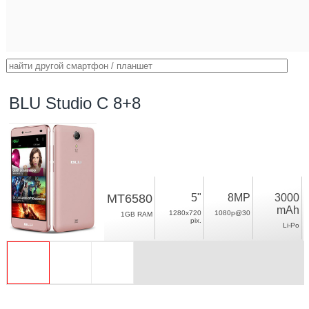
BLU Studio C 8+8
MT6580
5"
8MP
3000
mAh
1280x720
1080p@30
1GB RAM
pix.
Li-Po