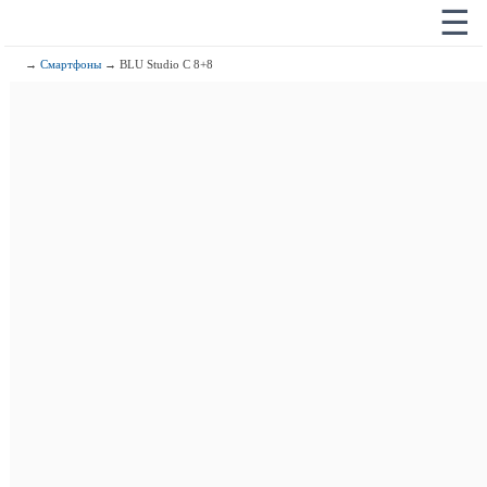
☰
→
Смартфоны
→ BLU Studio C 8+8