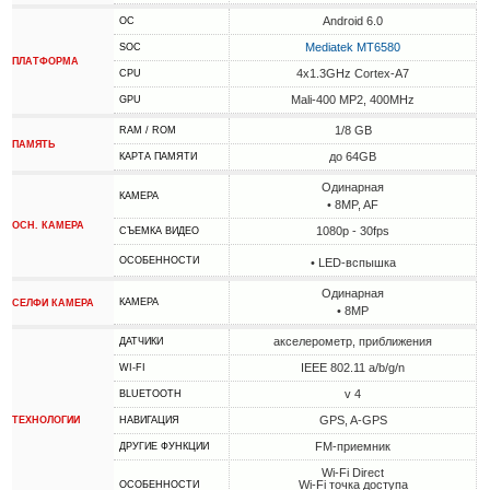
Android 6.0
ОС
Mediatek MT6580
SOC
ПЛАТФОРМА
4x1.3GHz Cortex-A7
CPU
Mali-400 MP2, 400MHz
GPU
1/8 GB
RAM / ROM
ПАМЯТЬ
до 64GB
КАРТА ПАМЯТИ
Одинарная
КАМЕРА
• 8MP, AF
ОСН. КАМЕРА
1080p - 30fps
СЪЕМКА ВИДЕО
ОСОБЕННОСТИ
• LED-вспышка
Одинарная
КАМЕРА
СЕЛФИ КАМЕРА
• 8MP
акселерометр, приближения
ДАТЧИКИ
IEEE 802.11 a/b/g/n
WI-FI
v 4
BLUETOOTH
GPS, A-GPS
ТЕХНОЛОГИИ
НАВИГАЦИЯ
FM-приемник
ДРУГИЕ ФУНКЦИИ
Wi-Fi Direct
Wi-Fi точка доступа
ОСОБЕННОСТИ