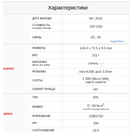
Характеристики
08 / 2016
ДАТА ВЫХОДА
СТОИМОСТЬ
100 USD
на момент выхода
2G, 3G
СВЯЗЬ
подробнее ↓
144.4 x 72.5 x 8.5 mm
РАЗМЕРЫ
152 г
ВЕС
МАТЕРИАЛ
стекло, -, -
фронт, низ, рамка
КОРПУС
microUSB, jack 3.5mm
РАЗЪЕМЫ
2 SIM (Micro-SIM),
СЛОТЫ
карта памяти
нет
СКАНЕР ПАЛЬЦА
IPS
ТИП
2
5", 68.9cm
РАЗМЕР
(~65.8% площади корпуса)
ЭКРАН
1280x720
РАЗРЕШЕНИЕ
294
PPI
16:9
СООТНОШЕНИЕ