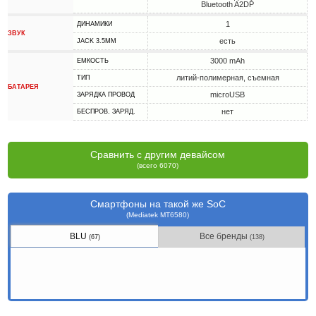
Bluetooth A2DP
1
ДИНАМИКИ
ЗВУК
есть
JACK 3.5MM
3000 mAh
ЕМКОСТЬ
литий-полимерная, съемная
ТИП
БАТАРЕЯ
microUSB
ЗАРЯДКА ПРОВОД
нет
БЕСПРОВ. ЗАРЯД.
Сравнить с другим девайсом
(всего 6070)
Смартфоны на такой же SoC
(Mediatek MT6580)
BLU
Все бренды
(67)
(138)