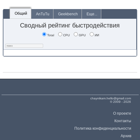
Общий
AnTuTu
Geekbench
Еще...
Сводный рейтинг быстродействия
Total
CPU
GPU
ИИ
chaynikam.hello@gmail.com
© 2009 - 2026
О проекте
Контакты
Политика конфиденциальности
Архив