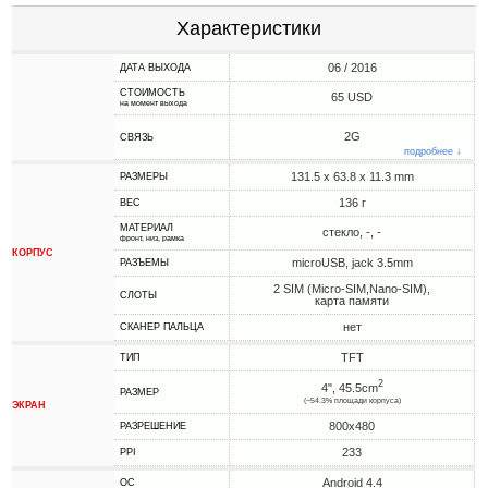
Характеристики
06 / 2016
ДАТА ВЫХОДА
СТОИМОСТЬ
65 USD
на момент выхода
2G
СВЯЗЬ
подробнее ↓
131.5 x 63.8 x 11.3 mm
РАЗМЕРЫ
136 г
ВЕС
МАТЕРИАЛ
стекло, -, -
фронт, низ, рамка
КОРПУС
microUSB, jack 3.5mm
РАЗЪЕМЫ
2 SIM (Micro-SIM,Nano-SIM),
СЛОТЫ
карта памяти
нет
СКАНЕР ПАЛЬЦА
TFT
ТИП
2
4", 45.5cm
РАЗМЕР
(~54.3% площади корпуса)
ЭКРАН
800x480
РАЗРЕШЕНИЕ
233
PPI
Android 4.4
ОС