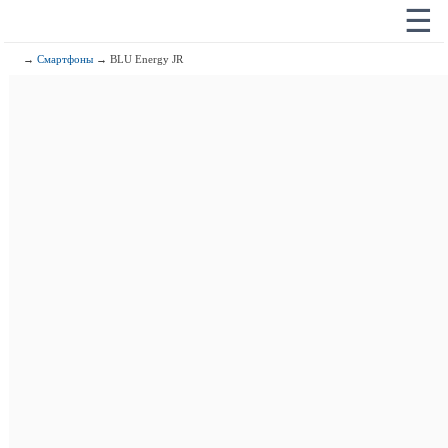
☰
→
Смартфоны
→ BLU Energy JR