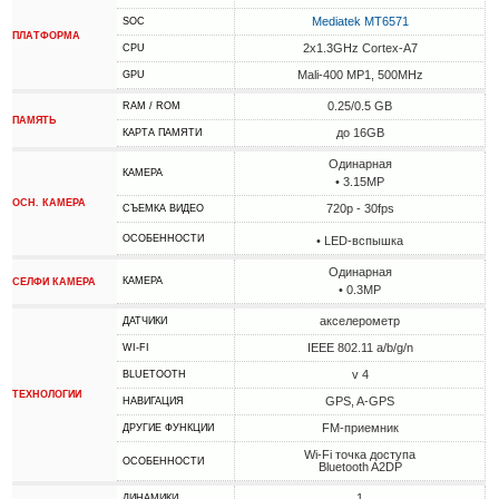
Mediatek MT6571
SOC
ПЛАТФОРМА
2x1.3GHz Cortex-A7
CPU
Mali-400 MP1, 500MHz
GPU
0.25/0.5 GB
RAM / ROM
ПАМЯТЬ
до 16GB
КАРТА ПАМЯТИ
Одинарная
КАМЕРА
• 3.15MP
ОСН. КАМЕРА
720p - 30fps
СЪЕМКА ВИДЕО
ОСОБЕННОСТИ
• LED-вспышка
Одинарная
КАМЕРА
СЕЛФИ КАМЕРА
• 0.3MP
акселерометр
ДАТЧИКИ
IEEE 802.11 a/b/g/n
WI-FI
v 4
BLUETOOTH
ТЕХНОЛОГИИ
GPS, A-GPS
НАВИГАЦИЯ
FM-приемник
ДРУГИЕ ФУНКЦИИ
Wi-Fi точка доступа
ОСОБЕННОСТИ
Bluetooth A2DP
1
ДИНАМИКИ