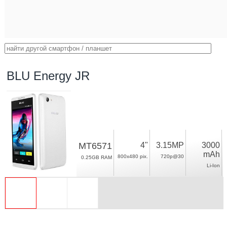
BLU Energy JR
MT6571
4"
3.15MP
3000
mAh
800x480 pix.
720p@30
0.25GB RAM
Li-Ion