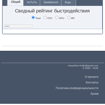
Общий
AnTuTu
Geekbench
Еще...
Сводный рейтинг быстродействия
Total
CPU
GPU
ИИ
chaynikam.hello@gmail.com
© 2009 - 2026
О проекте
Контакты
Политика конфиденциальности
Архив