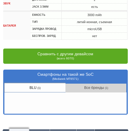
ЗВУК
есть
JACK 3.5MM
3000 mAh
ЕМКОСТЬ
литий-ионная, съемная
ТИП
БАТАРЕЯ
microUSB
ЗАРЯДКА ПРОВОД
нет
БЕСПРОВ. ЗАРЯД.
Сравнить с другим девайсом
(всего 6070)
Смартфоны на такой же SoC
(Mediatek MT6571)
BLU
Все бренды
(1)
(1)