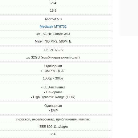
294
16:9
Android 5.0
Mediatek MT6732
4x1.5GHz Cortex-A53
Mali-T760 MP2, 500MHz
1/8, 2/16 GB
до 32GB (комбинированный слот)
Одинарная
• 13MP, f/1.8, AF
1080p - 30fps
• LED-вспышка
• Панорама
• High Dynamic Range (HDR)
Одинарная
• 5MP
гироскоп, акселерометр, приближения, компас
IEEE 802.11 a/b/g/n
v 4