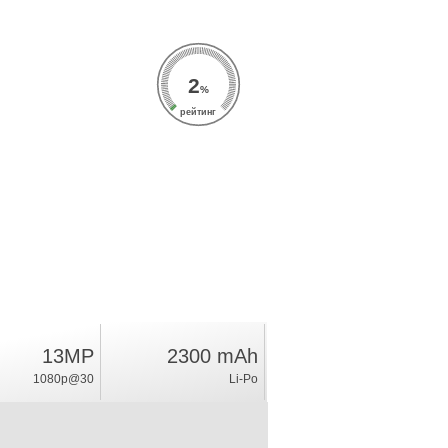
2
%
рейтинг
13MP
2300 mAh
1080p@30
Li-Po