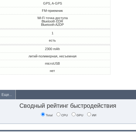
GPS, A-GPS
FM-приемник
Wi-Fi точка доступа
Bluetooth EDR
Bluetooth A2DP
1
есть
2300 mAh
литий-полимерная, несъемная
microUSB
нет
Еще...
Сводный рейтинг быстродействия
Total
CPU
GPU
ИИ