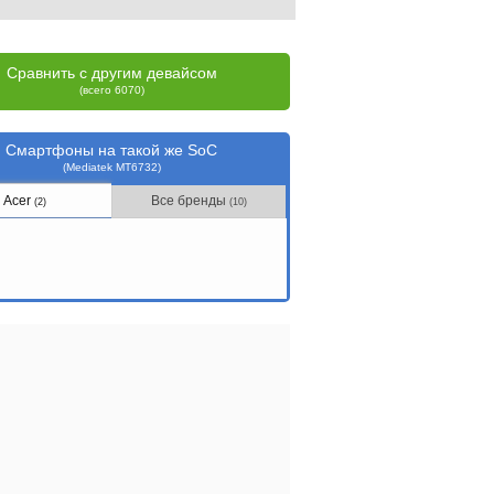
Сравнить с другим девайсом
(всего 6070)
Смартфоны на такой же SoC
(Mediatek MT6732)
Acer
Все бренды
(2)
(10)