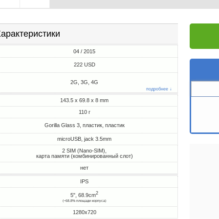
арактеристики
04 / 2015
222 USD
2G, 3G, 4G
подробнее ↓
143.5 x 69.8 x 8 mm
110 г
Gorilla Glass 3, пластик, пластик
microUSB, jack 3.5mm
2 SIM (Nano-SIM),
карта памяти (комбинированный слот)
нет
IPS
2
5", 68.9cm
(~68.8% площади корпуса)
1280x720