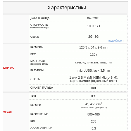
Характеристики
04 / 2015
ДАТА ВЫХОДА
СТОИМОСТЬ
100 USD
на момент выхода
2G, 3G
СВЯЗЬ
подробнее ↓
125.3 x 64 x 9.6 mm
РАЗМЕРЫ
120 г
ВЕС
МАТЕРИАЛ
стекло, пластик, пластик
фронт, низ, рамка
КОРПУС
microUSB, jack 3.5mm
РАЗЪЕМЫ
1 или 2 SIM (Mini-SIM,Micro-SIM),
СЛОТЫ
карта памяти (отдельный слот)
нет
СКАНЕР ПАЛЬЦА
IPS
ТИП
2
4", 45.5cm
РАЗМЕР
(~56.8% площади корпуса)
ЭКРАН
800x480
РАЗРЕШЕНИЕ
233
PPI
5:3
СООТНОШЕНИЕ