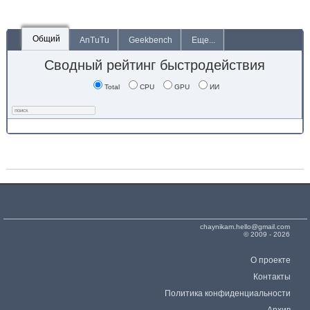
Общий
AnTuTu
Geekbench
Еще...
Сводный рейтинг быстродействия
Total
CPU
GPU
ИИ
chaynikam.hello@gmail.com
© 2009 - 2026
О проекте
Контакты
Политика конфиденциальности