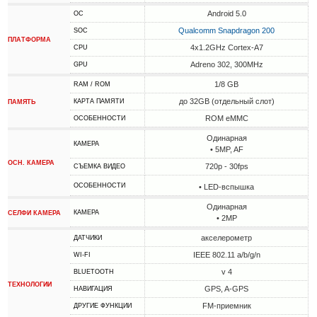
Android 5.0
ОС
Qualcomm Snapdragon 200
SOC
ПЛАТФОРМА
4x1.2GHz Cortex-A7
CPU
Adreno 302, 300MHz
GPU
1/8 GB
RAM / ROM
до 32GB (отдельный слот)
КАРТА ПАМЯТИ
ПАМЯТЬ
ROM eMMC
ОСОБЕННОСТИ
Одинарная
КАМЕРА
• 5MP, AF
ОСН. КАМЕРА
720p - 30fps
СЪЕМКА ВИДЕО
ОСОБЕННОСТИ
• LED-вспышка
Одинарная
КАМЕРА
СЕЛФИ КАМЕРА
• 2MP
акселерометр
ДАТЧИКИ
IEEE 802.11 a/b/g/n
WI-FI
v 4
BLUETOOTH
ТЕХНОЛОГИИ
GPS, A-GPS
НАВИГАЦИЯ
FM-приемник
ДРУГИЕ ФУНКЦИИ