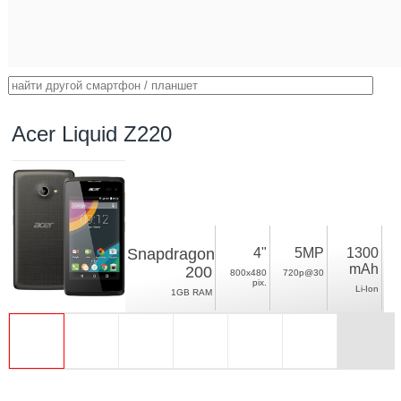
Acer Liquid Z220
Snapdragon
4"
5MP
1300
mAh
200
800x480
720p@30
pix.
Li-Ion
1GB RAM