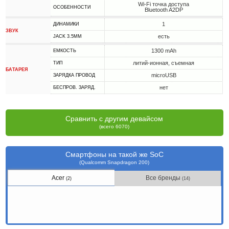
Wi-Fi точка доступа
ОСОБЕННОСТИ
Bluetooth A2DP
1
ДИНАМИКИ
ЗВУК
есть
JACK 3.5MM
1300 mAh
ЕМКОСТЬ
литий-ионная, съемная
ТИП
БАТАРЕЯ
microUSB
ЗАРЯДКА ПРОВОД
нет
БЕСПРОВ. ЗАРЯД.
Сравнить с другим девайсом
(всего 6070)
Смартфоны на такой же SoC
(Qualcomm Snapdragon 200)
Acer
Все бренды
(2)
(14)