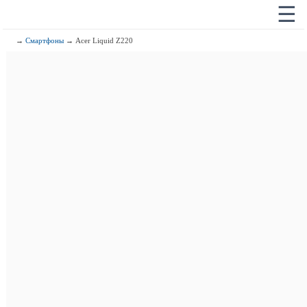
☰
→
Смартфоны
→ Acer Liquid Z220