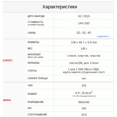
Характеристики
02 / 2015
ДАТА ВЫХОДА
СТОИМОСТЬ
144 USD
на момент выхода
2G, 3G, 4G
СВЯЗЬ
подробнее ↓
136 x 66.7 x 9.9 mm
РАЗМЕРЫ
145 г
ВЕС
МАТЕРИАЛ
стекло, пластик, пластик
фронт, низ, рамка
КОРПУС
microUSB, jack 3.5mm
РАЗЪЕМЫ
1 или 2 SIM (Micro-SIM),
СЛОТЫ
карта памяти (отдельный слот)
нет
СКАНЕР ПАЛЬЦА
IPS
ТИП
2
4.5", 55.8cm
РАЗМЕР
(~61.5% площади корпуса)
ЭКРАН
960x540
РАЗРЕШЕНИЕ
245
PPI
16:9
СООТНОШЕНИЕ