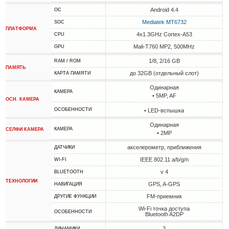
Android 4.4
ОС
Mediatek MT6732
SOC
ПЛАТФОРМА
4x1.3GHz Cortex-A53
CPU
Mali-T760 MP2, 500MHz
GPU
1/8, 2/16 GB
RAM / ROM
ПАМЯТЬ
до 32GB (отдельный слот)
КАРТА ПАМЯТИ
Одинарная
КАМЕРА
• 5MP, AF
ОСН. КАМЕРА
ОСОБЕННОСТИ
• LED-вспышка
Одинарная
КАМЕРА
СЕЛФИ КАМЕРА
• 2MP
акселерометр, приближения
ДАТЧИКИ
IEEE 802.11 a/b/g/n
WI-FI
v 4
BLUETOOTH
ТЕХНОЛОГИИ
GPS, A-GPS
НАВИГАЦИЯ
FM-приемник
ДРУГИЕ ФУНКЦИИ
Wi-Fi точка доступа
ОСОБЕННОСТИ
Bluetooth A2DP
2
ДИНАМИКИ