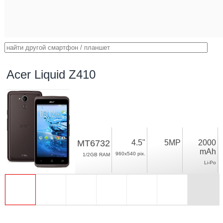
Acer Liquid Z410
MT6732
4.5"
5MP
2000
mAh
960x540 pix.
1/2GB RAM
Li-Po