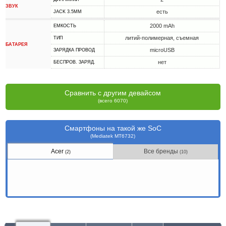
ЗВУК
есть
JACK 3.5MM
2000 mAh
ЕМКОСТЬ
литий-полимерная, съемная
ТИП
БАТАРЕЯ
microUSB
ЗАРЯДКА ПРОВОД
нет
БЕСПРОВ. ЗАРЯД.
Сравнить с другим девайсом
(всего 6070)
Смартфоны на такой же SoC
(Mediatek MT6732)
Acer
Все бренды
(2)
(10)