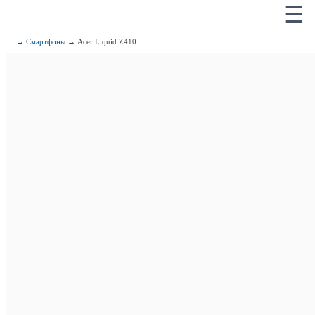
☰
→
Смартфоны
→ Acer Liquid Z410