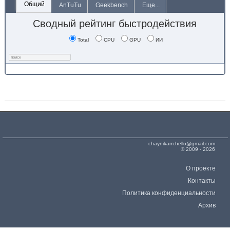
Общий
AnTuTu
Geekbench
Еще...
Сводный рейтинг быстродействия
Total
CPU
GPU
ИИ
chaynikam.hello@gmail.com
© 2009 - 2026
О проекте
Контакты
Политика конфиденциальности
Архив