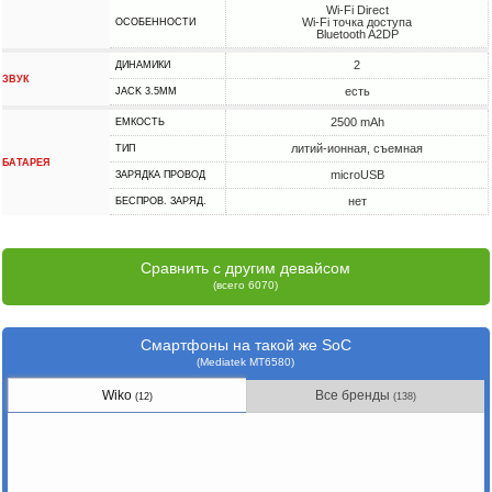
Wi-Fi Direct
Wi-Fi точка доступа
ОСОБЕННОСТИ
Bluetooth A2DP
2
ДИНАМИКИ
ЗВУК
есть
JACK 3.5MM
2500 mAh
ЕМКОСТЬ
литий-ионная, съемная
ТИП
БАТАРЕЯ
microUSB
ЗАРЯДКА ПРОВОД
нет
БЕСПРОВ. ЗАРЯД.
Сравнить с другим девайсом
(всего 6070)
Смартфоны на такой же SoC
(Mediatek MT6580)
Wiko
Все бренды
(12)
(138)