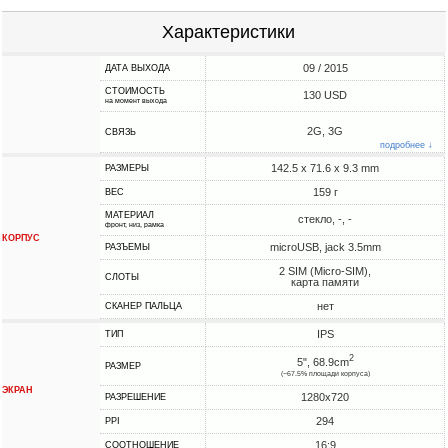
Характеристики
09 / 2015
ДАТА ВЫХОДА
СТОИМОСТЬ
130 USD
на момент выхода
2G, 3G
СВЯЗЬ
подробнее ↓
142.5 x 71.6 x 9.3 mm
РАЗМЕРЫ
159 г
ВЕС
МАТЕРИАЛ
стекло, -, -
фронт, низ, рамка
КОРПУС
microUSB, jack 3.5mm
РАЗЪЕМЫ
2 SIM (Micro-SIM),
СЛОТЫ
карта памяти
нет
СКАНЕР ПАЛЬЦА
IPS
ТИП
2
5", 68.9cm
РАЗМЕР
(~67.5% площади корпуса)
ЭКРАН
1280x720
РАЗРЕШЕНИЕ
294
PPI
16:9
СООТНОШЕНИЕ