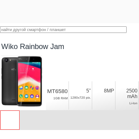
Wiko Rainbow Jam
MT6580
5"
8MP
2500
mAh
1280x720 pix.
1GB RAM
Li-Ion