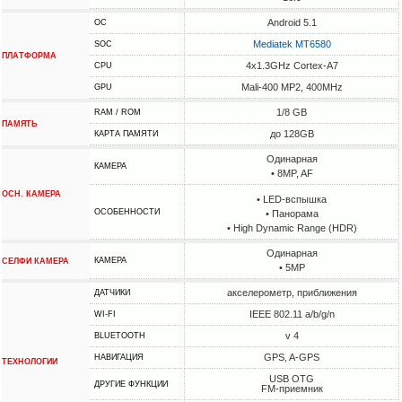
Android 5.1
ОС
Mediatek MT6580
SOC
ПЛАТФОРМА
4x1.3GHz Cortex-A7
CPU
Mali-400 MP2, 400MHz
GPU
1/8 GB
RAM / ROM
ПАМЯТЬ
до 128GB
КАРТА ПАМЯТИ
Одинарная
КАМЕРА
• 8MP, AF
ОСН. КАМЕРА
• LED-вспышка
ОСОБЕННОСТИ
• Панорама
• High Dynamic Range (HDR)
Одинарная
КАМЕРА
СЕЛФИ КАМЕРА
• 5MP
акселерометр, приближения
ДАТЧИКИ
IEEE 802.11 a/b/g/n
WI-FI
v 4
BLUETOOTH
GPS, A-GPS
НАВИГАЦИЯ
ТЕХНОЛОГИИ
USB OTG
ДРУГИЕ ФУНКЦИИ
FM-приемник