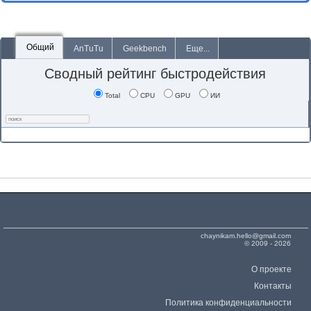
Общий
AnTuTu
Geekbench
Еще...
Сводный рейтинг быстродействия
Total
CPU
GPU
ИИ
chaynikam.hello@gmail.com
© 2009 - 2026
О проекте
Контакты
Политика конфиденциальности