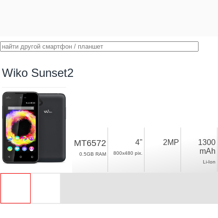
Wiko Sunset2
MT6572
4"
2MP
1300
mAh
800x480 pix.
0.5GB RAM
Li-Ion