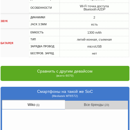
Wi-Fi точка доступа
ОСОБЕННОСТИ
Bluetooth A2DP
2
ДИНАМИКИ
ЗВУК
есть
JACK 3.5MM
1300 mAh
ЕМКОСТЬ
литий-ионная, съемная
ТИП
БАТАРЕЯ
microUSB
ЗАРЯДКА ПРОВОД
нет
БЕСПРОВ. ЗАРЯД.
Сравнить с другим девайсом
(всего 6070)
Смартфоны на такой же SoC
(Mediatek MT6572)
Wiko
Все бренды
(1)
(23)