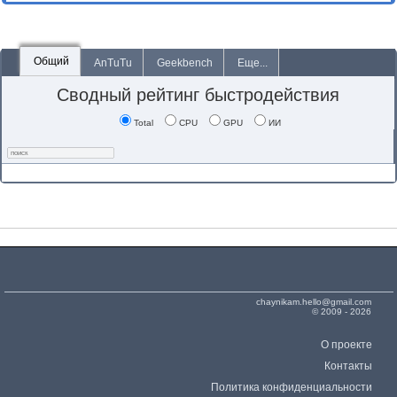
Общий
AnTuTu
Geekbench
Еще...
Сводный рейтинг быстродействия
Total
CPU
GPU
ИИ
chaynikam.hello@gmail.com
© 2009 - 2026
О проекте
Контакты
Политика конфиденциальности