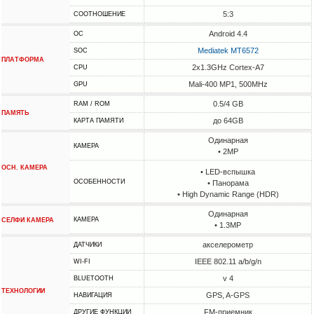
5:3
СООТНОШЕНИЕ
Android 4.4
ОС
Mediatek MT6572
SOC
ПЛАТФОРМА
2x1.3GHz Cortex-A7
CPU
Mali-400 MP1, 500MHz
GPU
0.5/4 GB
RAM / ROM
ПАМЯТЬ
до 64GB
КАРТА ПАМЯТИ
Одинарная
КАМЕРА
• 2MP
ОСН. КАМЕРА
• LED-вспышка
ОСОБЕННОСТИ
• Панорама
• High Dynamic Range (HDR)
Одинарная
КАМЕРА
СЕЛФИ КАМЕРА
• 1.3MP
акселерометр
ДАТЧИКИ
IEEE 802.11 a/b/g/n
WI-FI
v 4
BLUETOOTH
ТЕХНОЛОГИИ
GPS, A-GPS
НАВИГАЦИЯ
FM-приемник
ДРУГИЕ ФУНКЦИИ