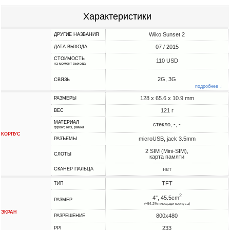
Характеристики
Wiko Sunset 2
ДРУГИЕ НАЗВАНИЯ
07 / 2015
ДАТА ВЫХОДА
СТОИМОСТЬ
110 USD
на момент выхода
2G, 3G
СВЯЗЬ
подробнее ↓
128 x 65.6 x 10.9 mm
РАЗМЕРЫ
121 г
ВЕС
МАТЕРИАЛ
стекло, -, -
фронт, низ, рамка
КОРПУС
microUSB, jack 3.5mm
РАЗЪЕМЫ
2 SIM (Mini-SIM),
СЛОТЫ
карта памяти
нет
СКАНЕР ПАЛЬЦА
TFT
ТИП
2
4", 45.5cm
РАЗМЕР
(~54.2% площади корпуса)
ЭКРАН
800x480
РАЗРЕШЕНИЕ
233
PPI