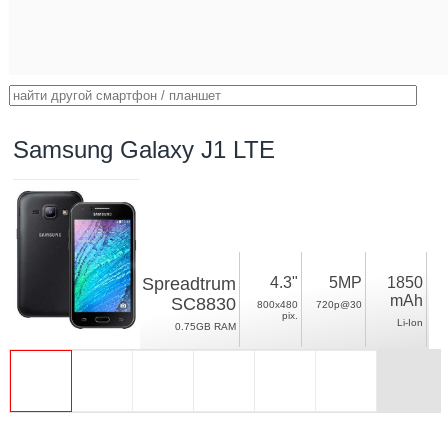
Samsung Galaxy J1 LTE
Spreadtrum
4.3"
5MP
1850
mAh
SC8830
800x480
720p@30
pix.
Li-Ion
0.75GB RAM