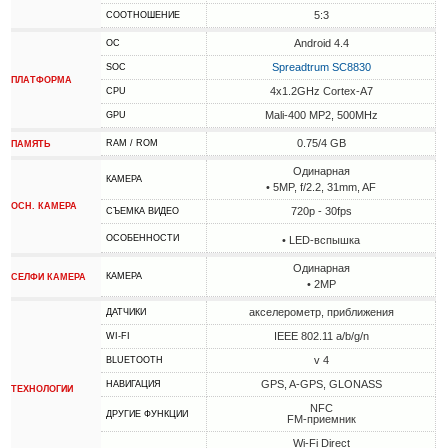
5:3
СООТНОШЕНИЕ
Android 4.4
ОС
Spreadtrum SC8830
SOC
ПЛАТФОРМА
4x1.2GHz Cortex-A7
CPU
Mali-400 MP2, 500MHz
GPU
0.75/4 GB
RAM / ROM
ПАМЯТЬ
Одинарная
КАМЕРА
• 5MP, f/2.2, 31mm, AF
ОСН. КАМЕРА
720p - 30fps
СЪЕМКА ВИДЕО
ОСОБЕННОСТИ
• LED-вспышка
Одинарная
КАМЕРА
СЕЛФИ КАМЕРА
• 2MP
акселерометр, приближения
ДАТЧИКИ
IEEE 802.11 a/b/g/n
WI-FI
v 4
BLUETOOTH
GPS, A-GPS, GLONASS
НАВИГАЦИЯ
ТЕХНОЛОГИИ
NFC
ДРУГИЕ ФУНКЦИИ
FM-приемник
Wi-Fi Direct