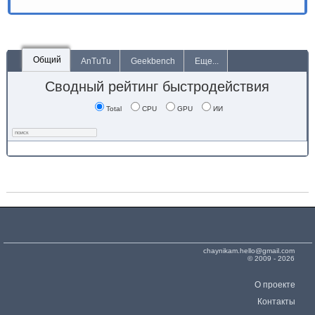
Общий
AnTuTu
Geekbench
Еще...
Сводный рейтинг быстродействия
Total
CPU
GPU
ИИ
chaynikam.hello@gmail.com
© 2009 - 2026
О проекте
Контакты