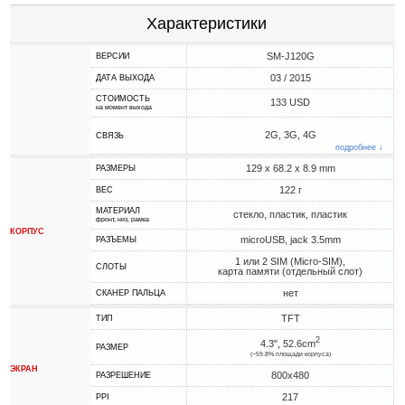
Характеристики
SM-J120G
ВЕРСИИ
03 / 2015
ДАТА ВЫХОДА
СТОИМОСТЬ
133 USD
на момент выхода
2G, 3G, 4G
СВЯЗЬ
подробнее ↓
129 x 68.2 x 8.9 mm
РАЗМЕРЫ
122 г
ВЕС
МАТЕРИАЛ
стекло, пластик, пластик
фронт, низ, рамка
КОРПУС
microUSB, jack 3.5mm
РАЗЪЕМЫ
1 или 2 SIM (Micro-SIM),
СЛОТЫ
карта памяти (отдельный слот)
нет
СКАНЕР ПАЛЬЦА
TFT
ТИП
2
4.3", 52.6cm
РАЗМЕР
(~59.8% площади корпуса)
ЭКРАН
800x480
РАЗРЕШЕНИЕ
217
PPI