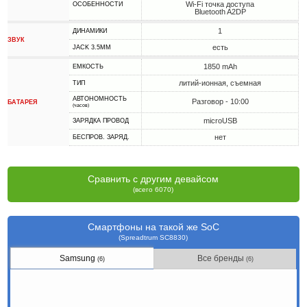
Wi-Fi точка доступа
ОСОБЕННОСТИ
Bluetooth A2DP
1
ДИНАМИКИ
ЗВУК
есть
JACK 3.5MM
1850 mAh
ЕМКОСТЬ
литий-ионная, съемная
ТИП
АВТОНОМНОСТЬ
Разговор - 10:00
БАТАРЕЯ
(часов)
microUSB
ЗАРЯДКА ПРОВОД
нет
БЕСПРОВ. ЗАРЯД.
Сравнить с другим девайсом
(всего 6070)
Смартфоны на такой же SoC
(Spreadtrum SC8830)
Samsung
Все бренды
(6)
(6)