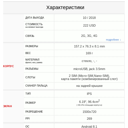
Характеристики
10 / 2018
ДАТА ВЫХОДА
СТОИМОСТЬ
222 USD
на момент выхода
2G, 3G, 4G
СВЯЗЬ
подробнее ↓
157.2 x 76.3 x 8.1 mm
РАЗМЕРЫ
169 г
ВЕС
МАТЕРИАЛ
стекло, -, -
фронт, низ, рамка
КОРПУС
microUSB, jack 3.5mm
РАЗЪЕМЫ
2 SIM (Micro-SIM,Nano-SIM),
СЛОТЫ
карта памяти (комбинированный слот)
на задней крышке
СКАНЕР ПАЛЬЦА
IPS
ТИП
2
6.19", 96.4cm
РАЗМЕР
(~80.4% площади корпуса)
ЭКРАН
1500x720
РАЗРЕШЕНИЕ
269
PPI
Android 8.1
ОС