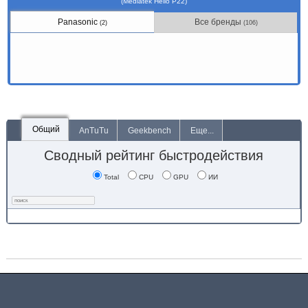
(Mediatek Helio P22)
Panasonic
Все бренды
(2)
(106)
Общий
AnTuTu
Geekbench
Еще...
Сводный рейтинг быстродействия
Total
CPU
GPU
ИИ