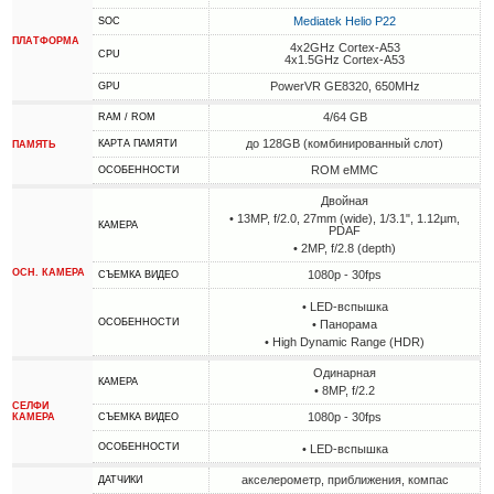
Mediatek Helio P22
SOC
ПЛАТФОРМА
4x2GHz Cortex-A53
CPU
4x1.5GHz Cortex-A53
PowerVR GE8320, 650MHz
GPU
4/64 GB
RAM / ROM
до 128GB (комбинированный слот)
КАРТА ПАМЯТИ
ПАМЯТЬ
ROM eMMC
ОСОБЕННОСТИ
Двойная
• 13MP, f/2.0, 27mm (wide), 1/3.1", 1.12µm,
КАМЕРА
PDAF
• 2MP, f/2.8 (depth)
ОСН. КАМЕРА
1080p - 30fps
СЪЕМКА ВИДЕО
• LED-вспышка
ОСОБЕННОСТИ
• Панорама
• High Dynamic Range (HDR)
Одинарная
КАМЕРА
• 8MP, f/2.2
СЕЛФИ
1080p - 30fps
КАМЕРА
СЪЕМКА ВИДЕО
ОСОБЕННОСТИ
• LED-вспышка
акселерометр, приближения, компас
ДАТЧИКИ