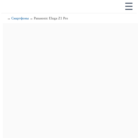
☰
→
Смартфоны
→ Panasonic Eluga Z1 Pro