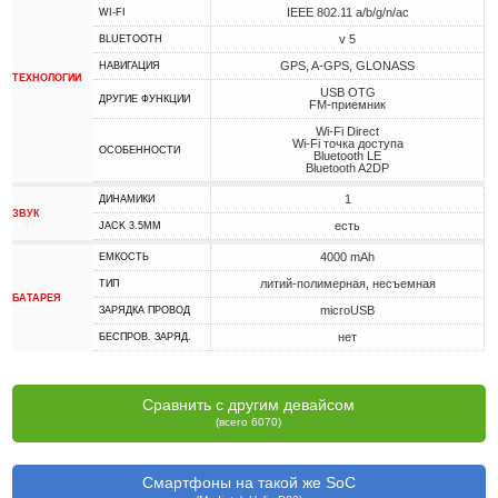
IEEE 802.11 a/b/g/n/ac
WI-FI
v 5
BLUETOOTH
GPS, A-GPS, GLONASS
НАВИГАЦИЯ
ТЕХНОЛОГИИ
USB OTG
ДРУГИЕ ФУНКЦИИ
FM-приемник
Wi-Fi Direct
Wi-Fi точка доступа
ОСОБЕННОСТИ
Bluetooth LE
Bluetooth A2DP
1
ДИНАМИКИ
ЗВУК
есть
JACK 3.5MM
4000 mAh
ЕМКОСТЬ
литий-полимерная, несъемная
ТИП
БАТАРЕЯ
microUSB
ЗАРЯДКА ПРОВОД
нет
БЕСПРОВ. ЗАРЯД.
Сравнить с другим девайсом
(всего 6070)
Смартфоны на такой же SoC