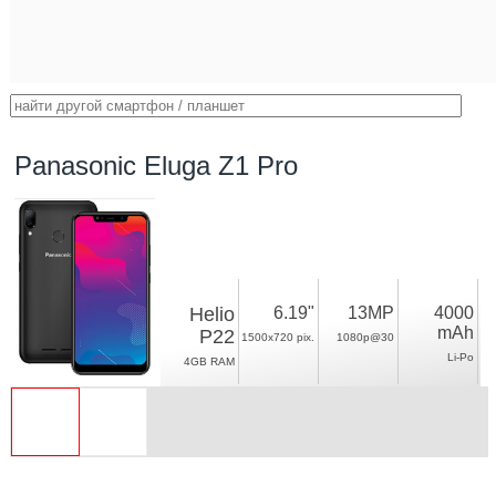
Panasonic Eluga Z1 Pro
Helio
6.19"
13MP
4000
mAh
P22
1500x720 pix.
1080p@30
Li-Po
4GB RAM