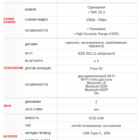
Одинарная
КАМЕРА
• 7MP, f/2.2
СЕЛФИ
1080p - 60fps
СЪЕМКА ВИДЕО
КАМЕРА
• Панорама
ОСОБЕННОСТИ
• High Dynamic Range (HDR)
гироскоп, акселерометр, приближения,
ДАТЧИКИ
барометр
IEEE 802.11 a/b/g/n/ac/6
WI-FI
v 5
BLUETOOTH
ТЕХНОЛОГИИ
Face ID
ДРУГИЕ ФУНКЦИИ
двухдиапазонный Wi-Fi
Wi-Fi точка доступа
Bluetooth LE
ОСОБЕННОСТИ
Bluetooth EDR
Bluetooth A2DP
Siri
2
ДИНАМИКИ
ЗВУК
нет
JACK 3.5MM
9720 mAh
ЕМКОСТЬ
литий-полимерная, несъемная
ТИП
USB Type-C, 18W
ЗАРЯДКА ПРОВОД
БАТАРЕЯ