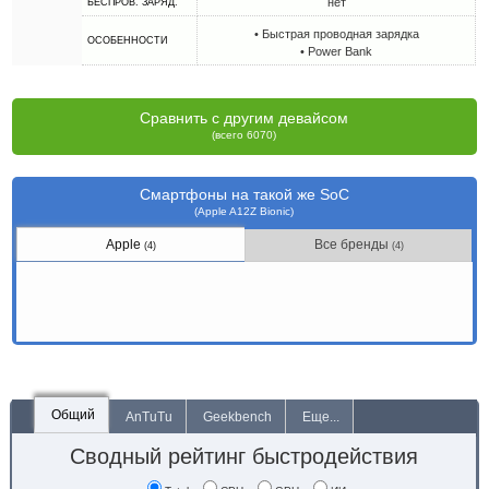
нет
БЕСПРОВ. ЗАРЯД.
• Быстрая проводная зарядка
ОСОБЕННОСТИ
• Power Bank
Сравнить с другим девайсом
(всего 6070)
Смартфоны на такой же SoC
(Apple A12Z Bionic)
Apple
Все бренды
(4)
(4)
Общий
AnTuTu
Geekbench
Еще...
Сводный рейтинг быстродействия