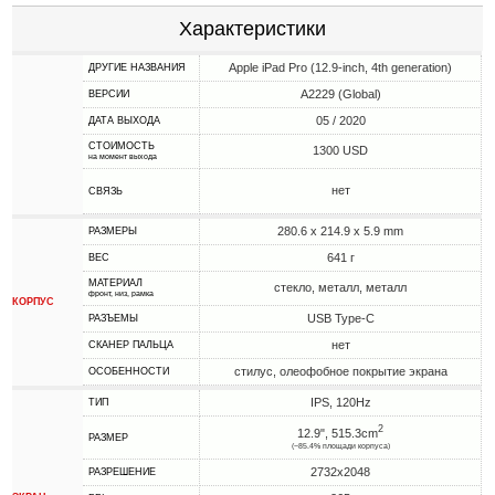
Характеристики
Apple iPad Pro (12.9-inch, 4th generation)
ДРУГИЕ НАЗВАНИЯ
A2229 (Global)
ВЕРСИИ
05 / 2020
ДАТА ВЫХОДА
СТОИМОСТЬ
1300 USD
на момент выхода
нет
СВЯЗЬ
280.6 x 214.9 x 5.9 mm
РАЗМЕРЫ
641 г
ВЕС
МАТЕРИАЛ
стекло, металл, металл
фронт, низ, рамка
КОРПУС
USB Type-C
РАЗЪЕМЫ
нет
СКАНЕР ПАЛЬЦА
стилус, олеофобное покрытие экрана
ОСОБЕННОСТИ
IPS, 120Hz
ТИП
2
12.9", 515.3cm
РАЗМЕР
(~85.4% площади корпуса)
2732x2048
РАЗРЕШЕНИЕ