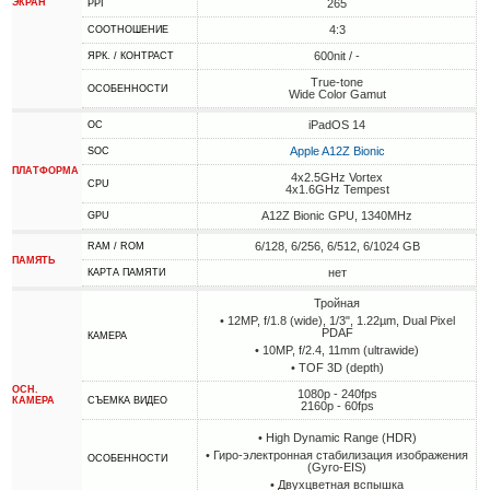
ЭКРАН
265
PPI
4:3
СООТНОШЕНИЕ
600nit / -
ЯРК. / КОНТРАСТ
True-tone
ОСОБЕННОСТИ
Wide Color Gamut
iPadOS 14
ОС
Apple A12Z Bionic
SOC
ПЛАТФОРМА
4x2.5GHz Vortex
CPU
4x1.6GHz Tempest
A12Z Bionic GPU, 1340MHz
GPU
6/128, 6/256, 6/512, 6/1024 GB
RAM / ROM
ПАМЯТЬ
нет
КАРТА ПАМЯТИ
Тройная
• 12MP, f/1.8 (wide), 1/3", 1.22µm, Dual Pixel
PDAF
КАМЕРА
• 10MP, f/2.4, 11mm (ultrawide)
• TOF 3D (depth)
ОСН.
1080p - 240fps
КАМЕРА
СЪЕМКА ВИДЕО
2160p - 60fps
• High Dynamic Range (HDR)
• Гиро-электронная стабилизация изображения
ОСОБЕННОСТИ
(Gyro-EIS)
• Двухцветная вспышка