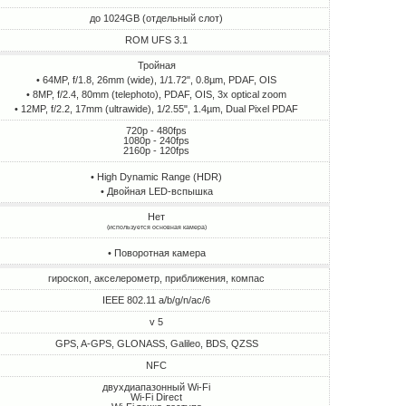
до 1024GB (отдельный слот)
ROM UFS 3.1
Тройная
• 64MP, f/1.8, 26mm (wide), 1/1.72", 0.8µm, PDAF, OIS
• 8MP, f/2.4, 80mm (telephoto), PDAF, OIS, 3x optical zoom
• 12MP, f/2.2, 17mm (ultrawide), 1/2.55", 1.4µm, Dual Pixel PDAF
720p - 480fps
1080p - 240fps
2160p - 120fps
• High Dynamic Range (HDR)
• Двойная LED-вспышка
Нет
(используется основная камера)
• Поворотная камера
гироскоп, акселерометр, приближения, компас
IEEE 802.11 a/b/g/n/ac/6
v 5
GPS, A-GPS, GLONASS, Galileo, BDS, QZSS
NFC
двухдиапазонный Wi-Fi
Wi-Fi Direct