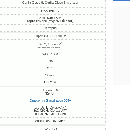
Gorilla Glass 6, Gorilla Glass 3, металл
USB Type-C
2 SIM (Nano-SIM),
карта памяти (отдельный слот)
на торце
Super AMOLED, 90Hz
2
6.67", 107.4cm
(~84.2% площади корпуса)
2400x1080
395
20:9
700nit / -
HDR10+
Android 10
(ZenUI)
Qualcomm Snapdragon 865+
1x3.1GHz Cortex-A77
3x2.42GHz Cortex-A77
4x1.8GHz Cortex-A55
Adreno 650, 670MHz
8/256 GB