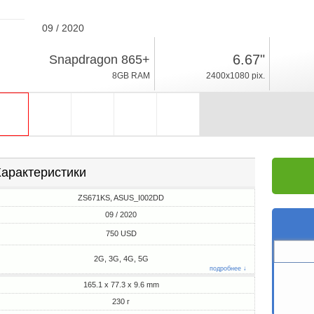
09 / 2020
230г, толщина 9.6mm
6.67"
Snapdragon 865+
Android 10, ZenUI
8GB RAM
2400x1080 pix.
256GB ROM
арактеристики
ZS671KS, ASUS_I002DD
09 / 2020
750 USD
2G, 3G, 4G, 5G
подробнее ↓
165.1 x 77.3 x 9.6 mm
230 г