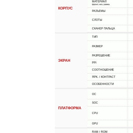
МАТЕРИАЛ
фронт, низ, рамка
КОРПУС
РАЗЪЕМЫ
СЛОТЫ
СКАНЕР ПАЛЬЦА
ТИП
РАЗМЕР
РАЗРЕШЕНИЕ
ЭКРАН
PPI
СООТНОШЕНИЕ
ЯРК. / КОНТРАСТ
ОСОБЕННОСТИ
ОС
SOC
ПЛАТФОРМА
CPU
GPU
RAM / ROM