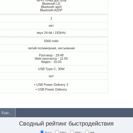
Wi-Fi точка доступа
Bluetooth LE
Bluetooth aptX
Bluetooth A2DP
2
нет
звук 24-bit / 192kHz
5000 mAh
литий-полимерная, несъемная
Разговор - 29:48
Web-просмотр - 11:55
Видео - 15:03
USB Type-C, 30W
нет
• USB Power Delivery 3
• USB Power Delivery
Еще...
Сводный рейтинг быстродействия
Total
CPU
GPU
ИИ