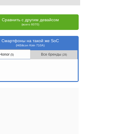
Сравнить с другим девайсом
(всего 6070)
Смартфоны на такой же SoC
(HiSilicon Kirin 710A)
Honor
Все бренды
(5)
(28)