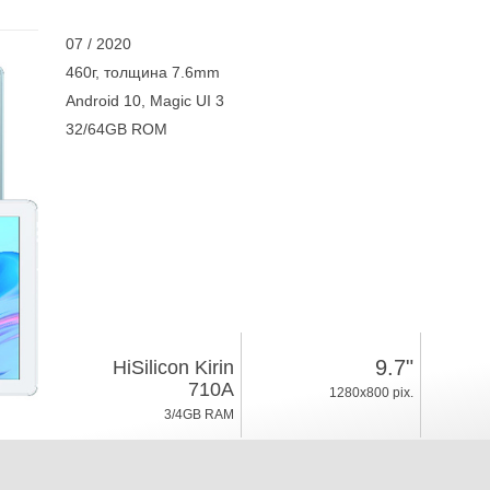
07 / 2020
460г, толщина 7.6mm
Android 10, Magic UI 3
32/64GB ROM
9.7"
HiSilicon Kirin
710A
1280x800 pix.
3/4GB RAM