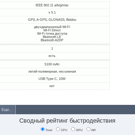
IEEE 802.11 a/b/g/n/ac
v 5.1
GPS, A-GPS, GLONASS, Beidou
двухдиапазонный Wi-Fi
Wi-Fi Direct
Wi-Fi точка доступа
Bluetooth LE
Bluetooth A2DP
1
есть
5100 mAh
литий-полимерная, несъемная
USB Type-C, 10W
нет
Еще...
Сводный рейтинг быстродействия
Total
CPU
GPU
ИИ