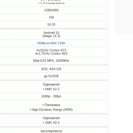
(~71.4% площади корпуса)
1280x800
156
16:10
Android 10
(Magic UI 3)
HiSilicon Kirin 710A
4x2GHz Cortex-A73
4x1.7GHz Cortex-A53
Mali-G51 MP4, 1000MHz
3/32, 4/64 GB
до 512GB
Одинарная
• 5MP, f/2.2
1080p - 30fps
• Панорама
• High Dynamic Range (HDR)
Одинарная
• 2MP, f/2.4
акселерометр