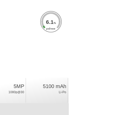
6.1
%
рейтинг
5MP
5100 mAh
1080p@30
Li-Po