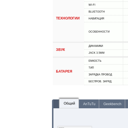
WI-FI
BLUETOOTH
ТЕХНОЛОГИИ
НАВИГАЦИЯ
ОСОБЕННОСТИ
ДИНАМИКИ
ЗВУК
JACK 3.5MM
ЕМКОСТЬ
ТИП
БАТАРЕЯ
ЗАРЯДКА ПРОВОД
БЕСПРОВ. ЗАРЯД.
Общий
AnTuTu
Geekbench