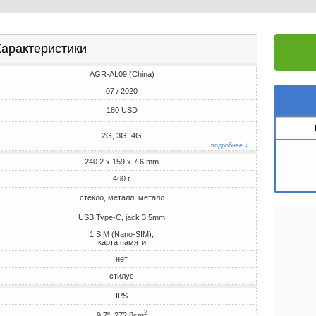
арактеристики
AGR-AL09 (China)
07 / 2020
180 USD
2G, 3G, 4G
подробнее ↓
240.2 x 159 x 7.6 mm
460 г
стекло, металл, металл
USB Type-C, jack 3.5mm
1 SIM (Nano-SIM),
карта памяти
нет
стилус
IPS
2
9.7", 272.8cm