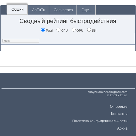
Общий
AnTuTu
Geekbench
Еще...
Сводный рейтинг быстродействия
Total
CPU
GPU
ИИ
chaynikam.hello@gmail.com
© 2009 - 2026
О проекте
Контакты
Политика конфиденциальности
Архив