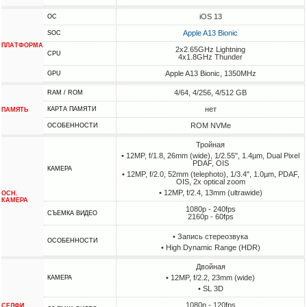
iOS 13
ОС
Apple A13 Bionic
SOC
ПЛАТФОРМА
2x2.65GHz Lightning
CPU
4x1.8GHz Thunder
Apple A13 Bionic, 1350MHz
GPU
4/64, 4/256, 4/512 GB
RAM / ROM
нет
КАРТА ПАМЯТИ
ПАМЯТЬ
ROM NVMe
ОСОБЕННОСТИ
Тройная
• 12MP, f/1.8, 26mm (wide), 1/2.55", 1.4µm, Dual Pixel
PDAF, OIS
КАМЕРА
• 12MP, f/2.0, 52mm (telephoto), 1/3.4", 1.0µm, PDAF,
OIS, 2x optical zoom
• 12MP, f/2.4, 13mm (ultrawide)
ОСН.
КАМЕРА
1080p - 240fps
СЪЕМКА ВИДЕО
2160p - 60fps
• Запись стереозвука
ОСОБЕННОСТИ
• High Dynamic Range (HDR)
Двойная
• 12MP, f/2.2, 23mm (wide)
КАМЕРА
• SL 3D
1080p - 120fps
СЕЛФИ