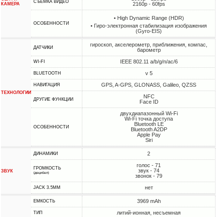
СЪЕМКА ВИДЕО
2160p - 60fps
КАМЕРА
• High Dynamic Range (HDR)
ОСОБЕННОСТИ
• Гиро-электронная стабилизация изображения
(Gyro-EIS)
гироскоп, акселерометр, приближения, компас,
ДАТЧИКИ
барометр
IEEE 802.11 a/b/g/n/ac/6
WI-FI
v 5
BLUETOOTH
GPS, A-GPS, GLONASS, Galileo, QZSS
НАВИГАЦИЯ
ТЕХНОЛОГИИ
NFC
ДРУГИЕ ФУНКЦИИ
Face ID
двухдиапазонный Wi-Fi
Wi-Fi точка доступа
Bluetooth LE
ОСОБЕННОСТИ
Bluetooth A2DP
Apple Pay
Siri
2
ДИНАМИКИ
голос - 71
ГРОМКОСТЬ
звук - 74
ЗВУК
(децибел)
звонок - 79
нет
JACK 3.5MM
3969 mAh
ЕМКОСТЬ
литий-ионная, несъемная
ТИП