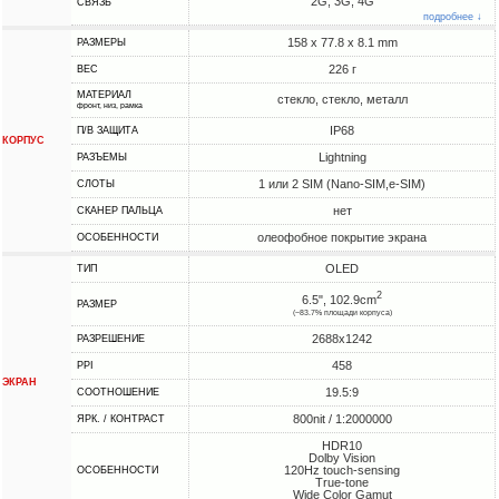
2G, 3G, 4G
СВЯЗЬ
подробнее ↓
158 x 77.8 x 8.1 mm
РАЗМЕРЫ
226 г
ВЕС
МАТЕРИАЛ
стекло, стекло, металл
фронт, низ, рамка
IP68
П/В ЗАЩИТА
КОРПУС
Lightning
РАЗЪЕМЫ
1 или 2 SIM (Nano-SIM,e-SIM)
СЛОТЫ
нет
СКАНЕР ПАЛЬЦА
олеофобное покрытие экрана
ОСОБЕННОСТИ
OLED
ТИП
2
6.5", 102.9cm
РАЗМЕР
(~83.7% площади корпуса)
2688x1242
РАЗРЕШЕНИЕ
458
PPI
ЭКРАН
19.5:9
СООТНОШЕНИЕ
800nit / 1:2000000
ЯРК. / КОНТРАСТ
HDR10
Dolby Vision
120Hz touch-sensing
ОСОБЕННОСТИ
True-tone
Wide Color Gamut