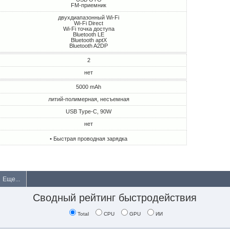
FM-приемник
двухдиапазонный Wi-Fi
Wi-Fi Direct
Wi-Fi точка доступа
Bluetooth LE
Bluetooth aptX
Bluetooth A2DP
2
нет
5000 mAh
литий-полимерная, несъемная
USB Type-C, 90W
нет
• Быстрая проводная зарядка
Еще...
Сводный рейтинг быстродействия
Total
CPU
GPU
ИИ