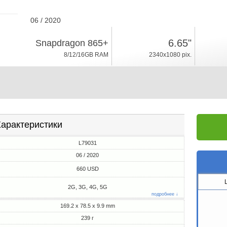
06 / 2020
239г, толщина 9.9mm
6.65"
Snapdragon 865+
Android 10
8/12/16GB RAM
2340x1080 pix.
128/256/512GB ROM
арактеристики
L79031
06 / 2020
660 USD
2G, 3G, 4G, 5G
подробнее ↓
169.2 x 78.5 x 9.9 mm
239 г