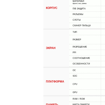
МАТЕРИАЛ
фронт, низ, рамка
КОРПУС
П/В ЗАЩИТА
РАЗЪЕМЫ
СЛОТЫ
СКАНЕР ПАЛЬЦА
ТИП
РАЗМЕР
РАЗРЕШЕНИЕ
ЭКРАН
PPI
СООТНОШЕНИЕ
ОСОБЕННОСТИ
ОС
SOC
ПЛАТФОРМА
CPU
GPU
RAM / ROM
ПАМЯТЬ
КАРТА ПАМЯТИ