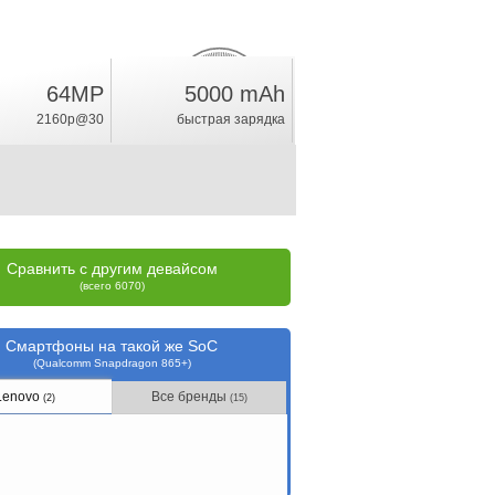
64MP
5000 mAh
25.8
%
2160p@30
быстрая зарядка
рейтинг
Сравнить с другим девайсом
(всего 6070)
Смартфоны на такой же SoC
(Qualcomm Snapdragon 865+)
Lenovo
Все бренды
(2)
(15)