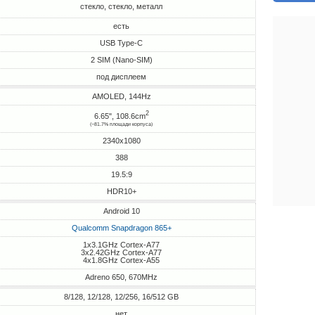
стекло, стекло, металл
есть
USB Type-C
2 SIM (Nano-SIM)
под дисплеем
AMOLED, 144Hz
2
6.65", 108.6cm
(~81.7% площади корпуса)
2340x1080
388
19.5:9
HDR10+
Android 10
Qualcomm Snapdragon 865+
1x3.1GHz Cortex-A77
3x2.42GHz Cortex-A77
4x1.8GHz Cortex-A55
Adreno 650, 670MHz
8/128, 12/128, 12/256, 16/512 GB
нет