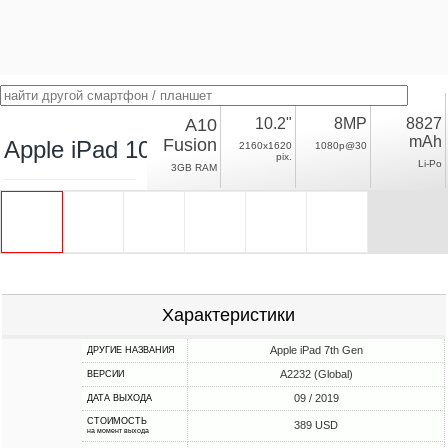
A10
10.2"
8MP
8827
mAh
Fusion
Apple iPad 10.2 (2019) Wi-Fi
2160x1620
1080p@30
pix.
Li-Po
3GB RAM
Характеристики
Apple iPad 7th Gen
ДРУГИЕ НАЗВАНИЯ
A2232 (Global)
ВЕРСИИ
09 / 2019
ДАТА ВЫХОДА
СТОИМОСТЬ
389 USD
на момент выхода