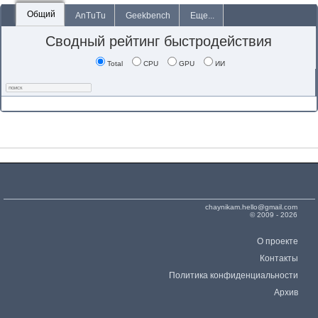
Общий
AnTuTu
Geekbench
Еще...
Сводный рейтинг быстродействия
Total
CPU
GPU
ИИ
chaynikam.hello@gmail.com
© 2009 - 2026
О проекте
Контакты
Политика конфиденциальности
Архив