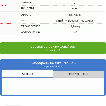
2
ДИНАМИКИ
ЗВУК
есть
JACK 3.5MM
8827 mAh
ЕМКОСТЬ
литий-полимерная, несъемная
ТИП
БАТАРЕЯ
Lightning
ЗАРЯДКА ПРОВОД
нет
БЕСПРОВ. ЗАРЯД.
Сравнить с другим девайсом
(всего 6070)
Смартфоны на такой же SoC
(Apple A10 Fusion)
Apple
Все бренды
(6)
(6)