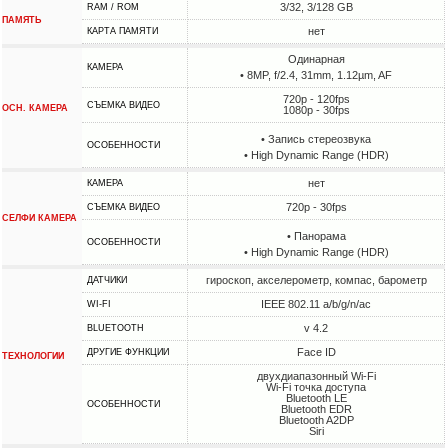
3/32, 3/128 GB
RAM / ROM
ПАМЯТЬ
нет
КАРТА ПАМЯТИ
Одинарная
КАМЕРА
• 8MP, f/2.4, 31mm, 1.12µm, AF
720p - 120fps
СЪЕМКА ВИДЕО
ОСН. КАМЕРА
1080p - 30fps
• Запись стереозвука
ОСОБЕННОСТИ
• High Dynamic Range (HDR)
нет
КАМЕРА
720p - 30fps
СЪЕМКА ВИДЕО
СЕЛФИ КАМЕРА
• Панорама
ОСОБЕННОСТИ
• High Dynamic Range (HDR)
гироскоп, акселерометр, компас, барометр
ДАТЧИКИ
IEEE 802.11 a/b/g/n/ac
WI-FI
v 4.2
BLUETOOTH
Face ID
ДРУГИЕ ФУНКЦИИ
ТЕХНОЛОГИИ
двухдиапазонный Wi-Fi
Wi-Fi точка доступа
Bluetooth LE
ОСОБЕННОСТИ
Bluetooth EDR
Bluetooth A2DP
Siri