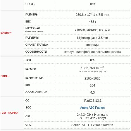
нет
СВЯЗЬ
250.6 x 174.1 x 7.5 mm
РАЗМЕРЫ
483 г
ВЕС
МАТЕРИАЛ
стекло, металл, металл
фронт, низ, рамка
КОРПУС
Lightning, jack 3.5mm
РАЗЪЕМЫ
спереди
СКАНЕР ПАЛЬЦА
стилус, олеофобное покрытие экрана
ОСОБЕННОСТИ
IPS
ТИП
2
10.2", 324.6cm
РАЗМЕР
(~74.4% площади корпуса)
ЭКРАН
2160x1620
РАЗРЕШЕНИЕ
264
PPI
4:3
СООТНОШЕНИЕ
iPadOS 13.1
ОС
Apple A10 Fusion
SOC
ПЛАТФОРМА
2x2.34GHz Hurricane
CPU
2x1.05GHz Zephyr
Series 7XT GT7600, 900MHz
GPU