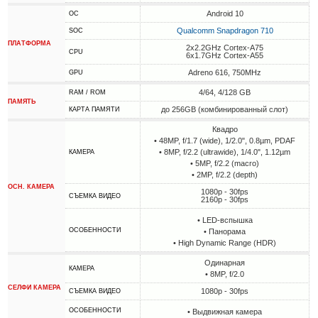
Android 10
ОС
Qualcomm Snapdragon 710
SOC
ПЛАТФОРМА
2x2.2GHz Cortex-A75
CPU
6x1.7GHz Cortex-A55
Adreno 616, 750MHz
GPU
4/64, 4/128 GB
RAM / ROM
ПАМЯТЬ
до 256GB (комбинированный слот)
КАРТА ПАМЯТИ
Квадро
• 48MP, f/1.7 (wide), 1/2.0", 0.8µm, PDAF
• 8MP, f/2.2 (ultrawide), 1/4.0", 1.12µm
КАМЕРА
• 5MP, f/2.2 (macro)
• 2MP, f/2.2 (depth)
ОСН. КАМЕРА
1080p - 30fps
СЪЕМКА ВИДЕО
2160p - 30fps
• LED-вспышка
ОСОБЕННОСТИ
• Панорама
• High Dynamic Range (HDR)
Одинарная
КАМЕРА
• 8MP, f/2.0
СЕЛФИ КАМЕРА
1080p - 30fps
СЪЕМКА ВИДЕО
ОСОБЕННОСТИ
• Выдвижная камера