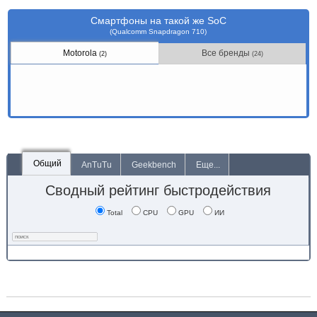
Смартфоны на такой же SoC
(Qualcomm Snapdragon 710)
Motorola
Все бренды
(2)
(24)
Общий
AnTuTu
Geekbench
Еще...
Сводный рейтинг быстродействия
Total
CPU
GPU
ИИ