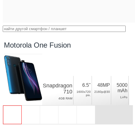
Motorola One Fusion
Snapdragon
6.5"
48MP
5000
mAh
710
1600x720
2160p@30
pix.
Li-Po
4GB RAM