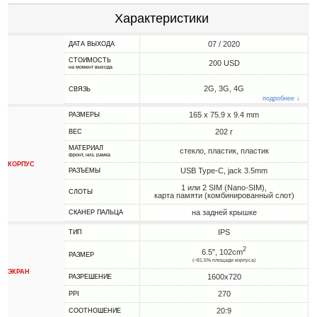
Характеристики
07 / 2020
ДАТА ВЫХОДА
СТОИМОСТЬ
200 USD
на момент выхода
2G, 3G, 4G
СВЯЗЬ
подробнее ↓
165 x 75.9 x 9.4 mm
РАЗМЕРЫ
202 г
ВЕС
МАТЕРИАЛ
стекло, пластик, пластик
фронт, низ, рамка
КОРПУС
USB Type-C, jack 3.5mm
РАЗЪЕМЫ
1 или 2 SIM (Nano-SIM),
СЛОТЫ
карта памяти (комбинированный слот)
на задней крышке
СКАНЕР ПАЛЬЦА
IPS
ТИП
2
6.5", 102cm
РАЗМЕР
(~81.5% площади корпуса)
ЭКРАН
1600x720
РАЗРЕШЕНИЕ
270
PPI
20:9
СООТНОШЕНИЕ