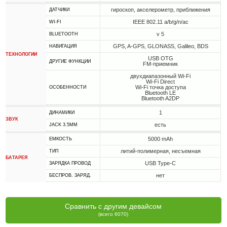
гироскоп, акселерометр, приближения
ДАТЧИКИ
IEEE 802.11 a/b/g/n/ac
WI-FI
v 5
BLUETOOTH
GPS, A-GPS, GLONASS, Galileo, BDS
НАВИГАЦИЯ
ТЕХНОЛОГИИ
USB OTG
ДРУГИЕ ФУНКЦИИ
FM-приемник
двухдиапазонный Wi-Fi
Wi-Fi Direct
Wi-Fi точка доступа
ОСОБЕННОСТИ
Bluetooth LE
Bluetooth A2DP
1
ДИНАМИКИ
ЗВУК
есть
JACK 3.5MM
5000 mAh
ЕМКОСТЬ
литий-полимерная, несъемная
ТИП
БАТАРЕЯ
USB Type-C
ЗАРЯДКА ПРОВОД
нет
БЕСПРОВ. ЗАРЯД.
Сравнить с другим девайсом
(всего 6070)