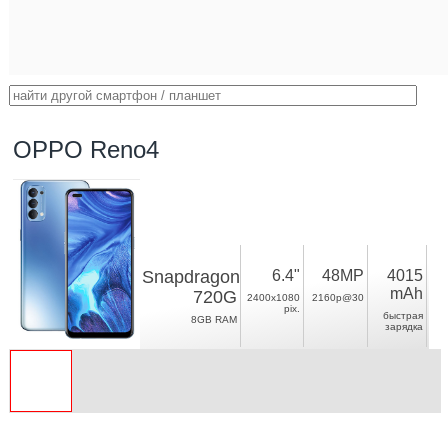
OPPO Reno4
Snapdragon
6.4"
48MP
4015
mAh
720G
2400x1080
2160p@30
pix.
быстрая
8GB RAM
зарядка