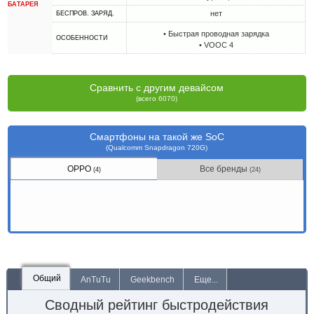
БАТАРЕЯ
нет
БЕСПРОВ. ЗАРЯД.
• Быстрая проводная зарядка
ОСОБЕННОСТИ
• VOOC 4
Сравнить с другим девайсом
(всего 6070)
Смартфоны на такой же SoC
(Qualcomm Snapdragon 720G)
OPPO
Все бренды
(4)
(24)
Общий
AnTuTu
Geekbench
Еще...
Сводный рейтинг быстродействия