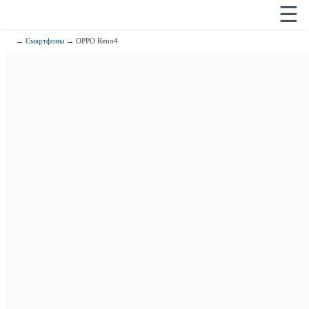
☰
→
Смартфоны
→ OPPO Reno4