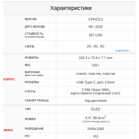
Характеристики
CPH2113
ВЕРСИИ
08 / 2020
ДАТА ВЫХОДА
СТОИМОСТЬ
367 USD
на момент выхода
2G, 3G, 4G
СВЯЗЬ
подробнее ↓
160.3 x 73.9 x 7.7 mm
РАЗМЕРЫ
165 г
ВЕС
МАТЕРИАЛ
стекло, пластик, пластик
фронт, низ, рамка
КОРПУС
USB Type-C, jack 3.5mm
РАЗЪЕМЫ
2 SIM (Nano-SIM),
СЛОТЫ
карта памяти (отдельный слот)
под дисплеем
СКАНЕР ПАЛЬЦА
OLED
ТИП
2
6.4", 98.9cm
РАЗМЕР
(~83.5% площади корпуса)
2400x1080
РАЗРЕШЕНИЕ
ЭКРАН
411
PPI