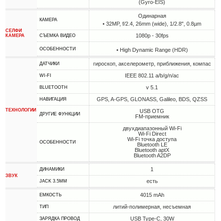
(Gyro-EIS)
Одинарная
КАМЕРА
• 32MP, f/2.4, 26mm (wide), 1/2.8", 0.8µm
СЕЛФИ
1080p - 30fps
КАМЕРА
СЪЕМКА ВИДЕО
ОСОБЕННОСТИ
• High Dynamic Range (HDR)
гироскоп, акселерометр, приближения, компас
ДАТЧИКИ
IEEE 802.11 a/b/g/n/ac
WI-FI
v 5.1
BLUETOOTH
GPS, A-GPS, GLONASS, Galileo, BDS, QZSS
НАВИГАЦИЯ
ТЕХНОЛОГИИ
USB OTG
ДРУГИЕ ФУНКЦИИ
FM-приемник
двухдиапазонный Wi-Fi
Wi-Fi Direct
Wi-Fi точка доступа
ОСОБЕННОСТИ
Bluetooth LE
Bluetooth aptX
Bluetooth A2DP
1
ДИНАМИКИ
ЗВУК
есть
JACK 3.5MM
4015 mAh
ЕМКОСТЬ
литий-полимерная, несъемная
ТИП
USB Type-C, 30W
ЗАРЯДКА ПРОВОД