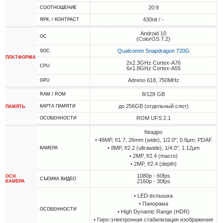
20:9
СООТНОШЕНИЕ
430nit / -
ЯРК. / КОНТРАСТ
Android 10
ОС
(ColorOS 7.2)
Qualcomm Snapdragon 720G
SOC
ПЛАТФОРМА
2x2.3GHz Cortex-A76
CPU
6x1.8GHz Cortex-A55
Adreno 618, 750MHz
GPU
8/128 GB
RAM / ROM
до 256GB (отдельный слот)
КАРТА ПАМЯТИ
ПАМЯТЬ
ROM UFS 2.1
ОСОБЕННОСТИ
Квадро
• 48MP, f/1.7, 26mm (wide), 1/2.0", 0.8µm, PDAF
• 8MP, f/2.2 (ultrawide), 1/4.0", 1.12µm
КАМЕРА
• 2MP, f/2.4 (macro)
• 2MP, f/2.4 (depth)
1080p - 60fps
ОСН.
СЪЕМКА ВИДЕО
2160p - 30fps
КАМЕРА
• LED-вспышка
• Панорама
ОСОБЕННОСТИ
• High Dynamic Range (HDR)
• Гиро-электронная стабилизация изображения