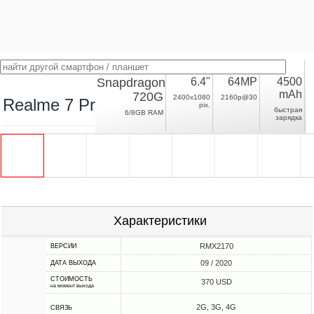
Snapdragon
6.4"
64MP
4500
mAh
720G
2400x1080
2160p@30
Realme 7 Pro
pix.
быстрая
6/8GB RAM
зарядка
Характеристики
RMX2170
ВЕРСИИ
09 / 2020
ДАТА ВЫХОДА
СТОИМОСТЬ
370 USD
на момент выхода
2G, 3G, 4G
СВЯЗЬ