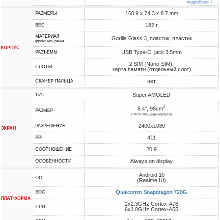
подробнее ↓
160.9 x 74.3 x 8.7 mm
РАЗМЕРЫ
182 г
ВЕС
МАТЕРИАЛ
Gorilla Glass 3, пластик, пластик
фронт, низ, рамка
КОРПУС
USB Type-C, jack 3.5mm
РАЗЪЕМЫ
2 SIM (Nano-SIM),
СЛОТЫ
карта памяти (отдельный слот)
нет
СКАНЕР ПАЛЬЦА
Super AMOLED
ТИП
2
6.4", 98cm
РАЗМЕР
(~82% площади корпуса)
2400x1080
РАЗРЕШЕНИЕ
ЭКРАН
411
PPI
20:9
СООТНОШЕНИЕ
Always on display
ОСОБЕННОСТИ
Android 10
ОС
(Realme UI)
Qualcomm Snapdragon 720G
SOC
ПЛАТФОРМА
2x2.3GHz Cortex-A76
CPU
6x1.8GHz Cortex-A55