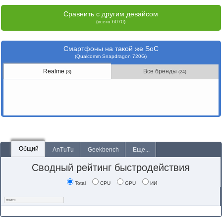
Сравнить с другим девайсом
(всего 6070)
Смартфоны на такой же SoC
(Qualcomm Snapdragon 720G)
Realme
Все бренды
(3)
(24)
Общий
AnTuTu
Geekbench
Еще...
Сводный рейтинг быстродействия
Total
CPU
GPU
ИИ