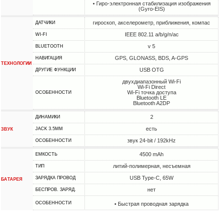
• Гиро-электронная стабилизация изображения
(Gyro-EIS)
гироскоп, акселерометр, приближения, компас
ДАТЧИКИ
IEEE 802.11 a/b/g/n/ac
WI-FI
v 5
BLUETOOTH
GPS, GLONASS, BDS, A-GPS
НАВИГАЦИЯ
ТЕХНОЛОГИИ
USB OTG
ДРУГИЕ ФУНКЦИИ
двухдиапазонный Wi-Fi
Wi-Fi Direct
Wi-Fi точка доступа
ОСОБЕННОСТИ
Bluetooth LE
Bluetooth A2DP
2
ДИНАМИКИ
есть
JACK 3.5MM
ЗВУК
звук 24-bit / 192kHz
ОСОБЕННОСТИ
4500 mAh
ЕМКОСТЬ
литий-полимерная, несъемная
ТИП
USB Type-C, 65W
ЗАРЯДКА ПРОВОД
БАТАРЕЯ
нет
БЕСПРОВ. ЗАРЯД.
ОСОБЕННОСТИ
• Быстрая проводная зарядка