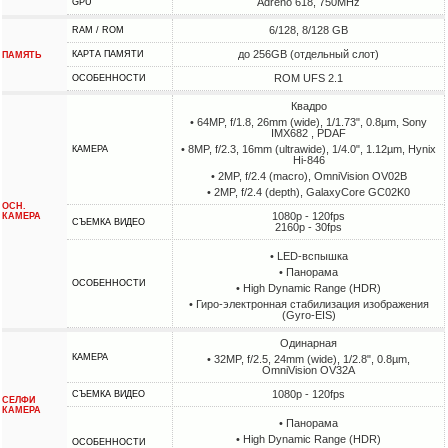
Adreno 618, 750MHz
GPU
6/128, 8/128 GB
RAM / ROM
до 256GB (отдельный слот)
КАРТА ПАМЯТИ
ПАМЯТЬ
ROM UFS 2.1
ОСОБЕННОСТИ
Квадро
• 64MP, f/1.8, 26mm (wide), 1/1.73", 0.8µm, Sony
IMX682 , PDAF
• 8MP, f/2.3, 16mm (ultrawide), 1/4.0", 1.12µm, Hynix
КАМЕРА
Hi-846
• 2MP, f/2.4 (macro), OmniVision OV02B
• 2MP, f/2.4 (depth), GalaxyCore GC02K0
ОСН.
1080p - 120fps
КАМЕРА
СЪЕМКА ВИДЕО
2160p - 30fps
• LED-вспышка
• Панорама
ОСОБЕННОСТИ
• High Dynamic Range (HDR)
• Гиро-электронная стабилизация изображения
(Gyro-EIS)
Одинарная
КАМЕРА
• 32MP, f/2.5, 24mm (wide), 1/2.8", 0.8µm,
OmniVision OV32A
1080p - 120fps
СЪЕМКА ВИДЕО
СЕЛФИ
КАМЕРА
• Панорама
• High Dynamic Range (HDR)
ОСОБЕННОСТИ