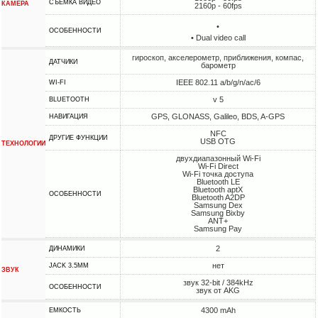
СЪЕМКА ВИДЕО
КАМЕРА
2160p - 60fps
•
ОСОБЕННОСТИ
• Dual video call
гироскоп, акселерометр, приближения, компас,
ДАТЧИКИ
барометр
IEEE 802.11 a/b/g/n/ac/6
WI-FI
v 5
BLUETOOTH
GPS, GLONASS, Galileo, BDS, A-GPS
НАВИГАЦИЯ
NFC
ДРУГИЕ ФУНКЦИИ
USB OTG
ТЕХНОЛОГИИ
двухдиапазонный Wi-Fi
Wi-Fi Direct
Wi-Fi точка доступа
Bluetooth LE
Bluetooth aptX
ОСОБЕННОСТИ
Bluetooth A2DP
Samsung Dex
Samsung Bixby
ANT+
Samsung Pay
2
ДИНАМИКИ
нет
JACK 3.5MM
ЗВУК
звук 32-bit / 384kHz
ОСОБЕННОСТИ
звук от AKG
4300 mAh
ЕМКОСТЬ