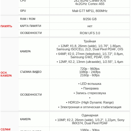
2x2.5GHz Cortex-A76
CPU
4x2GHz Cortex-A55
Mali-G77 MP11, 800MHz
GPU
8/256 GB
RAM / ROM
нет
КАРТА ПАМЯТИ
ПАМЯТЬ
ROM UFS 3.0
ОСОБЕННОСТИ
Тройная
• 12MP, f/1.8, 26mm (wide), 1/1.76", 1.80µm,
Samsung ISOCELL 2LD, Dual Pixel PDAF, OIS
КАМЕРА
• 64MP, f/2.0, 27mm (telephoto), 1/1.72", 0.8µm,
Samsung GW2, PDAF, OIS
• 12MP, f/2.2, 13mm (ultrawide), 1/2.55", 1.4µm
720p - 960fps
1080p - 240fps
СЪЕМКА ВИДЕО
ОСН.
2160p - 60fps
КАМЕРА
• LED-вспышка
• Панорама
• Запись стереозвука
ОСОБЕННОСТИ
•
• HDR10+ (High Dynamic Range)
• Электронная и оптическая стабилизация
Одинарная
КАМЕРА
• 10MP, f/2.2, 26mm (wide), 1/3.2", 1.22µm, Sony
IMX374, Dual Pixel PDAF
СЕЛФИ
1080p - 30fps