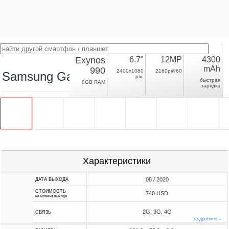
Exynos
6.7"
12MP
4300
mAh
990
2400x1080
2160p@60
Samsung Galaxy Note20 Exynos
pix.
быстрая
8GB RAM
зарядка
Характеристики
08 / 2020
ДАТА ВЫХОДА
СТОИМОСТЬ
740 USD
на момент выхода
2G, 3G, 4G
СВЯЗЬ
подробнее ↓