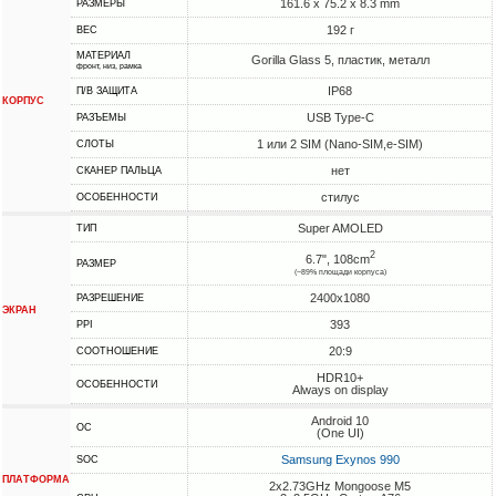
161.6 x 75.2 x 8.3 mm
РАЗМЕРЫ
192 г
ВЕС
МАТЕРИАЛ
Gorilla Glass 5, пластик, металл
фронт, низ, рамка
IP68
П/В ЗАЩИТА
КОРПУС
USB Type-C
РАЗЪЕМЫ
1 или 2 SIM (Nano-SIM,e-SIM)
СЛОТЫ
нет
СКАНЕР ПАЛЬЦА
стилус
ОСОБЕННОСТИ
Super AMOLED
ТИП
2
6.7", 108cm
РАЗМЕР
(~89% площади корпуса)
2400x1080
РАЗРЕШЕНИЕ
ЭКРАН
393
PPI
20:9
СООТНОШЕНИЕ
HDR10+
ОСОБЕННОСТИ
Always on display
Android 10
ОС
(One UI)
Samsung Exynos 990
SOC
ПЛАТФОРМА
2x2.73GHz Mongoose M5