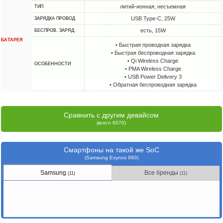
литий-ионная, несъемная
ТИП
USB Type-C, 25W
ЗАРЯДКА ПРОВОД
есть, 15W
БЕСПРОВ. ЗАРЯД.
БАТАРЕЯ
• Быстрая проводная зарядка
• Быстрая беспроводная зарядка
• Qi Wireless Charge
ОСОБЕННОСТИ
• PMA Wireless Charge
• USB Power Delivery 3
• Обратная беспроводная зарядка
Сравнить с другим девайсом
(всего 6070)
Смартфоны на такой же SoC
(Samsung Exynos 990)
Samsung
Все бренды
(11)
(11)