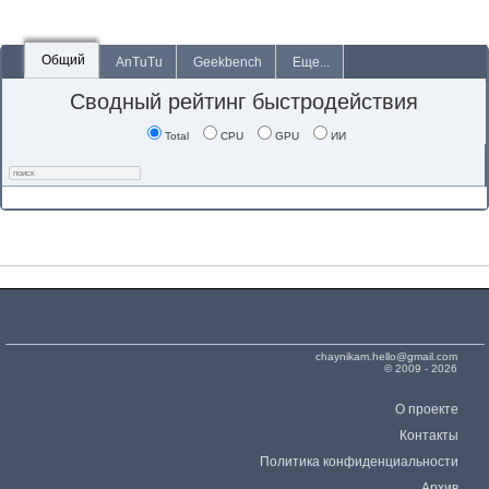
Общий
AnTuTu
Geekbench
Еще...
Сводный рейтинг быстродействия
Total
CPU
GPU
ИИ
chaynikam.hello@gmail.com
© 2009 - 2026
О проекте
Контакты
Политика конфиденциальности
Архив