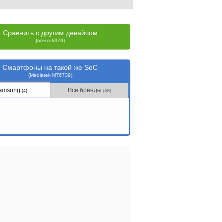
Сравнить с другим девайсом
(всего 6070)
Смартфоны на такой же SoC
(Mediatek MT6739)
amsung
Все бренды
(4)
(68)