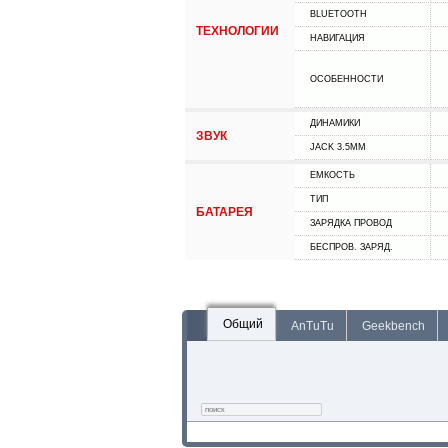
BLUETOOTH
ТЕХНОЛОГИИ
НАВИГАЦИЯ
ОСОБЕННОСТИ
ДИНАМИКИ
ЗВУК
JACK 3.5MM
ЕМКОСТЬ
ТИП
БАТАРЕЯ
ЗАРЯДКА ПРОВОД
БЕСПРОВ. ЗАРЯД.
Общий
AnTuTu
Geekbench