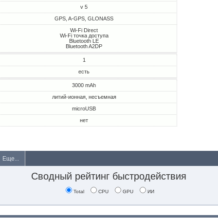
v 5
GPS, A-GPS, GLONASS
Wi-Fi Direct
Wi-Fi точка доступа
Bluetooth LE
Bluetooth A2DP
1
есть
3000 mAh
литий-ионная, несъемная
microUSB
нет
Еще...
Сводный рейтинг быстродействия
Total
CPU
GPU
ИИ