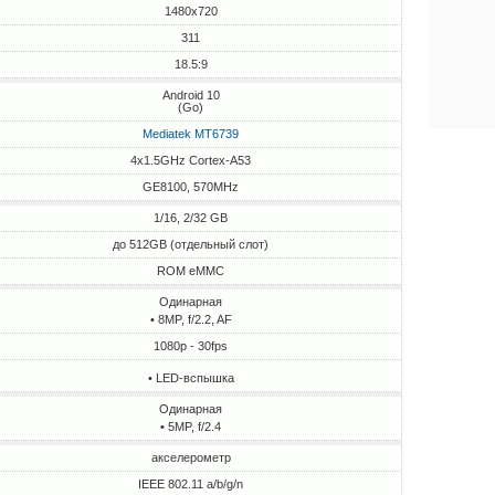
1480x720
311
18.5:9
Android 10
(Go)
Mediatek MT6739
4x1.5GHz Cortex-A53
GE8100, 570MHz
1/16, 2/32 GB
до 512GB (отдельный слот)
ROM eMMC
Одинарная
• 8MP, f/2.2, AF
1080p - 30fps
• LED-вспышка
Одинарная
• 5MP, f/2.4
акселерометр
IEEE 802.11 a/b/g/n