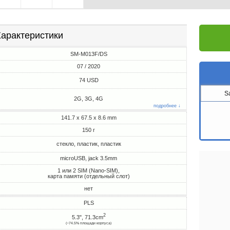
арактеристики
SM-M013F/DS
07 / 2020
74 USD
S
2G, 3G, 4G
подробнее ↓
141.7 x 67.5 x 8.6 mm
150 г
стекло, пластик, пластик
microUSB, jack 3.5mm
1 или 2 SIM (Nano-SIM),
карта памяти (отдельный слот)
нет
PLS
2
5.3", 71.3cm
(~74.5% площади корпуса)