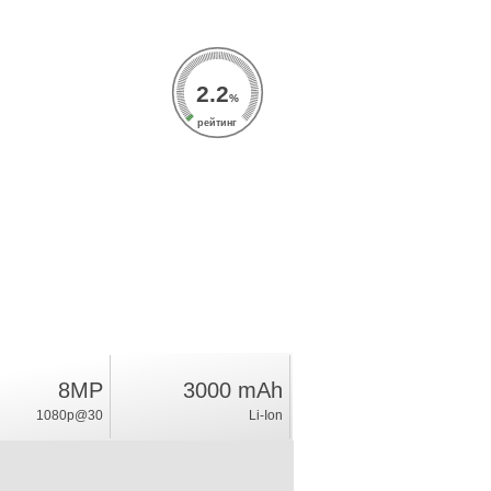
2.2
%
рейтинг
8MP
3000 mAh
1080p@30
Li-Ion