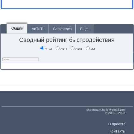
Общий
AnTuTu
Geekbench
Еще...
Сводный рейтинг быстродействия
Total
CPU
GPU
ИИ
chaynikam.hello@gmail.com
© 2009 - 2026
О проекте
Контакты