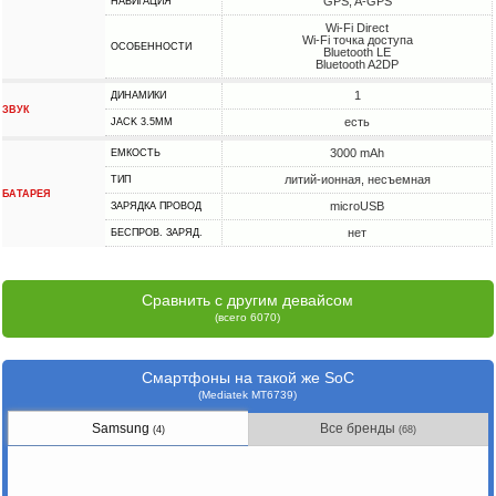
GPS, A-GPS
НАВИГАЦИЯ
Wi-Fi Direct
Wi-Fi точка доступа
ОСОБЕННОСТИ
Bluetooth LE
Bluetooth A2DP
1
ДИНАМИКИ
ЗВУК
есть
JACK 3.5MM
3000 mAh
ЕМКОСТЬ
литий-ионная, несъемная
ТИП
БАТАРЕЯ
microUSB
ЗАРЯДКА ПРОВОД
нет
БЕСПРОВ. ЗАРЯД.
Сравнить с другим девайсом
(всего 6070)
Смартфоны на такой же SoC
(Mediatek MT6739)
Samsung
Все бренды
(4)
(68)