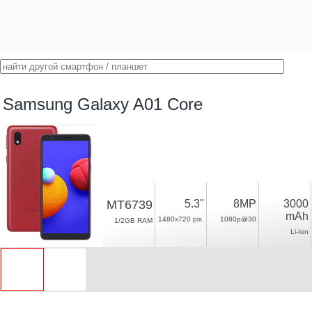
Samsung Galaxy A01 Core
MT6739
5.3"
8MP
3000
mAh
1480x720 pix.
1080p@30
1/2GB RAM
Li-Ion