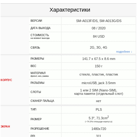
Характеристики
SM-A013F/DS, SM-A013G/DS
ВЕРСИИ
08 / 2020
ДАТА ВЫХОДА
СТОИМОСТЬ
84 USD
на момент выхода
2G, 3G, 4G
СВЯЗЬ
подробнее ↓
141.7 x 67.5 x 8.6 mm
РАЗМЕРЫ
150 г
ВЕС
МАТЕРИАЛ
стекло, пластик, пластик
фронт, низ, рамка
КОРПУС
microUSB, jack 3.5mm
РАЗЪЕМЫ
1 или 2 SIM (Nano-SIM),
СЛОТЫ
карта памяти (отдельный слот)
нет
СКАНЕР ПАЛЬЦА
PLS
ТИП
2
5.3", 71.3cm
РАЗМЕР
(~74.5% площади корпуса)
ЭКРАН
1480x720
РАЗРЕШЕНИЕ
311
PPI