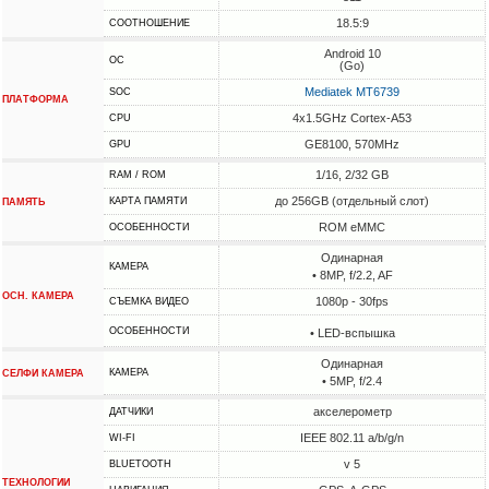
18.5:9
СООТНОШЕНИЕ
Android 10
ОС
(Go)
Mediatek MT6739
SOC
ПЛАТФОРМА
4x1.5GHz Cortex-A53
CPU
GE8100, 570MHz
GPU
1/16, 2/32 GB
RAM / ROM
до 256GB (отдельный слот)
КАРТА ПАМЯТИ
ПАМЯТЬ
ROM eMMC
ОСОБЕННОСТИ
Одинарная
КАМЕРА
• 8MP, f/2.2, AF
ОСН. КАМЕРА
1080p - 30fps
СЪЕМКА ВИДЕО
ОСОБЕННОСТИ
• LED-вспышка
Одинарная
КАМЕРА
СЕЛФИ КАМЕРА
• 5MP, f/2.4
акселерометр
ДАТЧИКИ
IEEE 802.11 a/b/g/n
WI-FI
v 5
BLUETOOTH
ТЕХНОЛОГИИ