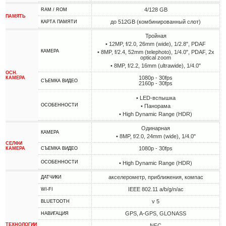
4/128 GB
RAM / ROM
ПАМЯТЬ
до 512GB (комбинированный слот)
КАРТА ПАМЯТИ
Тройная
• 12MP, f/2.0, 26mm (wide), 1/2.8", PDAF
КАМЕРА
• 8MP, f/2.4, 52mm (telephoto), 1/4.0", PDAF, 2x
optical zoom
• 8MP, f/2.2, 16mm (ultrawide), 1/4.0"
ОСН.
1080p - 30fps
КАМЕРА
СЪЕМКА ВИДЕО
2160p - 30fps
• LED-вспышка
ОСОБЕННОСТИ
• Панорама
• High Dynamic Range (HDR)
Одинарная
КАМЕРА
• 8MP, f/2.0, 24mm (wide), 1/4.0"
СЕЛФИ
1080p - 30fps
КАМЕРА
СЪЕМКА ВИДЕО
ОСОБЕННОСТИ
• High Dynamic Range (HDR)
акселерометр, приближения, компас
ДАТЧИКИ
IEEE 802.11 a/b/g/n/ac
WI-FI
v 5
BLUETOOTH
GPS, A-GPS, GLONASS
НАВИГАЦИЯ
ТЕХНОЛОГИИ
NFC