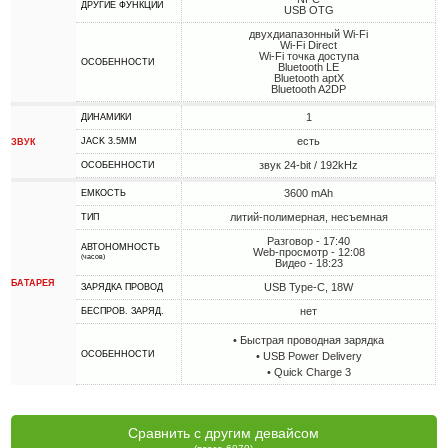
ДРУГИЕ ФУНКЦИИ
USB OTG
двухдиапазонный Wi-Fi
Wi-Fi Direct
Wi-Fi точка доступа
ОСОБЕННОСТИ
Bluetooth LE
Bluetooth aptX
Bluetooth A2DP
1
ДИНАМИКИ
есть
JACK 3.5MM
ЗВУК
звук 24-bit / 192kHz
ОСОБЕННОСТИ
3600 mAh
ЕМКОСТЬ
литий-полимерная, несъемная
ТИП
Разговор - 17:40
АВТОНОМНОСТЬ
Web-просмотр - 12:08
(часов)
Видео - 18:23
БАТАРЕЯ
USB Type-C, 18W
ЗАРЯДКА ПРОВОД
нет
БЕСПРОВ. ЗАРЯД.
• Быстрая проводная зарядка
ОСОБЕННОСТИ
• USB Power Delivery
• Quick Charge 3
Сравнить с другим девайсом