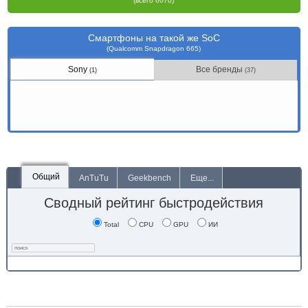
(всего 6070)
Смартфоны на такой же SoC
(Qualcomm Snapdragon 665)
Sony
Все бренды
(1)
(37)
Общий
AnTuTu
Geekbench
Еще...
Сводный рейтинг быстродействия
Total
CPU
GPU
ИИ