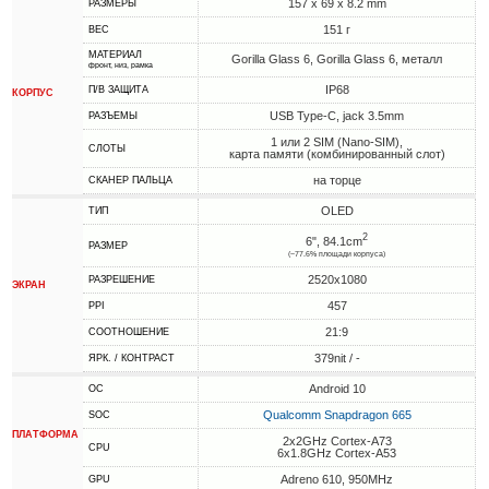
157 x 69 x 8.2 mm
РАЗМЕРЫ
151 г
ВЕС
МАТЕРИАЛ
Gorilla Glass 6, Gorilla Glass 6, металл
фронт, низ, рамка
IP68
П/В ЗАЩИТА
КОРПУС
USB Type-C, jack 3.5mm
РАЗЪЕМЫ
1 или 2 SIM (Nano-SIM),
СЛОТЫ
карта памяти (комбинированный слот)
на торце
СКАНЕР ПАЛЬЦА
OLED
ТИП
2
6", 84.1cm
РАЗМЕР
(~77.6% площади корпуса)
2520x1080
РАЗРЕШЕНИЕ
ЭКРАН
457
PPI
21:9
СООТНОШЕНИЕ
379nit / -
ЯРК. / КОНТРАСТ
Android 10
ОС
Qualcomm Snapdragon 665
SOC
ПЛАТФОРМА
2x2GHz Cortex-A73
CPU
6x1.8GHz Cortex-A53
Adreno 610, 950MHz
GPU