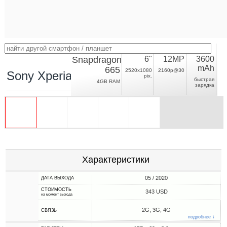
Snapdragon
6"
12MP
3600
mAh
665
2520x1080
2160p@30
Sony Xperia 10 II
pix.
быстрая
4GB RAM
зарядка
Характеристики
05 / 2020
ДАТА ВЫХОДА
СТОИМОСТЬ
343 USD
на момент выхода
2G, 3G, 4G
СВЯЗЬ
подробнее ↓