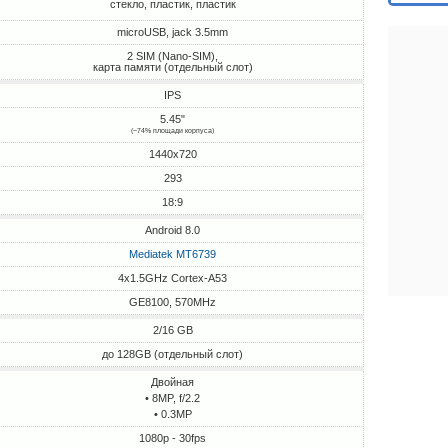
стекло, пластик, пластик
microUSB, jack 3.5mm
2 SIM (Nano-SIM),
карта памяти (отдельный слот)
IPS
5.45"
(~74% площади корпуса)
1440x720
293
18:9
Android 8.0
Mediatek MT6739
4x1.5GHz Cortex-A53
GE8100, 570MHz
2/16 GB
до 128GB (отдельный слот)
Двойная
• 8MP, f/2.2
• 0.3MP
1080p - 30fps