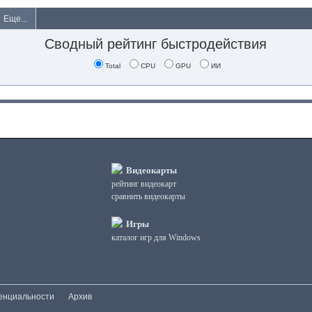
Еще...
Сводный рейтинг быстродействия
Total
CPU
GPU
ИИ
Видеокарты
рейтинг видеокарт
сравнить видеокарты
Игры
каталог игр для Windows
енциальности
Архив