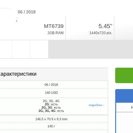
06 / 2018
145г, толщина 8.3mm
5.45"
MT6739
Android 8.0
2GB RAM
1440x720 pix.
16GB ROM
арактеристики
06 / 2018
140 USD
2G, 3G, 4G
2G
: есть
подробнее ↓
2G, 3G
: есть
2G, 3G, 4G
: есть
146.5 x 70.9 x 8.3 mm
145 г