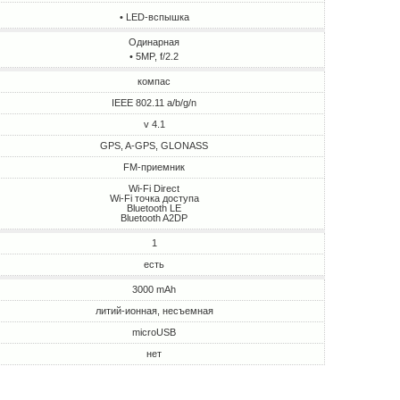
• LED-вспышка
Одинарная
• 5MP, f/2.2
компас
IEEE 802.11 a/b/g/n
v 4.1
GPS, A-GPS, GLONASS
FM-приемник
Wi-Fi Direct
Wi-Fi точка доступа
Bluetooth LE
Bluetooth A2DP
1
есть
3000 mAh
литий-ионная, несъемная
microUSB
нет