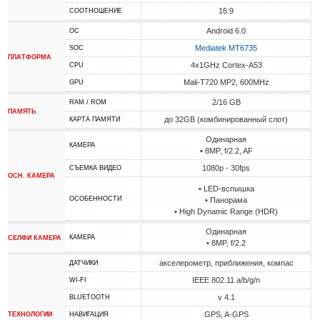
16:9
СООТНОШЕНИЕ
Android 6.0
ОС
Mediatek MT6735
SOC
ПЛАТФОРМА
4x1GHz Cortex-A53
CPU
Mali-T720 MP2, 600MHz
GPU
2/16 GB
RAM / ROM
ПАМЯТЬ
до 32GB (комбинированный слот)
КАРТА ПАМЯТИ
Одинарная
КАМЕРА
• 8MP, f/2.2, AF
1080p - 30fps
СЪЕМКА ВИДЕО
ОСН. КАМЕРА
• LED-вспышка
ОСОБЕННОСТИ
• Панорама
• High Dynamic Range (HDR)
Одинарная
КАМЕРА
СЕЛФИ КАМЕРА
• 8MP, f/2.2
акселерометр, приближения, компас
ДАТЧИКИ
IEEE 802.11 a/b/g/n
WI-FI
v 4.1
BLUETOOTH
GPS, A-GPS
ТЕХНОЛОГИИ
НАВИГАЦИЯ