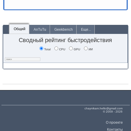
Общий
AnTuTu
Geekbench
Еще...
Сводный рейтинг быстродействия
Total
CPU
GPU
ИИ
chaynikam.hello@gmail.com
© 2009 - 2026
О проекте
Контакты