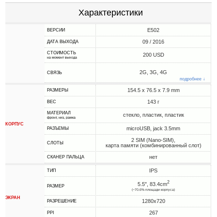
Характеристики
E502
ВЕРСИИ
09 / 2016
ДАТА ВЫХОДА
СТОИМОСТЬ
200 USD
на момент выхода
2G, 3G, 4G
СВЯЗЬ
подробнее ↓
154.5 x 76.5 x 7.9 mm
РАЗМЕРЫ
143 г
ВЕС
МАТЕРИАЛ
стекло, пластик, пластик
фронт, низ, рамка
КОРПУС
microUSB, jack 3.5mm
РАЗЪЕМЫ
2 SIM (Nano-SIM),
СЛОТЫ
карта памяти (комбинированный слот)
нет
СКАНЕР ПАЛЬЦА
IPS
ТИП
2
5.5", 83.4cm
РАЗМЕР
(~70.6% площади корпуса)
ЭКРАН
1280x720
РАЗРЕШЕНИЕ
267
PPI