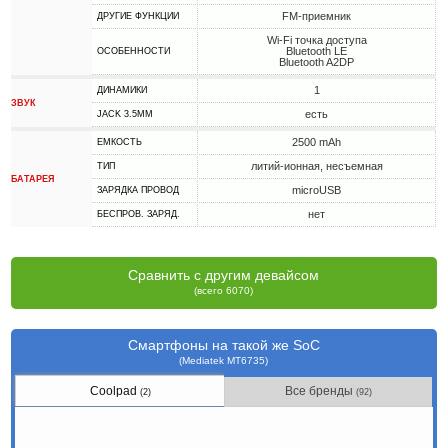
FM-приемник
ДРУГИЕ ФУНКЦИИ
Wi-Fi точка доступа
Bluetooth LE
ОСОБЕННОСТИ
Bluetooth A2DP
1
ДИНАМИКИ
ЗВУК
есть
JACK 3.5MM
2500 mAh
ЕМКОСТЬ
литий-ионная, несъемная
ТИП
БАТАРЕЯ
microUSB
ЗАРЯДКА ПРОВОД
нет
БЕСПРОВ. ЗАРЯД.
Сравнить с другим девайсом
(всего 6070)
Смартфоны на такой же SoC
(Mediatek MT6735)
Coolpad
Все бренды
(2)
(92)