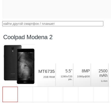
Coolpad Modena 2
MT6735
5.5"
8MP
2500
mAh
1280x720
1080p@30
2GB RAM
pix.
Li-Ion