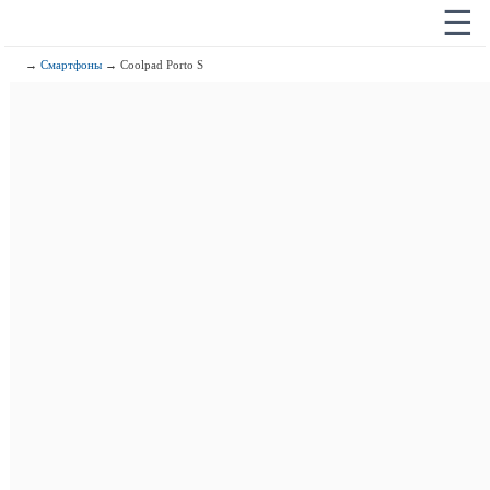
☰
→
Смартфоны
→ Coolpad Porto S