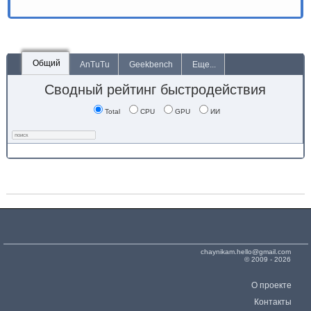
Общий
AnTuTu
Geekbench
Еще...
Сводный рейтинг быстродействия
Total
CPU
GPU
ИИ
chaynikam.hello@gmail.com
© 2009 - 2026
О проекте
Контакты