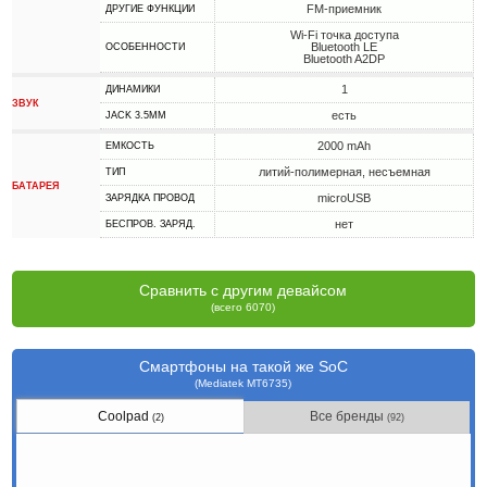
FM-приемник
ДРУГИЕ ФУНКЦИИ
Wi-Fi точка доступа
Bluetooth LE
ОСОБЕННОСТИ
Bluetooth A2DP
1
ДИНАМИКИ
ЗВУК
есть
JACK 3.5MM
2000 mAh
ЕМКОСТЬ
литий-полимерная, несъемная
ТИП
БАТАРЕЯ
microUSB
ЗАРЯДКА ПРОВОД
нет
БЕСПРОВ. ЗАРЯД.
Сравнить с другим девайсом
(всего 6070)
Смартфоны на такой же SoC
(Mediatek MT6735)
Coolpad
Все бренды
(2)
(92)