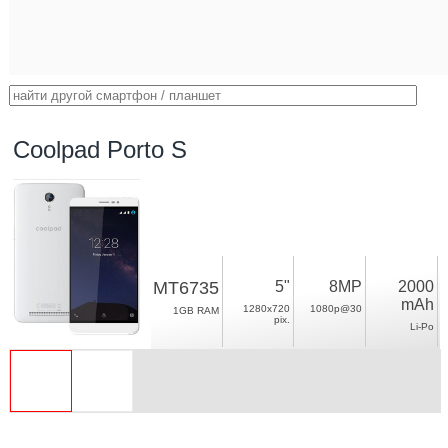
Coolpad Porto S
MT6735
5"
8MP
2000
mAh
1280x720
1080p@30
1GB RAM
pix.
Li-Po