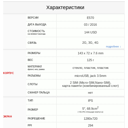
Характеристики
E570
ВЕРСИИ
03 / 2016
ДАТА ВЫХОДА
СТОИМОСТЬ
144 USD
на момент выхода
2G, 3G, 4G
СВЯЗЬ
подробнее ↓
143 x 72 x 7.6 mm
РАЗМЕРЫ
125 г
ВЕС
МАТЕРИАЛ
стекло, пластик, пластик
фронт, низ, рамка
КОРПУС
microUSB, jack 3.5mm
РАЗЪЕМЫ
2 SIM (Micro-SIM,Nano-SIM),
СЛОТЫ
карта памяти (комбинированный слот)
нет
СКАНЕР ПАЛЬЦА
IPS
ТИП
2
5", 68.9cm
РАЗМЕР
(~66.9% площади корпуса)
ЭКРАН
1280x720
РАЗРЕШЕНИЕ
294
PPI