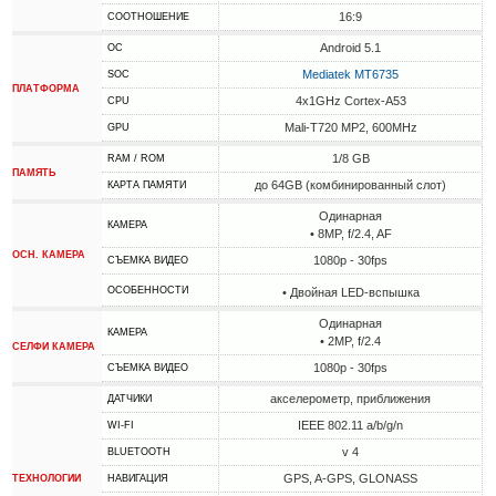
16:9
СООТНОШЕНИЕ
Android 5.1
ОС
Mediatek MT6735
SOC
ПЛАТФОРМА
4x1GHz Cortex-A53
CPU
Mali-T720 MP2, 600MHz
GPU
1/8 GB
RAM / ROM
ПАМЯТЬ
до 64GB (комбинированный слот)
КАРТА ПАМЯТИ
Одинарная
КАМЕРА
• 8MP, f/2.4, AF
ОСН. КАМЕРА
1080p - 30fps
СЪЕМКА ВИДЕО
ОСОБЕННОСТИ
• Двойная LED-вспышка
Одинарная
КАМЕРА
• 2MP, f/2.4
СЕЛФИ КАМЕРА
1080p - 30fps
СЪЕМКА ВИДЕО
акселерометр, приближения
ДАТЧИКИ
IEEE 802.11 a/b/g/n
WI-FI
v 4
BLUETOOTH
GPS, A-GPS, GLONASS
ТЕХНОЛОГИИ
НАВИГАЦИЯ