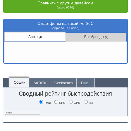
Сравнить с другим девайсом
(всего 6070)
Смартфоны на такой же SoC
(Apple A10X Fusion)
Apple
Все бренды
(4)
(4)
Общий
AnTuTu
Geekbench
Еще...
Сводный рейтинг быстродействия
Total
CPU
GPU
ИИ