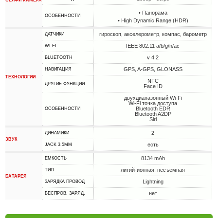
СЕЛФИ КАМЕРА
• Панорама
ОСОБЕННОСТИ
• High Dynamic Range (HDR)
гироскоп, акселерометр, компас, барометр
ДАТЧИКИ
IEEE 802.11 a/b/g/n/ac
WI-FI
v 4.2
BLUETOOTH
GPS, A-GPS, GLONASS
НАВИГАЦИЯ
ТЕХНОЛОГИИ
NFC
ДРУГИЕ ФУНКЦИИ
Face ID
двухдиапазонный Wi-Fi
Wi-Fi точка доступа
Bluetooth EDR
ОСОБЕННОСТИ
Bluetooth A2DP
Siri
2
ДИНАМИКИ
ЗВУК
есть
JACK 3.5MM
8134 mAh
ЕМКОСТЬ
литий-ионная, несъемная
ТИП
БАТАРЕЯ
Lightning
ЗАРЯДКА ПРОВОД
нет
БЕСПРОВ. ЗАРЯД.