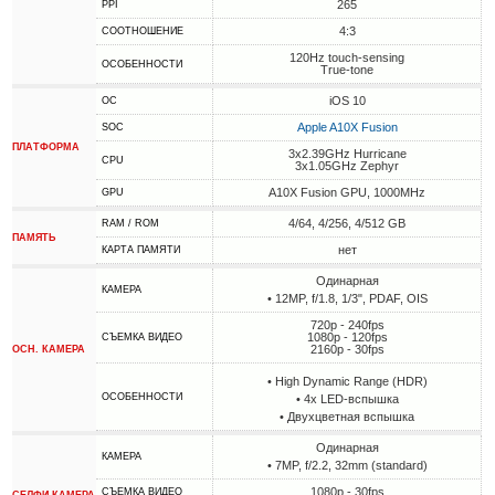
265
PPI
4:3
СООТНОШЕНИЕ
120Hz touch-sensing
ОСОБЕННОСТИ
True-tone
iOS 10
ОС
Apple A10X Fusion
SOC
ПЛАТФОРМА
3x2.39GHz Hurricane
CPU
3x1.05GHz Zephyr
A10X Fusion GPU, 1000MHz
GPU
4/64, 4/256, 4/512 GB
RAM / ROM
ПАМЯТЬ
нет
КАРТА ПАМЯТИ
Одинарная
КАМЕРА
• 12MP, f/1.8, 1/3", PDAF, OIS
720p - 240fps
1080p - 120fps
СЪЕМКА ВИДЕО
2160p - 30fps
ОСН. КАМЕРА
• High Dynamic Range (HDR)
ОСОБЕННОСТИ
• 4х LED-вспышка
• Двухцветная вспышка
Одинарная
КАМЕРА
• 7MP, f/2.2, 32mm (standard)
1080p - 30fps
СЪЕМКА ВИДЕО