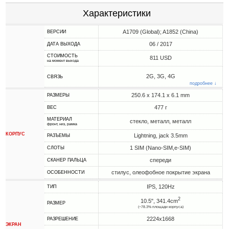
Характеристики
A1709 (Global); A1852 (China)
ВЕРСИИ
06 / 2017
ДАТА ВЫХОДА
СТОИМОСТЬ
811 USD
на момент выхода
2G, 3G, 4G
СВЯЗЬ
подробнее ↓
250.6 x 174.1 x 6.1 mm
РАЗМЕРЫ
477 г
ВЕС
МАТЕРИАЛ
стекло, металл, металл
фронт, низ, рамка
КОРПУС
Lightning, jack 3.5mm
РАЗЪЕМЫ
1 SIM (Nano-SIM,e-SIM)
СЛОТЫ
спереди
СКАНЕР ПАЛЬЦА
стилус, олеофобное покрытие экрана
ОСОБЕННОСТИ
IPS, 120Hz
ТИП
2
10.5", 341.4cm
РАЗМЕР
(~78.3% площади корпуса)
2224x1668
РАЗРЕШЕНИЕ
ЭКРАН