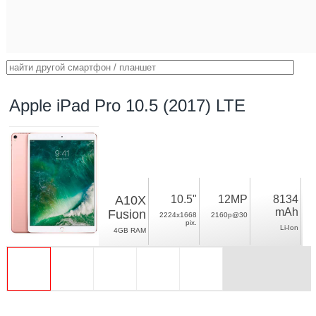
Apple iPad Pro 10.5 (2017) LTE
A10X
10.5"
12MP
8134
mAh
Fusion
2224x1668
2160p@30
pix.
Li-Ion
4GB RAM