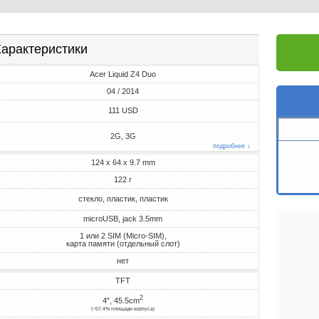
арактеристики
Acer Liquid Z4 Duo
04 / 2014
111 USD
2G, 3G
подробнее ↓
124 x 64 x 9.7 mm
122 г
стекло, пластик, пластик
microUSB, jack 3.5mm
1 или 2 SIM (Micro-SIM),
карта памяти (отдельный слот)
нет
TFT
2
4", 45.5cm
(~57.4% площади корпуса)