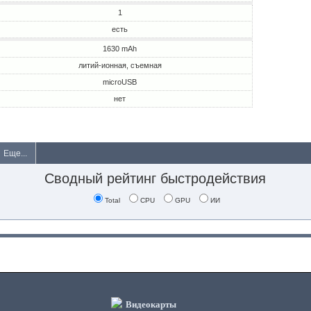
1
есть
1630 mAh
литий-ионная, съемная
microUSB
нет
Еще...
Сводный рейтинг быстродействия
Total
CPU
GPU
ИИ
Видеокарты