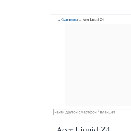
→
Смартфоны
→ Acer Liquid Z4
Acer Liquid Z4