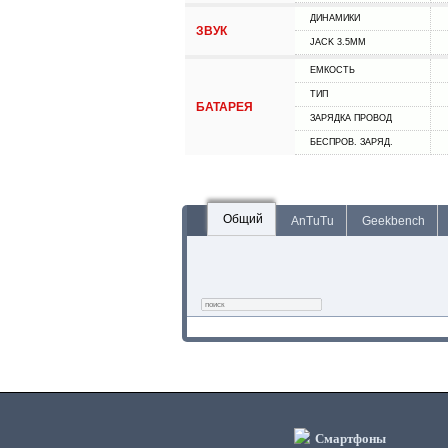
ДИНАМИКИ
ЗВУК
JACK 3.5MM
ЕМКОСТЬ
ТИП
БАТАРЕЯ
ЗАРЯДКА ПРОВОД
БЕСПРОВ. ЗАРЯД.
Общий
AnTuTu
Geekbench
Смартфоны