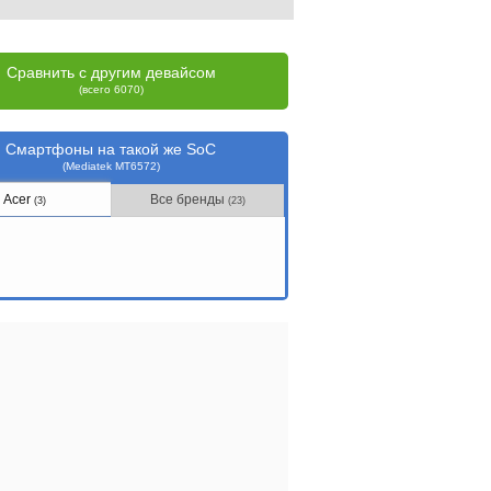
Сравнить с другим девайсом
(всего 6070)
Смартфоны на такой же SoC
(Mediatek MT6572)
Acer
Все бренды
(3)
(23)