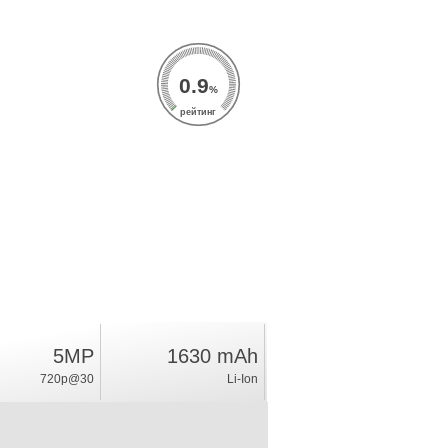
0.9
%
рейтинг
5MP
1630 mAh
720p@30
Li-Ion