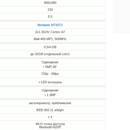
800x480
233
5:3
Mediatek MT6572
2x1.3GHz Cortex-A7
Mali-400 MP1, 500MHz
0.5/4 GB
до 32GB (отдельный слот)
Одинарная
• 5MP, AF
720p - 30fps
• LED-вспышка
Одинарная
• 1.3MP
акселерометр, приближения
IEEE 802.11 a/b/g/n
v 4
Wi-Fi точка доступа
Bluetooth A2DP