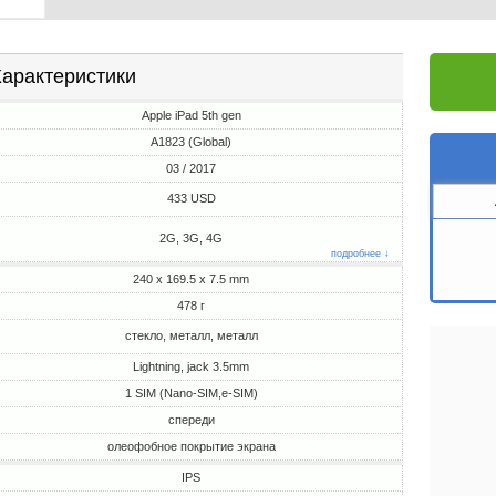
арактеристики
Apple iPad 5th gen
A1823 (Global)
03 / 2017
433 USD
2G, 3G, 4G
подробнее ↓
240 x 169.5 x 7.5 mm
478 г
стекло, металл, металл
Lightning, jack 3.5mm
1 SIM (Nano-SIM,e-SIM)
спереди
олеофобное покрытие экрана
IPS