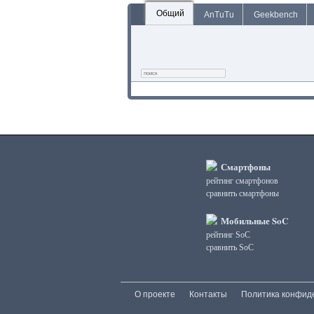
Общий
AnTuTu
Geekbench
Смартфоны
рейтинг смартфонов
сравнить смартфоны
Мобильные SoC
рейтинг SoC
сравнить SoC
О проекте
Контакты
Политика конфид