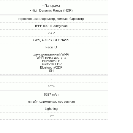
• Панорама
• High Dynamic Range (HDR)
гироскоп, акселерометр, компас, барометр
IEEE 802.11 a/b/g/n/ac
v 4.2
GPS, A-GPS, GLONASS
Face ID
двухдиапазонный Wi-Fi
Wi-Fi точка доступа
Bluetooth LE
Bluetooth EDR
Bluetooth A2DP
Siri
2
есть
8827 mAh
литий-полимерная, несъемная
Lightning
нет