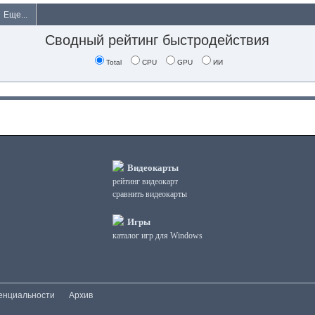
Еще...
Сводный рейтинг быстродействия
Total
CPU
GPU
ИИ
Видеокарты
рейтинг видеокарт
сравнить видеокарты
Игры
каталог игр для Windows
енциальности
Архив