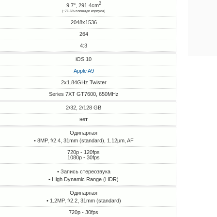
2
9.7", 291.4cm
(~71.6% площади корпуса)
2048x1536
264
4:3
iOS 10
Apple A9
2x1.84GHz Twister
Series 7XT GT7600, 650MHz
2/32, 2/128 GB
нет
Одинарная
• 8MP, f/2.4, 31mm (standard), 1.12µm, AF
720p - 120fps
1080p - 30fps
• Запись стереозвука
• High Dynamic Range (HDR)
Одинарная
• 1.2MP, f/2.2, 31mm (standard)
720p - 30fps