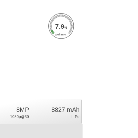
7.9
%
рейтинг
8MP
8827 mAh
1080p@30
Li-Po