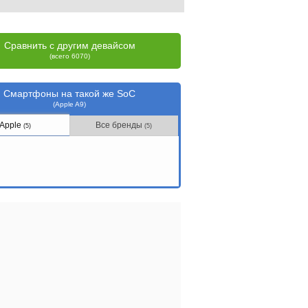
Сравнить с другим девайсом
(всего 6070)
Смартфоны на такой же SoC
(Apple A9)
Apple
Все бренды
(5)
(5)