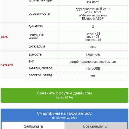
ДРУГИЕ ФУНКЦИИ
ИК-порт
двухдиапазонный Wi-Fi
Wi-Fi Direct
ОСОБЕННОСТИ
Wi-Fi точка доступа
Bluetooth A2DP
2
ДИНАМИКИ
голос - 71
ГРОМКОСТЬ
звук - 73
ЗВУК
(децибел)
звонок - 75
есть
JACK 3.5MM
6800 mAh
ЕМКОСТЬ
литий-полимерная, несъемная
ТИП
БАТАРЕЯ
microUSB
ЗАРЯДКА ПРОВОД
нет
БЕСПРОВ. ЗАРЯД.
Сравнить с другим девайсом
(всего 6070)
Смартфоны на такой же SoC
(Intel Atom Z2560)
Samsung
Все бренды
(3)
(10)