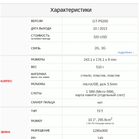
Характеристики
GT-P5200
ВЕРСИИ
10 / 2013
ДАТА ВЫХОДА
СТОИМОСТЬ
320 USD
на момент выхода
2G, 3G
СВЯЗЬ
подробнее ↓
243.1 x 176.1 x 8 mm
РАЗМЕРЫ
510 г
ВЕС
МАТЕРИАЛ
стекло, пластик, пластик
фронт, низ, рамка
КОРПУС
microUSB, jack 3.5mm
РАЗЪЕМЫ
1 SIM (Micro-SIM),
СЛОТЫ
карта памяти (отдельный слот)
нет
СКАНЕР ПАЛЬЦА
TFT
ТИП
2
10.1", 295.8cm
РАЗМЕР
(~69.1% площади корпуса)
1280x800
РАЗРЕШЕНИЕ
ЭКРАН
149
PPI