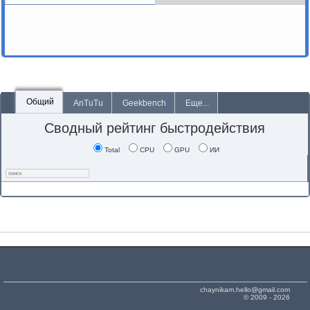
Общий
AnTuTu
Geekbench
Еще...
Сводный рейтинг быстродействия
Total
CPU
GPU
ИИ
chaynikam.hello@gmail.com
© 2009 - 2026