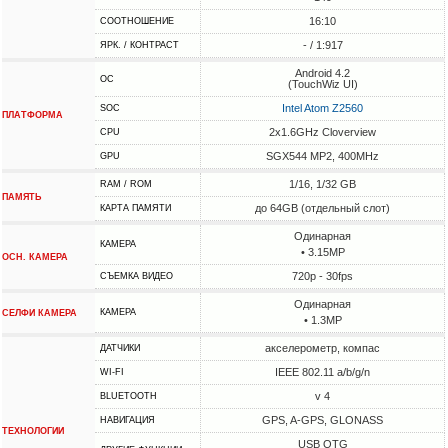
16:10
СООТНОШЕНИЕ
- / 1:917
ЯРК. / КОНТРАСТ
Android 4.2
ОС
(TouchWiz UI)
Intel Atom Z2560
SOC
ПЛАТФОРМА
2x1.6GHz Cloverview
CPU
SGX544 MP2, 400MHz
GPU
1/16, 1/32 GB
RAM / ROM
ПАМЯТЬ
до 64GB (отдельный слот)
КАРТА ПАМЯТИ
Одинарная
КАМЕРА
• 3.15MP
ОСН. КАМЕРА
720p - 30fps
СЪЕМКА ВИДЕО
Одинарная
КАМЕРА
СЕЛФИ КАМЕРА
• 1.3MP
акселерометр, компас
ДАТЧИКИ
IEEE 802.11 a/b/g/n
WI-FI
v 4
BLUETOOTH
GPS, A-GPS, GLONASS
НАВИГАЦИЯ
ТЕХНОЛОГИИ
USB OTG