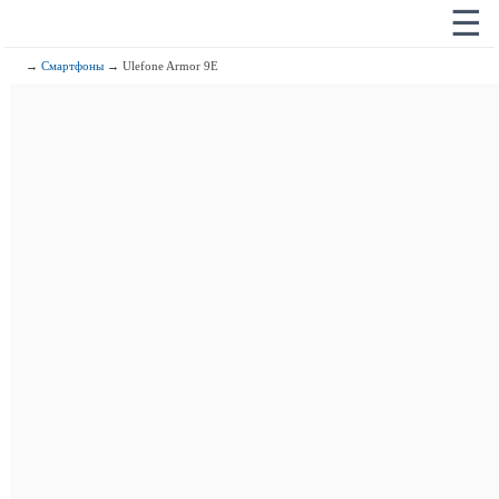
☰
→
Смартфоны
→ Ulefone Armor 9E