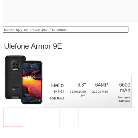
Ulefone Armor 9E
Helio
6.3"
64MP
6600
mAh
P90
2340x1080
2160p@30
pix.
быстрая
8GB RAM
зарядка