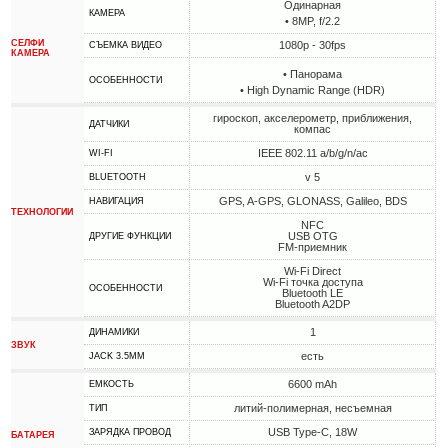
Одинарная
КАМЕРА
• 8MP, f/2.2
СЕЛФИ
1080p - 30fps
СЪЕМКА ВИДЕО
КАМЕРА
• Панорама
ОСОБЕННОСТИ
• High Dynamic Range (HDR)
гироскоп, акселерометр, приближения,
ДАТЧИКИ
компас
IEEE 802.11 a/b/g/n/ac
WI-FI
v 5
BLUETOOTH
GPS, A-GPS, GLONASS, Galileo, BDS
НАВИГАЦИЯ
ТЕХНОЛОГИИ
NFC
USB OTG
ДРУГИЕ ФУНКЦИИ
FM-приемник
Wi-Fi Direct
Wi-Fi точка доступа
ОСОБЕННОСТИ
Bluetooth LE
Bluetooth A2DP
1
ДИНАМИКИ
ЗВУК
есть
JACK 3.5MM
6600 mAh
ЕМКОСТЬ
литий-полимерная, несъемная
ТИП
USB Type-C, 18W
ЗАРЯДКА ПРОВОД
БАТАРЕЯ