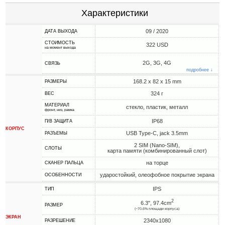
Характеристики
09 / 2020
ДАТА ВЫХОДА
СТОИМОСТЬ
322 USD
на момент выхода
2G, 3G, 4G
СВЯЗЬ
подробнее ↓
168.2 x 82 x 15 mm
РАЗМЕРЫ
324 г
ВЕС
МАТЕРИАЛ
стекло, пластик, металл
фронт, низ, рамка
IP68
П/В ЗАЩИТА
КОРПУС
USB Type-C, jack 3.5mm
РАЗЪЕМЫ
2 SIM (Nano-SIM),
СЛОТЫ
карта памяти (комбинированный слот)
на торце
СКАНЕР ПАЛЬЦА
ударостойкий, олеофобное покрытие экрана
ОСОБЕННОСТИ
IPS
ТИП
2
6.3", 97.4cm
РАЗМЕР
(~70.6% площади корпуса)
ЭКРАН
2340x1080
РАЗРЕШЕНИЕ