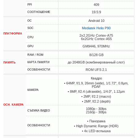
409
PPI
19.5:9
СООТНОШЕНИЕ
Android 10
ОС
Mediatek Helio P90
SOC
ПЛАТФОРМА
2x2.2GHz Cortex-A75
CPU
6x2GHz Cortex-A55
GM9446, 970MHz
GPU
8/128 GB
RAM / ROM
до 2048GB (комбинированный слот)
КАРТА ПАМЯТИ
ПАМЯТЬ
ROM UFS 2.1
ОСОБЕННОСТИ
Квадро
• 64MP, f/1.9, 26mm (wide), 1/1.72", 0.8µm,
PDAF
КАМЕРА
• 8MP, f/2.4 (ultrawide), 1/4.0", 1.12µm
• 2MP, f/2.2 (macro)
• 2MP, f/2.2 (depth)
ОСН. КАМЕРА
1080p - 30fps
СЪЕМКА ВИДЕО
2160p - 30fps
• Панорама
ОСОБЕННОСТИ
• High Dynamic Range (HDR)
• 4х LED-вспышка