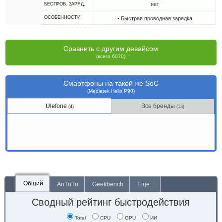
нет
БЕСПРОВ. ЗАРЯД.
ОСОБЕННОСТИ
• Быстрая проводная зарядка
Сравнить с другим девайсом
(всего 6070)
Смартфоны на такой же SoC
(Mediatek Helio P90)
Ulefone
Все бренды
(4)
(13)
Общий
AnTuTu
Geekbench
Еще...
Сводный рейтинг быстродействия
Total
CPU
GPU
ИИ