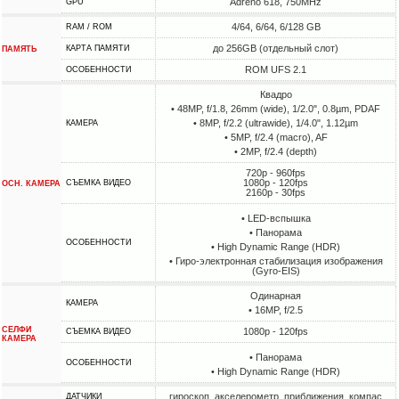
Adreno 618, 750MHz
GPU
4/64, 6/64, 6/128 GB
RAM / ROM
до 256GB (отдельный слот)
КАРТА ПАМЯТИ
ПАМЯТЬ
ROM UFS 2.1
ОСОБЕННОСТИ
Квадро
• 48MP, f/1.8, 26mm (wide), 1/2.0", 0.8µm, PDAF
• 8MP, f/2.2 (ultrawide), 1/4.0", 1.12µm
КАМЕРА
• 5MP, f/2.4 (macro), AF
• 2MP, f/2.4 (depth)
720p - 960fps
1080p - 120fps
СЪЕМКА ВИДЕО
ОСН. КАМЕРА
2160p - 30fps
• LED-вспышка
• Панорама
ОСОБЕННОСТИ
• High Dynamic Range (HDR)
• Гиро-электронная стабилизация изображения
(Gyro-EIS)
Одинарная
КАМЕРА
• 16MP, f/2.5
СЕЛФИ
1080p - 120fps
СЪЕМКА ВИДЕО
КАМЕРА
• Панорама
ОСОБЕННОСТИ
• High Dynamic Range (HDR)
гироскоп, акселерометр, приближения, компас
ДАТЧИКИ