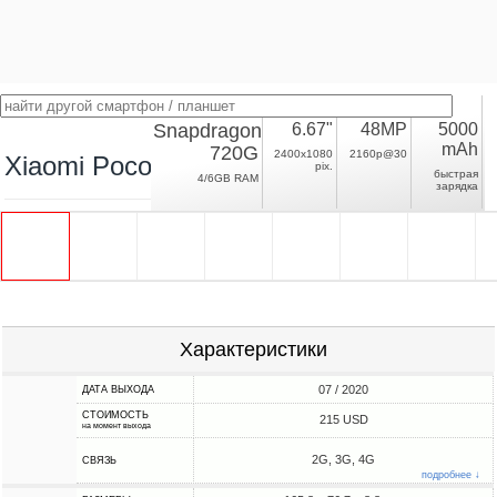
Snapdragon
6.67"
48MP
5000
mAh
720G
2400x1080
2160p@30
Xiaomi Poco M2 Pro
pix.
быстрая
4/6GB RAM
зарядка
Характеристики
07 / 2020
ДАТА ВЫХОДА
СТОИМОСТЬ
215 USD
на момент выхода
2G, 3G, 4G
СВЯЗЬ
подробнее ↓