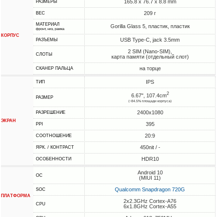
165.8 x 76.7 x 8.8 mm
РАЗМЕРЫ
209 г
ВЕС
МАТЕРИАЛ
Gorilla Glass 5, пластик, пластик
фронт, низ, рамка
КОРПУС
USB Type-C, jack 3.5mm
РАЗЪЕМЫ
2 SIM (Nano-SIM),
СЛОТЫ
карта памяти (отдельный слот)
на торце
СКАНЕР ПАЛЬЦА
IPS
ТИП
2
6.67", 107.4cm
РАЗМЕР
(~84.5% площади корпуса)
2400x1080
РАЗРЕШЕНИЕ
ЭКРАН
395
PPI
20:9
СООТНОШЕНИЕ
450nit / -
ЯРК. / КОНТРАСТ
HDR10
ОСОБЕННОСТИ
Android 10
ОС
(MIUI 11)
Qualcomm Snapdragon 720G
SOC
ПЛАТФОРМА
2x2.3GHz Cortex-A76
CPU
6x1.8GHz Cortex-A55