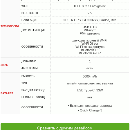
IEEE 802.11 a/b/g/n/ac
WI-FI
v 5
BLUETOOTH
GPS, A-GPS, GLONASS, Galileo, BDS
НАВИГАЦИЯ
ТЕХНОЛОГИИ
USB OTG
ИК-порт
ДРУГИЕ ФУНКЦИИ
FM-приемник
двухдиапазонный Wi-Fi
Wi-Fi Direct
Wi-Fi точка доступа
ОСОБЕННОСТИ
Bluetooth LE
Bluetooth A2DP
1
ДИНАМИКИ
ЗВУК
есть
JACK 3.5MM
5000 mAh
ЕМКОСТЬ
литий-полимерная, несъемная
ТИП
USB Type-C, 33W
ЗАРЯДКА ПРОВОД
БАТАРЕЯ
нет
БЕСПРОВ. ЗАРЯД.
• Быстрая проводная зарядка
ОСОБЕННОСТИ
• Quick Charge 3
Сравнить с другим девайсом