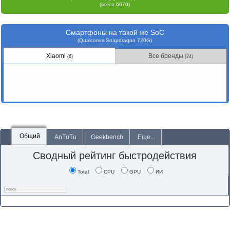
(всего 6070)
Смартфоны на такой же SoC
(Qualcomm Snapdragon 720G)
Xiaomi
Все бренды
(6)
(24)
Общий
AnTuTu
Geekbench
Еще...
Сводный рейтинг быстродействия
Total
CPU
GPU
ИИ