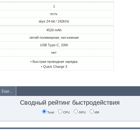
1
есть
звук 24-bit / 192kHz
4520 mAh
литий-полимерная, несъемная
USB Type-C, 33W
нет
• Быстрая проводная зарядка
• Quick Charge 3
Еще...
Сводный рейтинг быстродействия
Total
CPU
GPU
ИИ