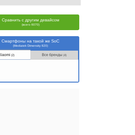
Сравнить с другим девайсом
(всего 6070)
Смартфоны на такой же SoC
(Mediatek Dimensity 820)
Xiaomi
Все бренды
(2)
(4)