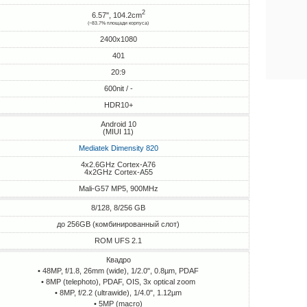
2
6.57", 104.2cm
(~83.7% площади корпуса)
2400x1080
401
20:9
600nit / -
HDR10+
Android 10
(MIUI 11)
Mediatek Dimensity 820
4x2.6GHz Cortex-A76
4x2GHz Cortex-A55
Mali-G57 MP5, 900MHz
8/128, 8/256 GB
до 256GB (комбинированный слот)
ROM UFS 2.1
Квадро
• 48MP, f/1.8, 26mm (wide), 1/2.0", 0.8µm, PDAF
• 8MP (telephoto), PDAF, OIS, 3x optical zoom
• 8MP, f/2.2 (ultrawide), 1/4.0", 1.12µm
• 5MP (macro)