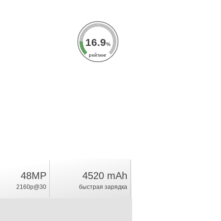
16.9
%
рейтинг
48MP
4520 mAh
2160p@30
быстрая зарядка