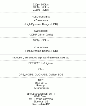
720p - 960fps
1080p - 60fps
2160p - 30fps
• LED-вспышка
• Панорама
• High Dynamic Range (HDR)
Одинарная
• 20MP, 26mm (wide)
1080p - 30fps
• Панорама
• High Dynamic Range (HDR)
гироскоп, акселерометр, приближения, компас
IEEE 802.11 a/b/g/n/ac
v 5.1
GPS, A-GPS, GLONASS, Galileo, BDS
NFC
USB OTG
ИК-порт
FM-приемник
двухдиапазонный Wi-Fi
Wi-Fi Direct
Wi-Fi точка доступа
Bluetooth LE
Bluetooth A2DP