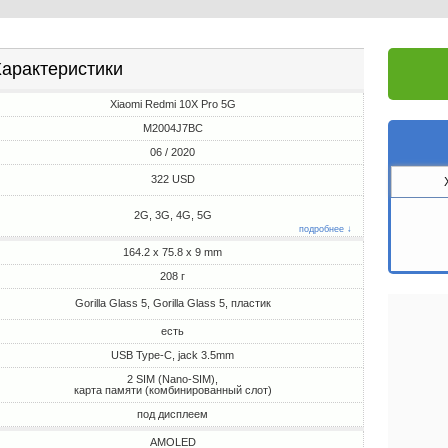
арактеристики
Xiaomi Redmi 10X Pro 5G
M2004J7BC
06 / 2020
322 USD
2G, 3G, 4G, 5G
подробнее ↓
164.2 x 75.8 x 9 mm
208 г
Gorilla Glass 5, Gorilla Glass 5, пластик
есть
USB Type-C, jack 3.5mm
2 SIM (Nano-SIM),
карта памяти (комбинированный слот)
под дисплеем
AMOLED