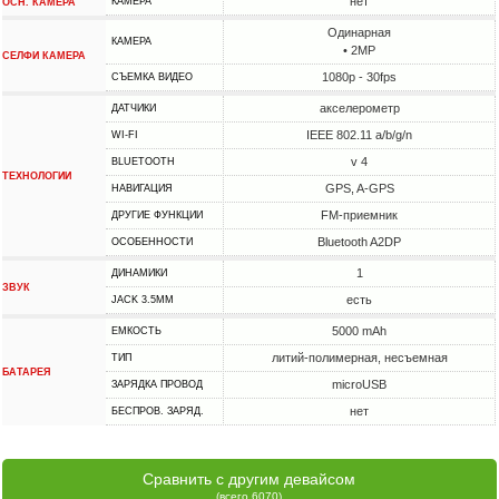
нет
КАМЕРА
ОСН. КАМЕРА
Одинарная
КАМЕРА
• 2MP
СЕЛФИ КАМЕРА
1080p - 30fps
СЪЕМКА ВИДЕО
акселерометр
ДАТЧИКИ
IEEE 802.11 a/b/g/n
WI-FI
v 4
BLUETOOTH
ТЕХНОЛОГИИ
GPS, A-GPS
НАВИГАЦИЯ
FM-приемник
ДРУГИЕ ФУНКЦИИ
Bluetooth A2DP
ОСОБЕННОСТИ
1
ДИНАМИКИ
ЗВУК
есть
JACK 3.5MM
5000 mAh
ЕМКОСТЬ
литий-полимерная, несъемная
ТИП
БАТАРЕЯ
microUSB
ЗАРЯДКА ПРОВОД
нет
БЕСПРОВ. ЗАРЯД.
Сравнить с другим девайсом
(всего 6070)