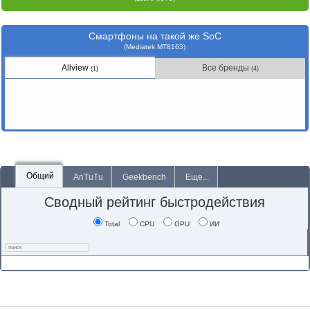
Смартфоны на такой же SoC
(Mediatek MT8163)
Allview
Все бренды
(1)
(4)
Общий
AnTuTu
Geekbench
Еще...
Сводный рейтинг быстродействия
Total
CPU
GPU
ИИ