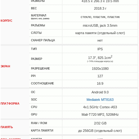
418.5 x 266.3 x 19.5 mm
РАЗМЕРЫ
2018.3 г
ВЕС
МАТЕРИАЛ
стекло, пластик, пластик
фронт, низ, рамка
КОРПУС
microUSB, jack 3.5mm
РАЗЪЕМЫ
карта памяти (отдельный слот)
СЛОТЫ
нет
СКАНЕР ПАЛЬЦА
IPS
ТИП
2
17.3", 825.1cm
РАЗМЕР
(~74% площади корпуса)
ЭКРАН
1920x1080
РАЗРЕШЕНИЕ
127
PPI
16:9
СООТНОШЕНИЕ
Android 9.0
ОС
Mediatek MT8163
SOC
ПЛАТФОРМА
4x1.5GHz Cortex-A53
CPU
Mali-T720 MP2, 520MHz
GPU
2/32 GB
RAM / ROM
ПАМЯТЬ
до 256GB (отдельный слот)
КАРТА ПАМЯТИ