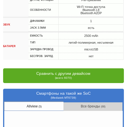
FM-приемник
ДРУГИЕ ФУНКЦИИ
Wi-Fi точка доступа
Bluetooth LE
ОСОБЕННОСТИ
Bluetooth A2DP
1
ДИНАМИКИ
ЗВУК
есть
JACK 3.5MM
2500 mAh
ЕМКОСТЬ
литий-полимерная, несъемная
ТИП
БАТАРЕЯ
microUSB
ЗАРЯДКА ПРОВОД
нет
БЕСПРОВ. ЗАРЯД.
Сравнить с другим девайсом
(всего 6070)
Смартфоны на такой же SoC
(Mediatek MT6739)
Allview
Все бренды
(5)
(68)