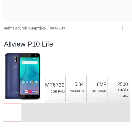
Allview P10 Life
MT6739
5.34"
8MP
2500
mAh
960x480 pix.
1080p@30
2GB RAM
Li-Po