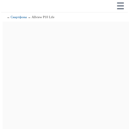
☰
→
Смартфоны
→ Allview P10 Life