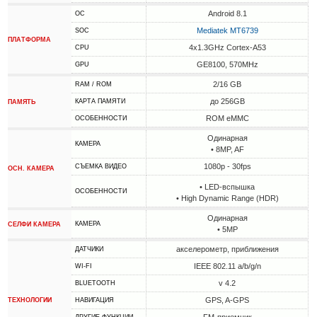
Android 8.1
ОС
Mediatek MT6739
SOC
ПЛАТФОРМА
4x1.3GHz Cortex-A53
CPU
GE8100, 570MHz
GPU
2/16 GB
RAM / ROM
до 256GB
КАРТА ПАМЯТИ
ПАМЯТЬ
ROM eMMC
ОСОБЕННОСТИ
Одинарная
КАМЕРА
• 8MP, AF
1080p - 30fps
СЪЕМКА ВИДЕО
ОСН. КАМЕРА
• LED-вспышка
ОСОБЕННОСТИ
• High Dynamic Range (HDR)
Одинарная
КАМЕРА
СЕЛФИ КАМЕРА
• 5MP
акселерометр, приближения
ДАТЧИКИ
IEEE 802.11 a/b/g/n
WI-FI
v 4.2
BLUETOOTH
GPS, A-GPS
ТЕХНОЛОГИИ
НАВИГАЦИЯ