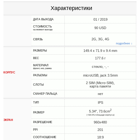
Характеристики
01 / 2019
ДАТА ВЫХОДА
СТОИМОСТЬ
90 USD
на момент выхода
2G, 3G, 4G
СВЯЗЬ
подробнее ↓
149.4 x 71.9 x 9.4 mm
РАЗМЕРЫ
177.6 г
ВЕС
МАТЕРИАЛ
стекло, -, -
фронт, низ, рамка
КОРПУС
microUSB, jack 3.5mm
РАЗЪЕМЫ
2 SIM (Micro-SIM),
СЛОТЫ
карта памяти
нет
СКАНЕР ПАЛЬЦА
IPS
ТИП
2
5.34", 73.6cm
РАЗМЕР
(~68.5% площади корпуса)
ЭКРАН
960x480
РАЗРЕШЕНИЕ
201
PPI
18:9
СООТНОШЕНИЕ