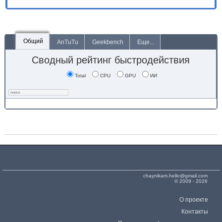
Общий
AnTuTu
Geekbench
Еще...
Сводный рейтинг быстродействия
Total
CPU
GPU
ИИ
chaynikam.hello@gmail.com
© 2009 - 2026
О проекте
Контакты