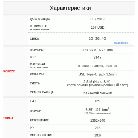
Характеристики
05 / 2019
ДАТА ВЫХОДА
СТОИМОСТЬ
167 USD
на момент выхода
2G, 3G, 4G
СВЯЗЬ
подробнее ↓
173.5 x 81.6 x 9 mm
РАЗМЕРЫ
214 г
ВЕС
МАТЕРИАЛ
стекло, пластик, пластик
фронт, низ, рамка
КОРПУС
USB Type-C, jack 3.5mm
РАЗЪЕМЫ
2 SIM (Nano-SIM),
СЛОТЫ
карта памяти (комбинированный слот)
на задней крышке
СКАНЕР ПАЛЬЦА
IPS
ТИП
2
6.85", 117.1cm
РАЗМЕР
(~82.7% площади корпуса)
ЭКРАН
1352x640
РАЗРЕШЕНИЕ
218
PPI
19:9
СООТНОШЕНИЕ