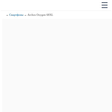
☰
→
Смартфоны
→ Archos Oxygen 68XL