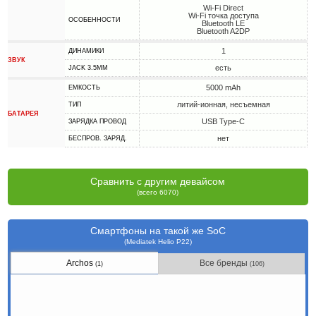
Wi-Fi Direct
Wi-Fi точка доступа
ОСОБЕННОСТИ
Bluetooth LE
Bluetooth A2DP
1
ДИНАМИКИ
ЗВУК
есть
JACK 3.5MM
5000 mAh
ЕМКОСТЬ
литий-ионная, несъемная
ТИП
БАТАРЕЯ
USB Type-C
ЗАРЯДКА ПРОВОД
нет
БЕСПРОВ. ЗАРЯД.
Сравнить с другим девайсом
(всего 6070)
Смартфоны на такой же SoC
(Mediatek Helio P22)
Archos
Все бренды
(1)
(106)