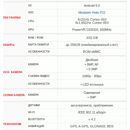
Android 9.0
ОС
Mediatek Helio P22
SOC
ПЛАТФОРМА
4x2GHz Cortex-A53
CPU
4x1.65GHz Cortex-A53
PowerVR GE8320, 650MHz
GPU
3/32 GB
RAM / ROM
до 256GB (комбинированный слот)
КАРТА ПАМЯТИ
ПАМЯТЬ
ROM eMMC
ОСОБЕННОСТИ
Двойная
• 8MP, AF
КАМЕРА
• 0.3MP
ОСН. КАМЕРА
1080p - 30fps
СЪЕМКА ВИДЕО
ОСОБЕННОСТИ
• LED-вспышка
Одинарная
КАМЕРА
СЕЛФИ КАМЕРА
• 5MP
акселерометр, приближения
ДАТЧИКИ
IEEE 802.11 a/b/g/n
WI-FI
v 4.2
BLUETOOTH
ТЕХНОЛОГИИ
GPS, A-GPS, GLONASS, BDS
НАВИГАЦИЯ