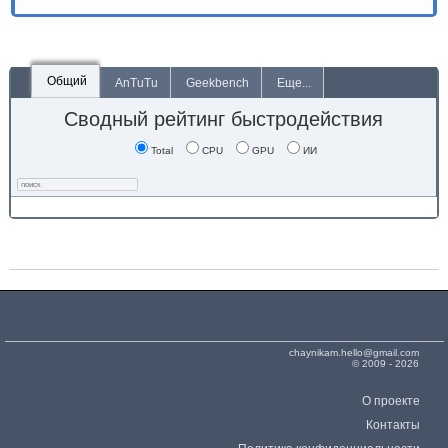
Общий
AnTuTu
Geekbench
Еще...
Сводный рейтинг быстродействия
Total
CPU
GPU
ИИ
chaynikam.hello@gmail.com
© 2009 - 2026
О проекте
Контакты