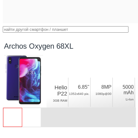
Archos Oxygen 68XL
Helio
6.85"
8MP
5000
mAh
P22
1352x640 pix.
1080p@30
Li-Ion
3GB RAM