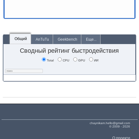
Общий
AnTuTu
Geekbench
Еще...
Сводный рейтинг быстродействия
Total
CPU
GPU
ИИ
chaynikam.hello@gmail.com
© 2009 - 2026
О проекте