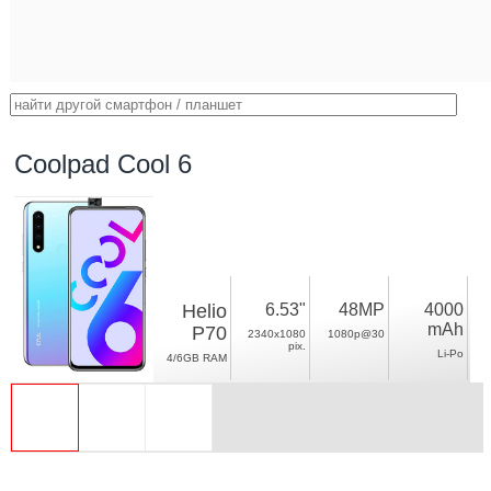
Coolpad Cool 6
Helio
6.53"
48MP
4000
mAh
P70
2340x1080
1080p@30
pix.
Li-Po
4/6GB RAM