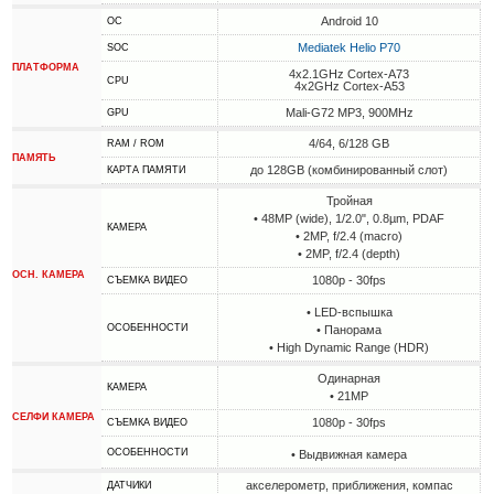
Android 10
ОС
Mediatek Helio P70
SOC
ПЛАТФОРМА
4x2.1GHz Cortex-A73
CPU
4x2GHz Cortex-A53
Mali-G72 MP3, 900MHz
GPU
4/64, 6/128 GB
RAM / ROM
ПАМЯТЬ
до 128GB (комбинированный слот)
КАРТА ПАМЯТИ
Тройная
• 48MP (wide), 1/2.0", 0.8µm, PDAF
КАМЕРА
• 2MP, f/2.4 (macro)
• 2MP, f/2.4 (depth)
ОСН. КАМЕРА
1080p - 30fps
СЪЕМКА ВИДЕО
• LED-вспышка
ОСОБЕННОСТИ
• Панорама
• High Dynamic Range (HDR)
Одинарная
КАМЕРА
• 21MP
СЕЛФИ КАМЕРА
1080p - 30fps
СЪЕМКА ВИДЕО
ОСОБЕННОСТИ
• Выдвижная камера
акселерометр, приближения, компас
ДАТЧИКИ