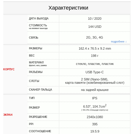
Характеристики
10 / 2020
ДАТА ВЫХОДА
СТОИМОСТЬ
144 USD
на момент выхода
2G, 3G, 4G
СВЯЗЬ
подробнее ↓
162.4 x 76.5 x 9.2 mm
РАЗМЕРЫ
198 г
ВЕС
МАТЕРИАЛ
стекло, пластик, пластик
фронт, низ, рамка
КОРПУС
USB Type-C
РАЗЪЕМЫ
2 SIM (Nano-SIM),
СЛОТЫ
карта памяти (комбинированный слот)
на задней крышке
СКАНЕР ПАЛЬЦА
IPS
ТИП
2
6.53", 104.7cm
РАЗМЕР
(~84.3% площади корпуса)
ЭКРАН
2340x1080
РАЗРЕШЕНИЕ
395
PPI
19.5:9
СООТНОШЕНИЕ