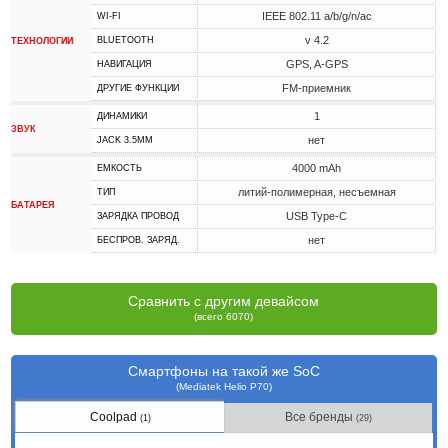
IEEE 802.11 a/b/g/n/ac
WI-FI
v 4.2
BLUETOOTH
ТЕХНОЛОГИИ
GPS, A-GPS
НАВИГАЦИЯ
FM-приемник
ДРУГИЕ ФУНКЦИИ
1
ДИНАМИКИ
ЗВУК
нет
JACK 3.5MM
4000 mAh
ЕМКОСТЬ
литий-полимерная, несъемная
ТИП
БАТАРЕЯ
USB Type-C
ЗАРЯДКА ПРОВОД
нет
БЕСПРОВ. ЗАРЯД.
Сравнить с другим девайсом
(всего 6070)
Смартфоны на такой же SoC
(Mediatek Helio P70)
Coolpad
Все бренды
(1)
(29)