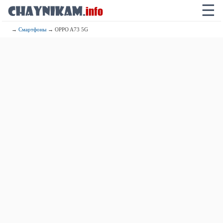
☰
→
Смартфоны
→ OPPO A73 5G