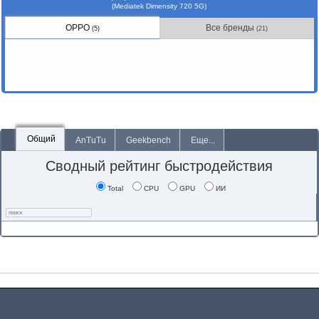
(Mediatek Dimensity 720 5G)
OPPO
Все бренды
(5)
(21)
Общий
AnTuTu
Geekbench
Еще...
Сводный рейтинг быстродействия
Total
CPU
GPU
ИИ