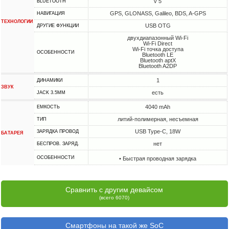
v 5
BLUETOOTH
GPS, GLONASS, Galileo, BDS, A-GPS
НАВИГАЦИЯ
ТЕХНОЛОГИИ
USB OTG
ДРУГИЕ ФУНКЦИИ
двухдиапазонный Wi-Fi
Wi-Fi Direct
Wi-Fi точка доступа
ОСОБЕННОСТИ
Bluetooth LE
Bluetooth aptX
Bluetooth A2DP
1
ДИНАМИКИ
ЗВУК
есть
JACK 3.5MM
4040 mAh
ЕМКОСТЬ
литий-полимерная, несъемная
ТИП
USB Type-C, 18W
ЗАРЯДКА ПРОВОД
БАТАРЕЯ
нет
БЕСПРОВ. ЗАРЯД.
ОСОБЕННОСТИ
• Быстрая проводная зарядка
Сравнить с другим девайсом
(всего 6070)
Смартфоны на такой же SoC