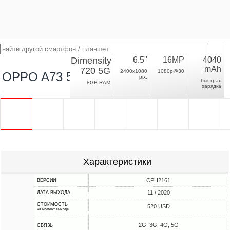
Dimensity
6.5"
16MP
4040
mAh
720 5G
2400x1080
1080p@30
OPPO A73 5G
pix.
быстрая
8GB RAM
зарядка
Характеристики
CPH2161
ВЕРСИИ
11 / 2020
ДАТА ВЫХОДА
СТОИМОСТЬ
520 USD
на момент выхода
2G, 3G, 4G, 5G
СВЯЗЬ