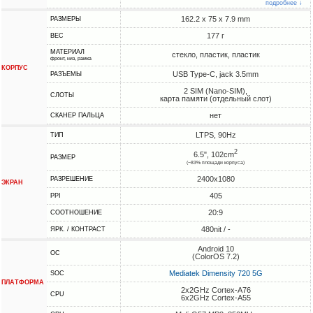
подробнее ↓
162.2 x 75 x 7.9 mm
РАЗМЕРЫ
177 г
ВЕС
МАТЕРИАЛ
стекло, пластик, пластик
фронт, низ, рамка
КОРПУС
USB Type-C, jack 3.5mm
РАЗЪЕМЫ
2 SIM (Nano-SIM),
СЛОТЫ
карта памяти (отдельный слот)
нет
СКАНЕР ПАЛЬЦА
LTPS, 90Hz
ТИП
2
6.5", 102cm
РАЗМЕР
(~83% площади корпуса)
2400x1080
РАЗРЕШЕНИЕ
ЭКРАН
405
PPI
20:9
СООТНОШЕНИЕ
480nit / -
ЯРК. / КОНТРАСТ
Android 10
ОС
(ColorOS 7.2)
Mediatek Dimensity 720 5G
SOC
ПЛАТФОРМА
2x2GHz Cortex-A76
CPU
6x2GHz Cortex-A55